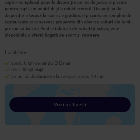
copii – complexul pune la dispoziție un loc de joacă, o piscină
pentru copii, un miniclub și o minidiscotecă. Oaspeții au la
dispoziție o terasă la soare, o grădină, o piscină, un complex de
restaurante care servesc preparate din diverse colțuri ale lumii,
precum și baruri. Pentru iubitorii de activități active, este
disponibilă o ofertă bogată de sport și recreere.
Localizare:
aprox. 8 km de centru El Dahar
direct lângă plajă
timpul de deplasare de la aeroport aprox. 10 min.
Vezi pe hartă