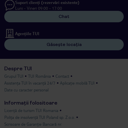
Suport clienți (rezervări existente)
Luni - Vineri 09:00 - 17:00
Chat
Agențiile TUI
Găsește locația
Despre TUI
Grupul TUI
TUI România
Contact
Asistența TUI în vacanță 24/7
Aplicație mobilă TUI
Date cu caracter personal
Informații folositoare
Licență de turism TUI Romania
Polița de insolvență TUI Poland sp. Z.o.o.
Scrisoare de Garanție Bancară nr.