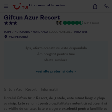
1
/
34
Lider mondial în turism
Giftun Azur Resort
(2244 opinii)
EGIPT
HURGHADA
HURGHADA
CODUL HOTELULUI
HRG11006
VEZI PE HARTĂ
Ups, oferta această nu este disponibilă.
Am pregătit pentru tine
oferte similare:
vezi alte prețuri și date
»
Giftun Azur Resort
-
Informații
Hotelul Giftun Azur Resort, de 3 stele, este situat lângă o plajă
cu nisip. Este renumit pentru ospitalitatea autentică egipteană și
serviciile de calitate. Este o alegere excelentă pentru familiile cu