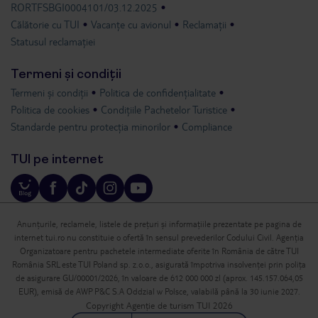
RORTFSBGI0004101/03.12.2025
Călătorie cu TUI
Vacanțe cu avionul
Reclamații
Statusul reclamației
Termeni și condiții
Termeni și condiții
Politica de confidențialitate
Politica de cookies
Condițiile Pachetelor Turistice
Standarde pentru protecția minorilor
Compliance
TUI pe internet
Anunțurile, reclamele, listele de prețuri și informațiile prezentate pe pagina de
internet tui.ro nu constituie o ofertă în sensul prevederilor Codului Civil. Agenția
Organizatoare pentru pachetele intermediate oferite în România de către TUI
România SRL este TUI Poland sp. z.o.o., asigurată împotriva insolvenței prin polița
de asigurare GU/00001/2026, în valoare de 612 000 000 zl (aprox. 145.157.064,05
EUR), emisă de AWP P&C S.A Oddzial w Polsce, valabilă până la 30 iunie 2027.
Copyright Agenție de turism TUI 2026