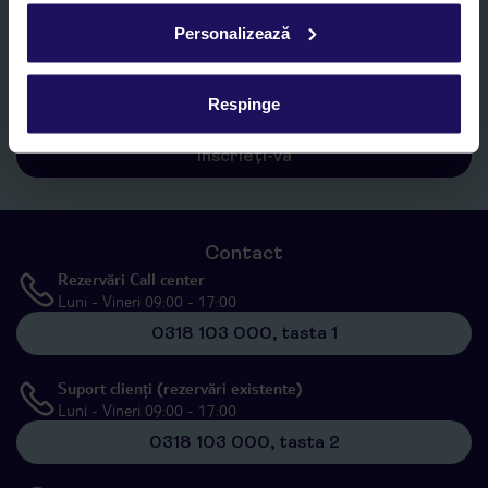
Personalizează
Sunt de acord cu prelucrarea datelor mele personale de către TUI
Romania SRL în scopuri de marketing, în cadrul și în scopul
specificat în
„Informații privind prelucrarea datelor cu caracter
personal”
, prin mijloace electronice de comunicare (e-mail),
Respinge
inclusiv utilizarea așa-numitelor sisteme de apelare automată.
Înscrieți-vă
Contact
Rezervări Call center
Luni - Vineri 09:00 - 17:00
0318 103 000, tasta 1
Suport clienți (rezervări existente)
Luni - Vineri 09:00 - 17:00
0318 103 000, tasta 2