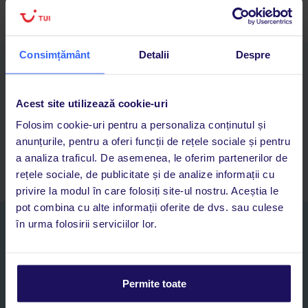
Consimțământ
Detalii
Despre
Descarcă acum aplicația TUI
Cauți rapid vacanțe și hoteluri din toată lumea
Adaugi la favorite vacanțele care îți plac și revii oricând la ele
Acest site utilizează cookie-uri
Acces la rezervările curente pentru vacanțe și hoteluri, într-o
Folosim cookie-uri pentru a personaliza conținutul și
singură aplicație
anunțurile, pentru a oferi funcții de rețele sociale și pentru
Asistență 24/7 prin chat, pe toată durata vacanței
a analiza traficul. De asemenea, le oferim partenerilor de
rețele sociale, de publicitate și de analize informații cu
privire la modul în care folosiți site-ul nostru. Aceștia le
pot combina cu alte informații oferite de dvs. sau culese
în urma folosirii serviciilor lor.
Abonați-vă la newsletter
NUME SI PRENUME*
Permite toate
E-MAIL*