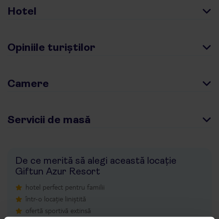
Hotel
Opiniile turiștilor
Camere
Servicii de masă
De ce merită să alegi această locație
Giftun Azur Resort
hotel perfect pentru familii
într-o locație liniștită
ofertă sportivă extinsă