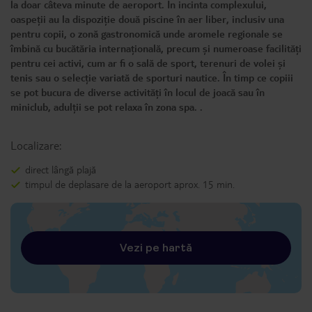
la doar câteva minute de aeroport. În incinta complexului,
oaspeții au la dispoziție două piscine în aer liber, inclusiv una
pentru copii, o zonă gastronomică unde aromele regionale se
îmbină cu bucătăria internațională, precum și numeroase facilități
pentru cei activi, cum ar fi o sală de sport, terenuri de volei și
tenis sau o selecție variată de sporturi nautice. În timp ce copiii
se pot bucura de diverse activități în locul de joacă sau în
miniclub, adulții se pot relaxa în zona spa. .
Localizare:
direct lângă plajă
timpul de deplasare de la aeroport aprox. 15 min.
Vezi pe hartă