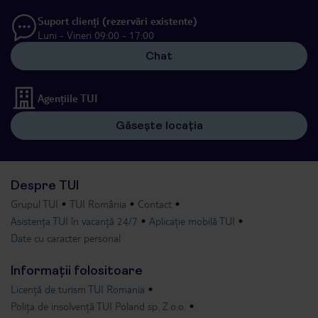
Suport clienți (rezervări existente)
Luni - Vineri 09:00 - 17:00
Chat
Agențiile TUI
Găsește locația
Despre TUI
Grupul TUI
TUI România
Contact
Asistența TUI în vacanță 24/7
Aplicație mobilă TUI
Date cu caracter personal
Informații folositoare
Licență de turism TUI Romania
Polița de insolvență TUI Poland sp. Z.o.o.