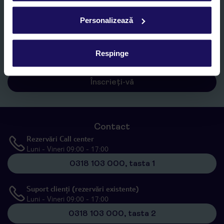
Personalizează
Sunt de acord cu prelucrarea datelor mele personale de către TUI
Romania SRL în scopuri de marketing, în cadrul și în scopul
specificat în
„Informații privind prelucrarea datelor cu caracter
Respinge
personal”
, prin mijloace electronice de comunicare (e-mail),
inclusiv utilizarea așa-numitelor sisteme de apelare automată.
Înscrieți-vă
Contact
Rezervări Call center
Luni - Vineri 09:00 - 17:00
0318 103 000, tasta 1
Suport clienți (rezervări existente)
Luni - Vineri 09:00 - 17:00
0318 103 000, tasta 2