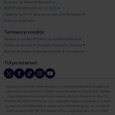
Scrisoare de Garanție Bancară nr.
RORTFSBGI0004101/03.12.2025
Călătorie cu TUI
Vacanțe cu avionul
Reclamații
Statusul reclamației
Termeni și condiții
Termeni și condiții
Politica de confidențialitate
Politica de cookies
Condițiile Pachetelor Turistice
Standarde pentru protecția minorilor
Compliance
TUI pe internet
Anunțurile, reclamele, listele de prețuri și informațiile prezentate pe pagina de
internet tui.ro nu constituie o ofertă în sensul prevederilor Codului Civil. Agenția
Organizatoare pentru pachetele intermediate oferite în România de către TUI
România SRL este TUI Poland sp. z.o.o., asigurată împotriva insolvenței prin polița
de asigurare GU/00001/2026, în valoare de 612 000 000 zl (aprox. 145.157.064,05
EUR), emisă de AWP P&C S.A Oddzial w Polsce, valabilă până la 30 iunie 2027.