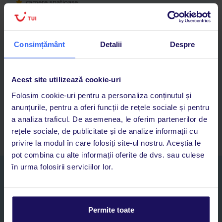
camere spațioase
Consimțământ
Detalii
Despre
Descarcă acum aplicația TUI
Cauți rapid vacanțe și hoteluri din toată lumea
Acest site utilizează cookie-uri
Adaugi la favorite vacanțele care îți plac și revii oricând la ele
Acces la rezervările curente pentru vacanțe și hoteluri, într-o
Folosim cookie-uri pentru a personaliza conținutul și
singură aplicație
anunțurile, pentru a oferi funcții de rețele sociale și pentru
Asistență 24/7 prin chat, pe toată durata vacanței
a analiza traficul. De asemenea, le oferim partenerilor de
rețele sociale, de publicitate și de analize informații cu
privire la modul în care folosiți site-ul nostru. Aceștia le
pot combina cu alte informații oferite de dvs. sau culese
în urma folosirii serviciilor lor.
Abonați-vă la newsletter
NUME SI PRENUME*
Permite toate
E-MAIL*