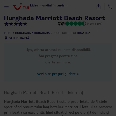
1
/
39
Lider mondial în turism
Hurghada Marriott Beach Resort
(4804 opinii)
EGIPT
HURGHADA
HURGHADA
CODUL HOTELULUI
HRG11065
VEZI PE HARTĂ
Ups, oferta această nu este disponibilă.
Am pregătit pentru tine
oferte similare:
vezi alte prețuri și date
»
Hurghada Marriott Beach Resort
-
Informații
Hurghada Marriott Beach Resort este o proprietate de 5 stele
aparținând renumitului lanț hotelier Marriott. Hotelul se remarcă
prin locația sa excelentă, fiind situat direct pe o plajă de nisip și