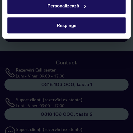
Sunt de acord cu prelucrarea datelor mele personale de către TUI
Personalizează
Romania SRL în scopuri de marketing, în cadrul și în scopul
specificat în
„Informații privind prelucrarea datelor cu caracter
personal”
, prin mijloace electronice de comunicare (e-mail),
Respinge
inclusiv utilizarea așa-numitelor sisteme de apelare automată.
Înscrieți-vă
Contact
Rezervări Call center
Luni - Vineri 09:00 - 17:00
0318 103 000, tasta 1
Suport clienți (rezervări existente)
Luni - Vineri 09:00 - 17:00
0318 103 000, tasta 2
Suport clienți (rezervări existente)