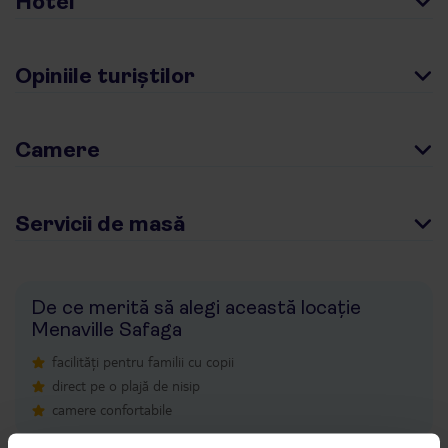
Hotel
Opiniile turiștilor
Camere
Servicii de masă
De ce merită să alegi această locație
Menaville Safaga
facilități pentru familii cu copii
direct pe o plajă de nisip
camere confortabile