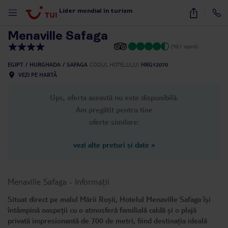
1
/
29
Lider mondial în turism
Menaville Safaga
(961 opinii)
EGIPT
HURGHADA
SAFAGA
CODUL HOTELULUI
HRG12070
VEZI PE HARTĂ
Ups, oferta această nu este disponibilă.
Am pregătit pentru tine
oferte similare:
vezi alte prețuri și date
»
Menaville Safaga
-
Informații
Situat direct pe malul Mării Roșii, Hotelul Menaville Safaga își
întâmpină oaspeții cu o atmosferă familială caldă și o plajă
privată impresionantă de 700 de metri, fiind destinația ideală