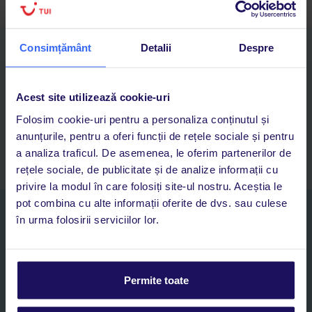
Consimțământ
Detalii
Despre
Descarcă acum aplicația TUI
Cauți rapid vacanțe și hoteluri din toată lumea
Adaugi la favorite vacanțele care îți plac și revii oricând la ele
Acest site utilizează cookie-uri
Acces la rezervările curente pentru vacanțe și hoteluri, într-o
Folosim cookie-uri pentru a personaliza conținutul și
singură aplicație
anunțurile, pentru a oferi funcții de rețele sociale și pentru
Asistență 24/7 prin chat, pe toată durata vacanței
a analiza traficul. De asemenea, le oferim partenerilor de
rețele sociale, de publicitate și de analize informații cu
privire la modul în care folosiți site-ul nostru. Aceștia le
pot combina cu alte informații oferite de dvs. sau culese
Abonați-vă la newsletter
în urma folosirii serviciilor lor.
NUME SI PRENUME*
E-MAIL*
Permite toate