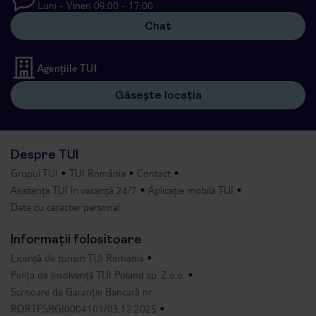
Luni - Vineri 09:00 - 17:00
Chat
Agențiile TUI
Găsește locația
Despre TUI
Grupul TUI
TUI România
Contact
Asistența TUI în vacanță 24/7
Aplicație mobilă TUI
Date cu caracter personal
Informații folositoare
Licență de turism TUI Romania
Polița de insolvență TUI Poland sp. Z.o.o.
Scrisoare de Garanție Bancară nr.
RORTFSBGI0004101/03.12.2025