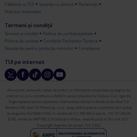
Călătorie cu TUI
Vacanțe cu avionul
Reclamații
Statusul reclamației
Termeni și condiții
Termeni și condiții
Politica de confidențialitate
Politica de cookies
Condițiile Pachetelor Turistice
Standarde pentru protecția minorilor
Compliance
TUI pe internet
Anunțurile, reclamele, listele de prețuri și informațiile prezentate pe pagina de
internet tui.ro nu constituie o ofertă în sensul prevederilor Codului Civil. Agenția
Organizatoare pentru pachetele intermediate oferite în România de către TUI
România SRL este TUI Poland sp. z.o.o., asigurată împotriva insolvenței prin polița
de asigurare GU/00001/2026, în valoare de 612 000 000 zl (aprox. 145.157.064,05
EUR), emisă de AWP P&C S.A Oddzial w Polsce, valabilă până la 30 iunie 2027.
Copyright Agenție de turism TUI 2026