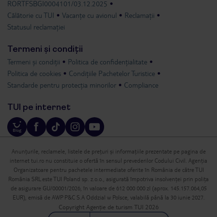
RORTFSBGI0004101/03.12.2025
Călătorie cu TUI
Vacanțe cu avionul
Reclamații
Statusul reclamației
Termeni și condiții
Termeni și condiții
Politica de confidențialitate
Politica de cookies
Condițiile Pachetelor Turistice
Standarde pentru protecția minorilor
Compliance
TUI pe internet
Anunțurile, reclamele, listele de prețuri și informațiile prezentate pe pagina de
internet tui.ro nu constituie o ofertă în sensul prevederilor Codului Civil. Agenția
Organizatoare pentru pachetele intermediate oferite în România de către TUI
România SRL este TUI Poland sp. z.o.o., asigurată împotriva insolvenței prin polița
de asigurare GU/00001/2026, în valoare de 612 000 000 zl (aprox. 145.157.064,05
EUR), emisă de AWP P&C S.A Oddzial w Polsce, valabilă până la 30 iunie 2027.
Copyright Agenție de turism TUI 2026