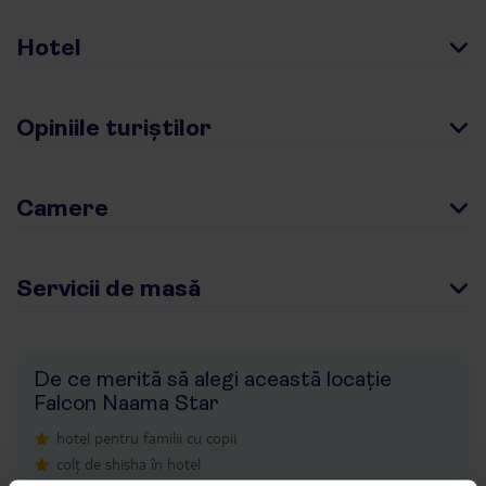
Hotel
Opiniile turiștilor
Camere
Servicii de masă
De ce merită să alegi această locație
Falcon Naama Star
hotel pentru familii cu copii
colț de shisha în hotel