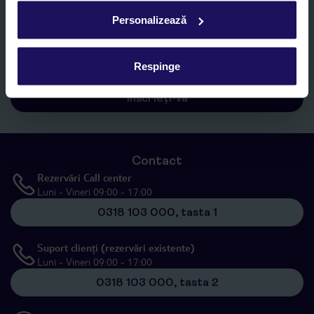
Personalizează
Sunt de acord cu prelucrarea datelor mele personale de către TUI
Romania SRL în scopuri de marketing, în cadrul și în scopul
specificat în
„Informații privind prelucrarea datelor cu caracter
personal”
, prin mijloace electronice de comunicare (e-mail),
Respinge
inclusiv utilizarea așa-numitelor sisteme de apelare automată.
Înscrieți-vă
Contact
Rezervări Call center
Luni - Vineri 09:00 - 17:00
0318 103 000, tasta 1
Suport clienți (rezervări existente)
Luni - Vineri 09:00 - 17:00
0318 103 000, tasta 2