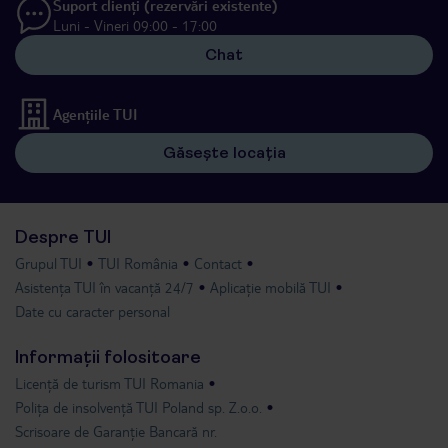
Suport clienți (rezervări existente)
Luni - Vineri 09:00 - 17:00
Chat
Agențiile TUI
Găsește locația
Despre TUI
Grupul TUI
TUI România
Contact
Asistența TUI în vacanță 24/7
Aplicație mobilă TUI
Date cu caracter personal
Informații folositoare
Licență de turism TUI Romania
Polița de insolvență TUI Poland sp. Z.o.o.
Scrisoare de Garanție Bancară nr.