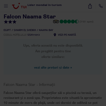
1
/
12
Lider mondial în turism
Falcon Naama Star
(3181 opinii)
EGIPT
SHARM EL SHEIKH
NAAMA BAY
CODUL HOTELULUI
SSH11013
VEZI PE HARTĂ
Ups, oferta această nu este disponibilă.
Am pregătit pentru tine
oferte similare:
vezi alte prețuri și date
»
Falcon Naama Star
-
Informații
Falcon Naama Star oferă oaspeților săi o piscină cu terasă, un
restaurant și o zonă spa. Proprietatea este situată la aproximativ
10 minute de mers de plajă, unde cei dornici de odihnă se pot