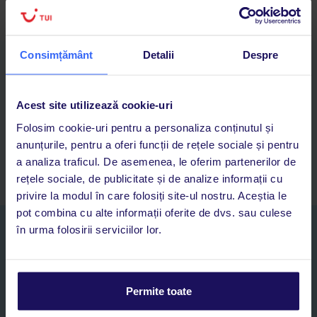
Consimțământ
Detalii
Despre
Descarcă acum aplicația TUI
Cauți rapid vacanțe și hoteluri din toată lumea
Adaugi la favorite vacanțele care îți plac și revii oricând la ele
Acest site utilizează cookie-uri
Acces la rezervările curente pentru vacanțe și hoteluri, într-o
Folosim cookie-uri pentru a personaliza conținutul și
singură aplicație
anunțurile, pentru a oferi funcții de rețele sociale și pentru
Asistență 24/7 prin chat, pe toată durata vacanței
a analiza traficul. De asemenea, le oferim partenerilor de
rețele sociale, de publicitate și de analize informații cu
privire la modul în care folosiți site-ul nostru. Aceștia le
pot combina cu alte informații oferite de dvs. sau culese
Abonați-vă la newsletter
în urma folosirii serviciilor lor.
NUME SI PRENUME*
Permite toate
E-MAIL*