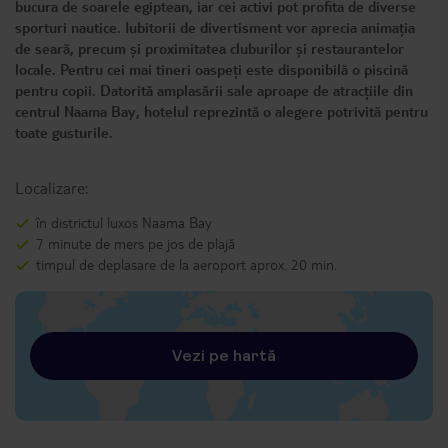
bucura de soarele egiptean, iar cei activi pot profita de diverse
sporturi nautice. Iubitorii de divertisment vor aprecia animația
de seară, precum și proximitatea cluburilor și restaurantelor
locale. Pentru cei mai tineri oaspeți este disponibilă o piscină
pentru copii. Datorită amplasării sale aproape de atracțiile din
centrul Naama Bay, hotelul reprezintă o alegere potrivită pentru
toate gusturile.
Localizare:
în districtul luxos Naama Bay
7 minute de mers pe jos de plajă
timpul de deplasare de la aeroport aprox. 20 min.
Vezi pe hartă