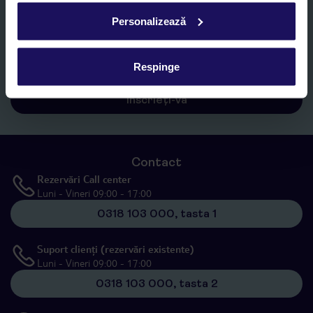
Personalizează
Sunt de acord cu prelucrarea datelor mele personale de către TUI
Romania SRL în scopuri de marketing, în cadrul și în scopul
specificat în
„Informații privind prelucrarea datelor cu caracter
personal”
, prin mijloace electronice de comunicare (e-mail),
Respinge
inclusiv utilizarea așa-numitelor sisteme de apelare automată.
Înscrieți-vă
Contact
Rezervări Call center
Luni - Vineri 09:00 - 17:00
0318 103 000, tasta 1
Suport clienți (rezervări existente)
Luni - Vineri 09:00 - 17:00
0318 103 000, tasta 2