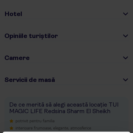
Hotel
Opiniile turiștilor
Camere
Servicii de masă
De ce merită să alegi această locație TUI
MAGIC LIFE Redsina Sharm El Sheikh
potrivit pentru familia
interioare frumoase, elegante, atmosferice