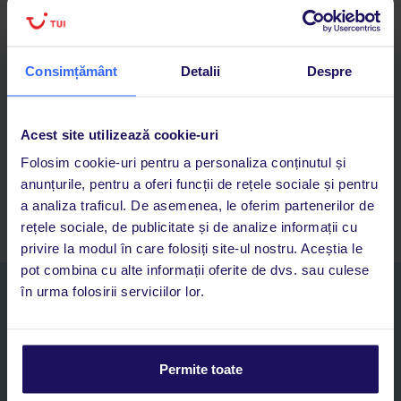
Consimțământ
Detalii
Despre
Descarcă acum aplicația TUI
Cauți rapid vacanțe și hoteluri din toată lumea
Adaugi la favorite vacanțele care îți plac și revii oricând la ele
Acest site utilizează cookie-uri
Acces la rezervările curente pentru vacanțe și hoteluri, într-o
Folosim cookie-uri pentru a personaliza conținutul și
singură aplicație
anunțurile, pentru a oferi funcții de rețele sociale și pentru
Asistență 24/7 prin chat, pe toată durata vacanței
a analiza traficul. De asemenea, le oferim partenerilor de
rețele sociale, de publicitate și de analize informații cu
privire la modul în care folosiți site-ul nostru. Aceștia le
pot combina cu alte informații oferite de dvs. sau culese
în urma folosirii serviciilor lor.
Abonați-vă la newsletter
NUME SI PRENUME*
Permite toate
E-MAIL*