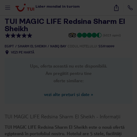
1
/
63
Lider mondial în turism
TUI MAGIC LIFE Redsina Sharm El
Sheikh
(6023 opinii)
EGIPT
SHARM EL SHEIKH
NABQ BAY
CODUL HOTELULUI
SSH18099
VEZI PE HARTĂ
Ups, oferta această nu este disponibilă.
Am pregătit pentru tine
oferte similare:
vezi alte prețuri și date
»
TUI MAGIC LIFE Redsina Sharm El Sheikh
-
Informații
TUI MAGIC LIFE Redsina Sharm El Sheikh este o nouă ofertă
egipteană în portofoliul nostru. Hotelul are 5 stele, facilități