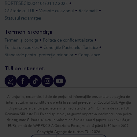
RORTFSBGI0004101/03.12.2025
Călătorie cu TUI
Vacanțe cu avionul
Reclamații
Statusul reclamației
Termeni și condiții
Termeni și condiții
Politica de confidențialitate
Politica de cookies
Condițiile Pachetelor Turistice
Standarde pentru protecția minorilor
Compliance
TUI pe internet
Anunțurile, reclamele, listele de prețuri și informațiile prezentate pe pagina de
internet tui.ro nu constituie o ofertă în sensul prevederilor Codului Civil. Agenția
Organizatoare pentru pachetele intermediate oferite în România de către TUI
România SRL este TUI Poland sp. z.o.o., asigurată împotriva insolvenței prin polița
de asigurare GU/00001/2026, în valoare de 612 000 000 zl (aprox. 145.157.064,05
EUR), emisă de AWP P&C S.A Oddzial w Polsce, valabilă până la 30 iunie 2027.
Copyright Agenție de turism TUI 2026