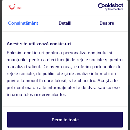
Consimțământ
Detalii
Despre
Descarcă acum aplicația TUI
Cauți rapid vacanțe și hoteluri din toată lumea
Adaugi la favorite vacanțele care îți plac și revii oricând la ele
Acest site utilizează cookie-uri
Acces la rezervările curente pentru vacanțe și hoteluri, într-o
Folosim cookie-uri pentru a personaliza conținutul și
singură aplicație
anunțurile, pentru a oferi funcții de rețele sociale și pentru
Asistență 24/7 prin chat, pe toată durata vacanței
a analiza traficul. De asemenea, le oferim partenerilor de
rețele sociale, de publicitate și de analize informații cu
privire la modul în care folosiți site-ul nostru. Aceștia le
pot combina cu alte informații oferite de dvs. sau culese
în urma folosirii serviciilor lor.
Abonați-vă la newsletter
NUME SI PRENUME*
Permite toate
E-MAIL*