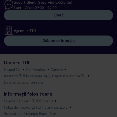
Suport clienți (rezervări existente)
Luni - Vineri 09:00 - 17:00
Chat
Agențiile TUI
Găsește locația
Despre TUI
Grupul TUI
TUI România
Contact
Asistența TUI în vacanță 24/7
Aplicație mobilă TUI
Date cu caracter personal
Informații folositoare
Licență de turism TUI Romania
Polița de insolvență TUI Poland sp. Z.o.o.
Scrisoare de Garanție Bancară nr.