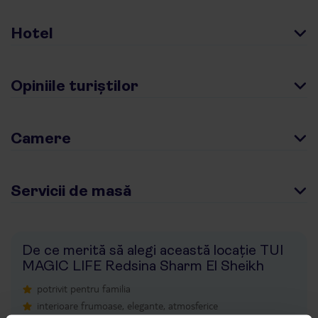
Hotel
Opiniile turiștilor
Camere
Servicii de masă
De ce merită să alegi această locație TUI
MAGIC LIFE Redsina Sharm El Sheikh
potrivit pentru familia
interioare frumoase, elegante, atmosferice