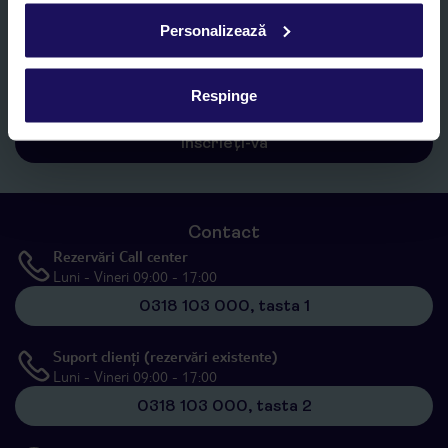
Personalizează
Sunt de acord cu prelucrarea datelor mele personale de către TUI
Romania SRL în scopuri de marketing, în cadrul și în scopul
specificat în
„Informații privind prelucrarea datelor cu caracter
personal”
, prin mijloace electronice de comunicare (e-mail),
Respinge
inclusiv utilizarea așa-numitelor sisteme de apelare automată.
Înscrieți-vă
Contact
Rezervări Call center
Luni - Vineri 09:00 - 17:00
0318 103 000, tasta 1
Suport clienți (rezervări existente)
Luni - Vineri 09:00 - 17:00
0318 103 000, tasta 2