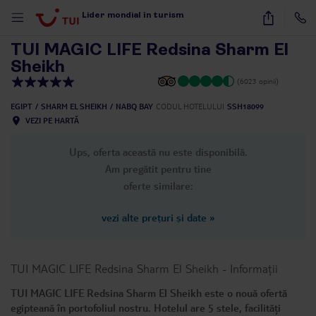
1
/
63
Lider mondial în turism
TUI MAGIC LIFE Redsina Sharm El
Sheikh
(6023 opinii)
EGIPT
SHARM EL SHEIKH
NABQ BAY
CODUL HOTELULUI
SSH18099
VEZI PE HARTĂ
Ups, oferta această nu este disponibilă.
Am pregătit pentru tine
oferte similare:
vezi alte prețuri și date
»
TUI MAGIC LIFE Redsina Sharm El Sheikh
-
Informații
TUI MAGIC LIFE Redsina Sharm El Sheikh este o nouă ofertă
egipteană în portofoliul nostru. Hotelul are 5 stele, facilități