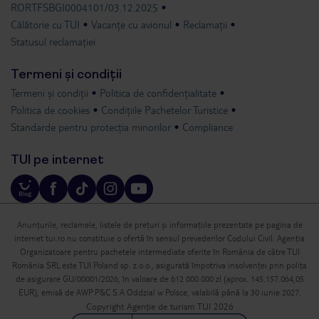
RORTFSBGI0004101/03.12.2025
Călătorie cu TUI
Vacanțe cu avionul
Reclamații
Statusul reclamației
Termeni și condiții
Termeni și condiții
Politica de confidențialitate
Politica de cookies
Condițiile Pachetelor Turistice
Standarde pentru protecția minorilor
Compliance
TUI pe internet
Anunțurile, reclamele, listele de prețuri și informațiile prezentate pe pagina de
internet tui.ro nu constituie o ofertă în sensul prevederilor Codului Civil. Agenția
Organizatoare pentru pachetele intermediate oferite în România de către TUI
România SRL este TUI Poland sp. z.o.o., asigurată împotriva insolvenței prin polița
de asigurare GU/00001/2026, în valoare de 612 000 000 zl (aprox. 145.157.064,05
EUR), emisă de AWP P&C S.A Oddzial w Polsce, valabilă până la 30 iunie 2027.
Copyright Agenție de turism TUI 2026