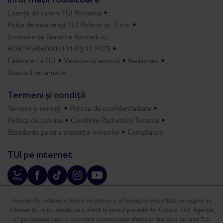
Licență de turism TUI Romania
Polița de insolvență TUI Poland sp. Z.o.o.
Scrisoare de Garanție Bancară nr.
RORTFSBGI0004101/03.12.2025
Călătorie cu TUI
Vacanțe cu avionul
Reclamații
Statusul reclamației
Termeni și condiții
Termeni și condiții
Politica de confidențialitate
Politica de cookies
Condițiile Pachetelor Turistice
Standarde pentru protecția minorilor
Compliance
TUI pe internet
Anunțurile, reclamele, listele de prețuri și informațiile prezentate pe pagina de
internet tui.ro nu constituie o ofertă în sensul prevederilor Codului Civil. Agenția
Organizatoare pentru pachetele intermediate oferite în România de către TUI