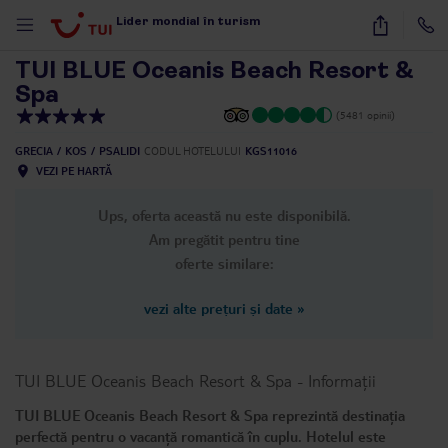
1
/
35
Lider mondial în turism
TUI BLUE Oceanis Beach Resort &
Spa
(5481 opinii)
GRECIA
KOS
PSALIDI
CODUL HOTELULUI
KGS11016
VEZI PE HARTĂ
Ups, oferta această nu este disponibilă.
Am pregătit pentru tine
oferte similare:
vezi alte prețuri și date
»
TUI BLUE Oceanis Beach Resort & Spa
-
Informații
TUI BLUE Oceanis Beach Resort & Spa reprezintă destinația
perfectă pentru o vacanță romantică în cuplu. Hotelul este