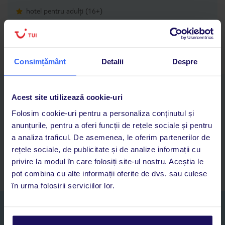
hotel pentru adulți (16+)
Wi-Fi gratuit în întregul hotel
program de animație și activități sportive
Consimțământ
Detalii
Despre
Descarcă acum aplicația TUI
Acest site utilizează cookie-uri
Cauți rapid vacanțe și hoteluri din toată lumea
Folosim cookie-uri pentru a personaliza conținutul și
Adaugi la favorite vacanțele care îți plac și revii oricând la ele
anunțurile, pentru a oferi funcții de rețele sociale și pentru
Acces la rezervările curente pentru vacanțe și hoteluri, într-o
a analiza traficul. De asemenea, le oferim partenerilor de
singură aplicație
rețele sociale, de publicitate și de analize informații cu
Asistență 24/7 prin chat, pe toată durata vacanței
privire la modul în care folosiți site-ul nostru. Aceștia le
pot combina cu alte informații oferite de dvs. sau culese
în urma folosirii serviciilor lor.
Abonați-vă la newsletter
NUME SI PRENUME*