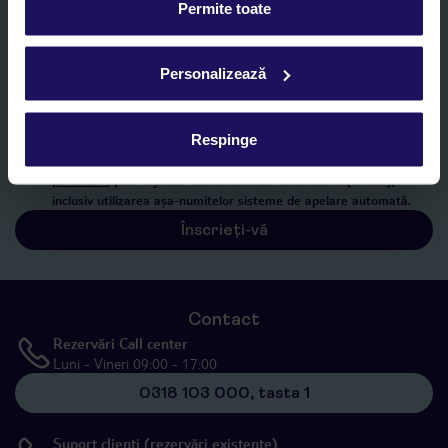
Permite toate
E-MAIL*
Personalizează
Sunt de acord cu prelucrarea datelor mele personale de către TUI
Respinge
Romania SRL în scopuri de marketing, în cadrul și în scopul
specificat în
„Informații privind prelucrarea datelor cu caracter
personal”
, prin mijloace electronice de comunicare (e-mail),
inclusiv utilizarea așa-numitelor sisteme de apelare automată.
Înscrieți-vă
Contact
Rezervări Call center
Luni - Vineri 09:00 - 17:00
0318 103 000, tasta 1
Suport clienți (rezervări existente)