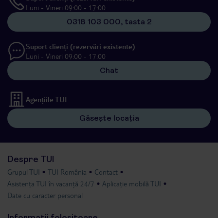
Luni - Vineri 09:00 - 17:00
0318 103 000, tasta 2
Suport clienți (rezervări existente)
Luni - Vineri 09:00 - 17:00
Chat
Agențiile TUI
Găsește locația
Despre TUI
Grupul TUI
TUI România
Contact
Asistența TUI în vacanță 24/7
Aplicație mobilă TUI
Date cu caracter personal
Informații folositoare