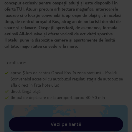
conceput exclusiv pentru oaspeții adulți și este disponibil în
oferta TUI. Atuuri precum arhitectura magnifică, interioarele
luxoase și o locație convenabilă, aproape de plajă și, în același
timp, de centrul orașului Kos, atrag an de an turiști dornici de
soare și relaxare. Oaspeții apreciază, de asemenea, formula
extinsă All-Inclusive și oferta variată de activități sportive.
Hotelul pune la dispoziție camere și apartamente de înaltă
calitate, majoritatea cu vedere la mare.
Localizare:
aprox. 5 km de centru Orașul Kos, în zona stațiunii - Psalidi
(convenabil accesibil cu autobuzul regulat, stația de autobuz se
află direct în fața hotelului)
direct lângă plajă
timpul de deplasare de la aeroport aprox. 40-50 min.
Vezi pe hartă