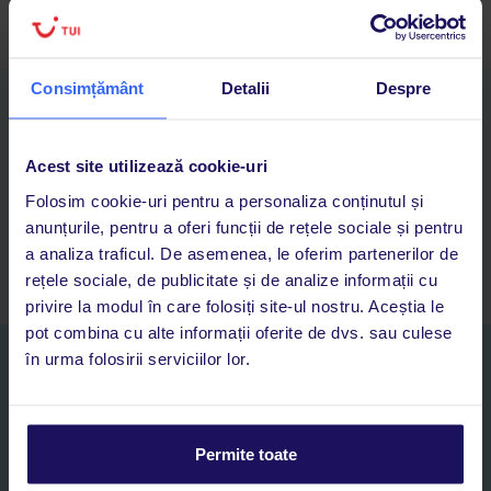
Consimțământ
Detalii
Despre
Descarcă acum aplicația TUI
Cauți rapid vacanțe și hoteluri din toată lumea
Adaugi la favorite vacanțele care îți plac și revii oricând la ele
Acest site utilizează cookie-uri
Acces la rezervările curente pentru vacanțe și hoteluri, într-o
Folosim cookie-uri pentru a personaliza conținutul și
singură aplicație
anunțurile, pentru a oferi funcții de rețele sociale și pentru
Asistență 24/7 prin chat, pe toată durata vacanței
a analiza traficul. De asemenea, le oferim partenerilor de
rețele sociale, de publicitate și de analize informații cu
privire la modul în care folosiți site-ul nostru. Aceștia le
pot combina cu alte informații oferite de dvs. sau culese
în urma folosirii serviciilor lor.
Abonați-vă la newsletter
NUME SI PRENUME*
Permite toate
E-MAIL*