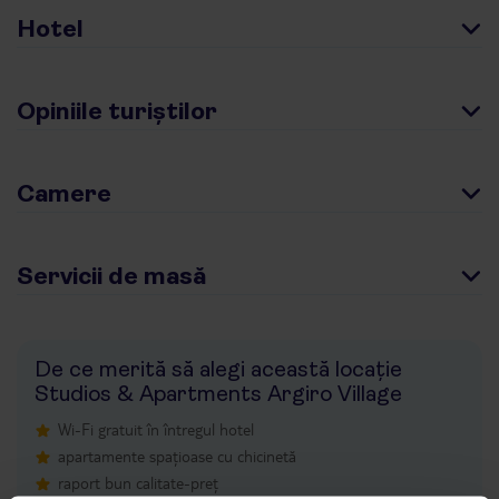
Hotel
Opiniile turiștilor
Camere
Servicii de masă
De ce merită să alegi această locație
Studios & Apartments Argiro Village
Wi-Fi gratuit în întregul hotel
apartamente spațioase cu chicinetă
raport bun calitate-preț