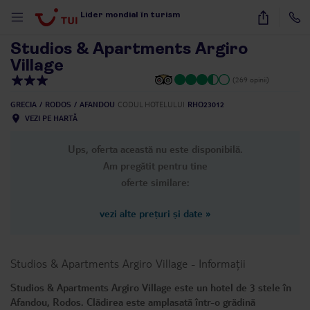
1
/
31
Lider mondial în turism
Studios & Apartments Argiro
Village
(269 opinii)
GRECIA
RODOS
AFANDOU
CODUL HOTELULUI
RHO23012
VEZI PE HARTĂ
Ups, oferta această nu este disponibilă.
Am pregătit pentru tine
oferte similare:
vezi alte prețuri și date
»
Studios & Apartments Argiro Village
-
Informații
Studios & Apartments Argiro Village este un hotel de 3 stele în
Afandou, Rodos. Clădirea este amplasată într-o grădină