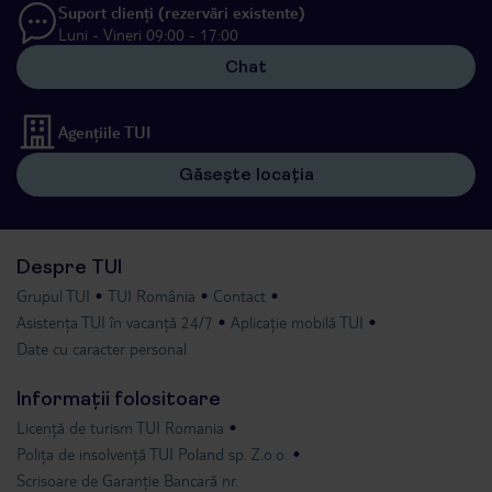
Suport clienți (rezervări existente)
Luni - Vineri 09:00 - 17:00
Chat
Agențiile TUI
Găsește locația
Despre TUI
Grupul TUI
TUI România
Contact
Asistența TUI în vacanță 24/7
Aplicație mobilă TUI
Date cu caracter personal
Informații folositoare
Licență de turism TUI Romania
Polița de insolvență TUI Poland sp. Z.o.o.
Scrisoare de Garanție Bancară nr.