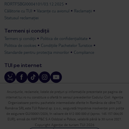
RORTFSBGI0004101/03.12.2025
Călătorie cu TUI
Vacanțe cu avionul
Reclamații
Statusul reclamației
Termeni și condiții
Termeni și condiții
Politica de confidențialitate
Politica de cookies
Condițiile Pachetelor Turistice
Standarde pentru protecția minorilor
Compliance
TUI pe internet
Anunțurile, reclamele, listele de prețuri și informațiile prezentate pe pagina de
internet tui.ro nu constituie o ofertă în sensul prevederilor Codului Civil. Agenția
Organizatoare pentru pachetele intermediate oferite în România de către TUI
România SRL este TUI Poland sp. z.o.o., asigurată împotriva insolvenței prin polița
de asigurare GU/00001/2026, în valoare de 612 000 000 zl (aprox. 145.157.064,05
EUR), emisă de AWP P&C S.A Oddzial w Polsce, valabilă până la 30 iunie 2027.
Copyright Agenție de turism TUI 2026