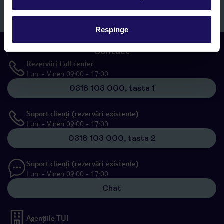
Înscrieți-vă
Respinge
Contact
Rezervări Call center
Luni - Vineri 09:00 - 17:00
0318 103 000, tasta 1
Suport clienți (rezervări existente)
Luni - Vineri 09:00 - 17:00
0318 103 000, tasta 2
Suport clienți (rezervări existente)
Luni - Vineri 09:00 - 17:00
Chat
Agențiile TUI