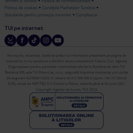
Termeni și condiții
Politica de confidențialitate
Politica de cookies
Condițiile Pachetelor Turistice
Standarde pentru protecția minorilor
Compliance
TUI pe internet
Anunțurile, reclamele, listele de prețuri și informațiile prezentate pe pagina de
internet tui.ro nu constituie o ofertă în sensul prevederilor Codului Civil. Agenția
Organizatoare pentru pachetele intermediate oferite în România de către TUI
România SRL este TUI Poland sp. z.o.o., asigurată împotriva insolvenței prin polița
de asigurare GU/00001/2026, în valoare de 612 000 000 zl (aprox. 145.157.064,05
EUR), emisă de AWP P&C S.A Oddzial w Polsce, valabilă până la 30 iunie 2027.
Copyright Agenție de turism TUI 2026