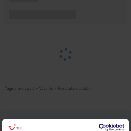
Pagina principală
Vacante
Rezultatele căutării
Descarcă acum aplicația TUI
Cauți rapid vacanțe și hoteluri din toată lumea