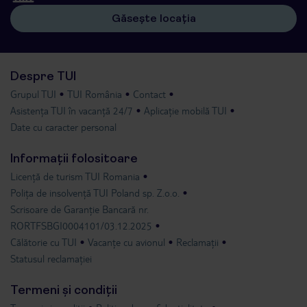
Găsește locația
Despre TUI
Grupul TUI
TUI România
Contact
Asistența TUI în vacanță 24/7
Aplicație mobilă TUI
Date cu caracter personal
Informații folositoare
Licență de turism TUI Romania
Polița de insolvență TUI Poland sp. Z.o.o.
Scrisoare de Garanție Bancară nr.
RORTFSBGI0004101/03.12.2025
Călătorie cu TUI
Vacanțe cu avionul
Reclamații
Statusul reclamației
Termeni și condiții