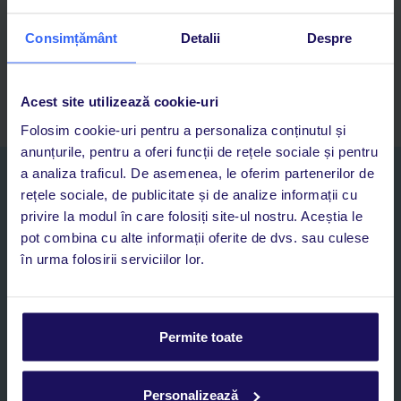
Adaugi la favorite vacanțele care îți plac și revii oricând la ele
Acces la rezervările curente pentru vacanțe și hoteluri, într-o
Consimțământ
Detalii
Despre
singură aplicație
Asistență 24/7 prin chat, pe toată durata vacanței
Acest site utilizează cookie-uri
Folosim cookie-uri pentru a personaliza conținutul și
anunțurile, pentru a oferi funcții de rețele sociale și pentru
a analiza traficul. De asemenea, le oferim partenerilor de
Abonați-vă la newsletter
rețele sociale, de publicitate și de analize informații cu
NUME SI PRENUME*
privire la modul în care folosiți site-ul nostru. Aceștia le
pot combina cu alte informații oferite de dvs. sau culese
în urma folosirii serviciilor lor.
E-MAIL*
Sunt de acord cu prelucrarea datelor mele personale de către TUI
Romania SRL în scopuri de marketing, în cadrul și în scopul
Permite toate
specificat în
„Informații privind prelucrarea datelor cu caracter
personal”
, prin mijloace electronice de comunicare (e-mail),
inclusiv utilizarea așa-numitelor sisteme de apelare automată.
Personalizează