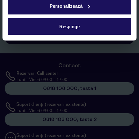
Sunt de acord cu prelucrarea datelor mele personale de către TUI
Personalizează
Romania SRL în scopuri de marketing, în cadrul și în scopul
specificat în
„Informații privind prelucrarea datelor cu caracter
personal”
, prin mijloace electronice de comunicare (e-mail),
Respinge
inclusiv utilizarea așa-numitelor sisteme de apelare automată.
Înscrieți-vă
Contact
Rezervări Call center
Luni - Vineri 09:00 - 17:00
0318 103 000, tasta 1
Suport clienți (rezervări existente)
Luni - Vineri 09:00 - 17:00
0318 103 000, tasta 2
Suport clienți (rezervări existente)