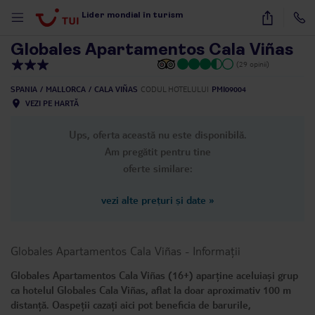
1
/
22
Lider mondial în turism
Globales Apartamentos Cala Viñas
(29 opinii)
SPANIA
MALLORCA
CALA VIÑAS
CODUL HOTELULUI
PMI09004
VEZI PE HARTĂ
Ups, oferta această nu este disponibilă.
Am pregătit pentru tine
oferte similare:
vezi alte prețuri și date
»
Globales Apartamentos Cala Viñas
-
Informații
Globales Apartamentos Cala Viñas (16+) aparține aceluiași grup
ca hotelul Globales Cala Viñas, aflat la doar aproximativ 100 m
distanță. Oaspeții cazați aici pot beneficia de barurile,