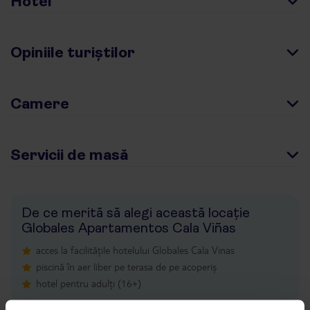
Hotel
Opiniile turiștilor
Camere
Servicii de masă
De ce merită să alegi această locație
Globales Apartamentos Cala Viñas
acces la facilitățile hotelului Globales Cala Vinas
piscină în aer liber pe terasa de pe acoperiș
hotel pentru adulți (16+)