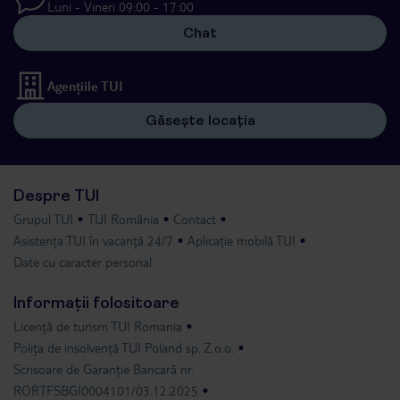
Luni - Vineri 09:00 - 17:00
Chat
Agențiile TUI
Găsește locația
Despre TUI
Grupul TUI
TUI România
Contact
Asistența TUI în vacanță 24/7
Aplicație mobilă TUI
Date cu caracter personal
Informații folositoare
Licență de turism TUI Romania
Polița de insolvență TUI Poland sp. Z.o.o.
Scrisoare de Garanție Bancară nr.
RORTFSBGI0004101/03.12.2025