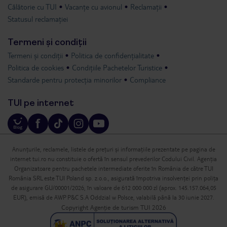
Călătorie cu TUI
Vacanțe cu avionul
Reclamații
Statusul reclamației
Termeni și condiții
Termeni și condiții
Politica de confidențialitate
Politica de cookies
Condițiile Pachetelor Turistice
Standarde pentru protecția minorilor
Compliance
TUI pe internet
Anunțurile, reclamele, listele de prețuri și informațiile prezentate pe pagina de
internet tui.ro nu constituie o ofertă în sensul prevederilor Codului Civil. Agenția
Organizatoare pentru pachetele intermediate oferite în România de către TUI
România SRL este TUI Poland sp. z.o.o., asigurată împotriva insolvenței prin polița
de asigurare GU/00001/2026, în valoare de 612 000 000 zl (aprox. 145.157.064,05
EUR), emisă de AWP P&C S.A Oddzial w Polsce, valabilă până la 30 iunie 2027.
Copyright Agenție de turism TUI 2026