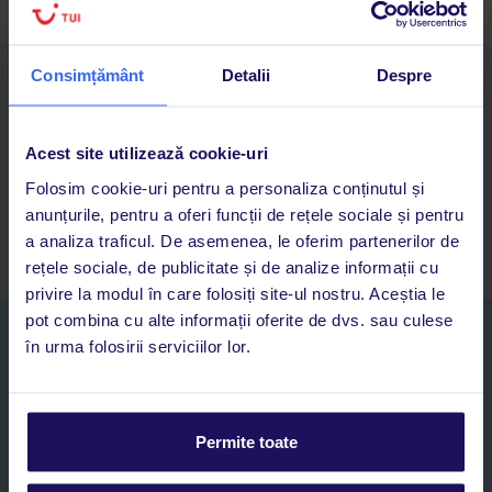
Consimțământ
Detalii
Despre
Descarcă acum aplicația TUI
Cauți rapid vacanțe și hoteluri din toată lumea
Adaugi la favorite vacanțele care îți plac și revii oricând la ele
Acest site utilizează cookie-uri
Acces la rezervările curente pentru vacanțe și hoteluri, într-o
Folosim cookie-uri pentru a personaliza conținutul și
singură aplicație
anunțurile, pentru a oferi funcții de rețele sociale și pentru
Asistență 24/7 prin chat, pe toată durata vacanței
a analiza traficul. De asemenea, le oferim partenerilor de
rețele sociale, de publicitate și de analize informații cu
privire la modul în care folosiți site-ul nostru. Aceștia le
pot combina cu alte informații oferite de dvs. sau culese
Abonați-vă la newsletter
în urma folosirii serviciilor lor.
NUME SI PRENUME*
E-MAIL*
Permite toate