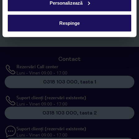
Personalizează
Romania SRL în scopuri de marketing, în cadrul și în scopul
specificat în
„Informații privind prelucrarea datelor cu caracter
personal”
, prin mijloace electronice de comunicare (e-mail),
inclusiv utilizarea așa-numitelor sisteme de apelare automată.
Respinge
Înscrieți-vă
Contact
Rezervări Call center
Luni - Vineri 09:00 - 17:00
0318 103 000, tasta 1
Suport clienți (rezervări existente)
Luni - Vineri 09:00 - 17:00
0318 103 000, tasta 2
Suport clienți (rezervări existente)
Luni - Vineri 09:00 - 17:00