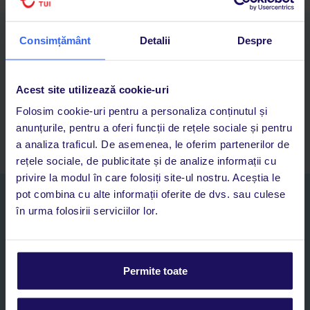
Descarcă acum aplicația TUI
Consimțământ
Detalii
Despre
Cauți rapid vacanțe și hoteluri din toată lumea
Adaugi la favorite vacanțele care îți plac și revii oricând la ele
Acces la rezervările curente pentru vacanțe și hoteluri, într-o
Acest site utilizează cookie-uri
singură aplicație
Folosim cookie-uri pentru a personaliza conținutul și
Asistență 24/7 prin chat, pe toată durata vacanței
anunțurile, pentru a oferi funcții de rețele sociale și pentru
a analiza traficul. De asemenea, le oferim partenerilor de
rețele sociale, de publicitate și de analize informații cu
privire la modul în care folosiți site-ul nostru. Aceștia le
pot combina cu alte informații oferite de dvs. sau culese
Abonați-vă la newsletter
în urma folosirii serviciilor lor.
NUME SI PRENUME*
E-MAIL*
Permite toate
Sunt de acord cu prelucrarea datelor mele personale de către TUI