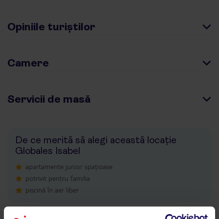
Opiniile turiștilor
Camere
Servicii de masă
De ce merită să alegi această locație
Globales Isabel
apartamente junior spațioase
potrivit pentru familia
piscină în aer liber