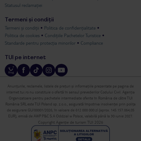
Statusul reclamației
Termeni și condiții
Termeni și condiții
Politica de confidențialitate
Politica de cookies
Condițiile Pachetelor Turistice
Standarde pentru protecția minorilor
Compliance
TUI pe internet
Anunțurile, reclamele, listele de prețuri și informațiile prezentate pe pagina de
internet tui.ro nu constituie o ofertă în sensul prevederilor Codului Civil. Agenția
Organizatoare pentru pachetele intermediate oferite în România de către TUI
România SRL este TUI Poland sp. z.o.o., asigurată împotriva insolvenței prin polița
de asigurare GU/00001/2026, în valoare de 612 000 000 zl (aprox. 145.157.064,05
EUR), emisă de AWP P&C S.A Oddzial w Polsce, valabilă până la 30 iunie 2027.
Copyright Agenție de turism TUI 2026