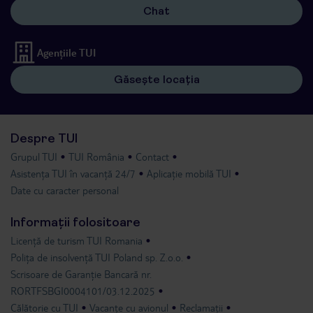
Chat
Agențiile TUI
Găsește locația
Despre TUI
Grupul TUI
TUI România
Contact
Asistența TUI în vacanță 24/7
Aplicație mobilă TUI
Date cu caracter personal
Informații folositoare
Licență de turism TUI Romania
Polița de insolvență TUI Poland sp. Z.o.o.
Scrisoare de Garanție Bancară nr.
RORTFSBGI0004101/03.12.2025
Călătorie cu TUI
Vacanțe cu avionul
Reclamații