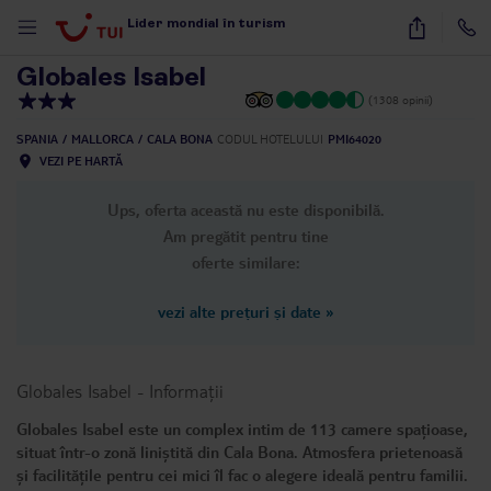
1
/
20
Lider mondial în turism
Globales Isabel
(1308 opinii)
SPANIA
MALLORCA
CALA BONA
CODUL HOTELULUI
PMI64020
VEZI PE HARTĂ
Ups, oferta această nu este disponibilă.
Am pregătit pentru tine
oferte similare:
vezi alte prețuri și date
»
Globales Isabel
-
Informații
Globales Isabel este un complex intim de 113 camere spațioase,
situat într-o zonă liniștită din Cala Bona. Atmosfera prietenoasă
și facilitățile pentru cei mici îl fac o alegere ideală pentru familii.