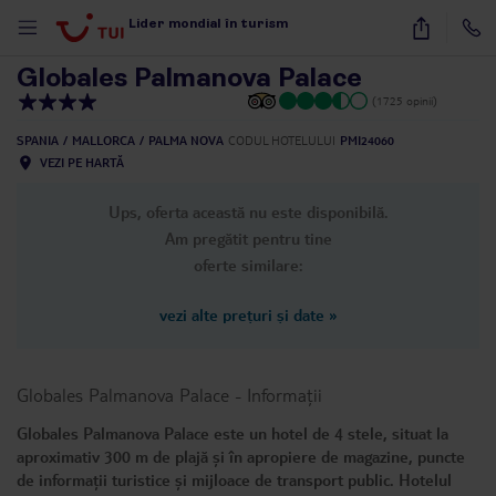
1
/
29
Lider mondial în turism
Globales Palmanova Palace
(1725 opinii)
SPANIA
MALLORCA
PALMA NOVA
CODUL HOTELULUI
PMI24060
VEZI PE HARTĂ
Ups, oferta această nu este disponibilă.
Am pregătit pentru tine
oferte similare:
vezi alte prețuri și date
»
Globales Palmanova Palace
-
Informații
Globales Palmanova Palace este un hotel de 4 stele, situat la
aproximativ 300 m de plajă și în apropiere de magazine, puncte
de informații turistice și mijloace de transport public. Hotelul