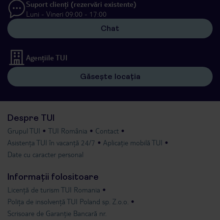
Suport clienți (rezervări existente)
Luni - Vineri 09:00 - 17:00
Chat
Agențiile TUI
Găsește locația
Despre TUI
Grupul TUI
TUI România
Contact
Asistența TUI în vacanță 24/7
Aplicație mobilă TUI
Date cu caracter personal
Informații folositoare
Licență de turism TUI Romania
Polița de insolvență TUI Poland sp. Z.o.o.
Scrisoare de Garanție Bancară nr.