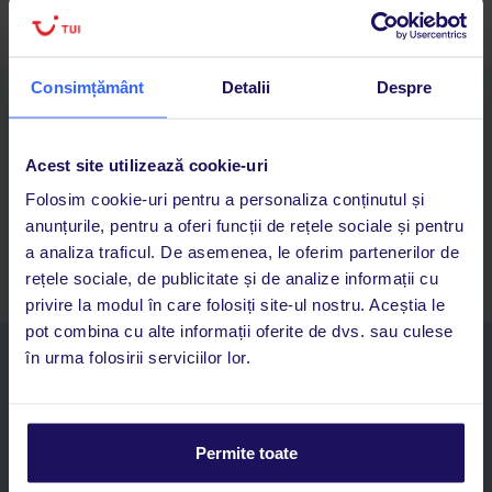
Consimțământ
Detalii
Despre
Descarcă acum aplicația TUI
Cauți rapid vacanțe și hoteluri din toată lumea
Adaugi la favorite vacanțele care îți plac și revii oricând la ele
Acest site utilizează cookie-uri
Acces la rezervările curente pentru vacanțe și hoteluri, într-o
Folosim cookie-uri pentru a personaliza conținutul și
singură aplicație
anunțurile, pentru a oferi funcții de rețele sociale și pentru
Asistență 24/7 prin chat, pe toată durata vacanței
a analiza traficul. De asemenea, le oferim partenerilor de
rețele sociale, de publicitate și de analize informații cu
privire la modul în care folosiți site-ul nostru. Aceștia le
pot combina cu alte informații oferite de dvs. sau culese
în urma folosirii serviciilor lor.
Abonați-vă la newsletter
NUME SI PRENUME*
Permite toate
E-MAIL*