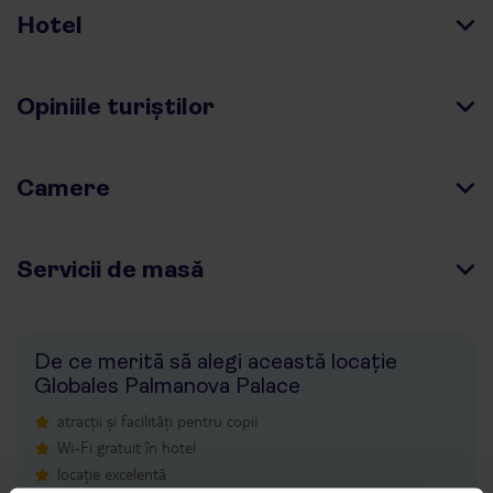
Hotel
Opiniile turiștilor
Camere
Servicii de masă
De ce merită să alegi această locație
Globales Palmanova Palace
atracții și facilități pentru copii
Wi-Fi gratuit în hotel
locație excelentă