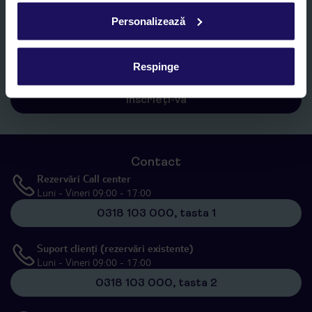
Personalizează
Sunt de acord cu prelucrarea datelor mele personale de către TUI
Romania SRL în scopuri de marketing, în cadrul și în scopul
specificat în
„Informații privind prelucrarea datelor cu caracter
personal”
, prin mijloace electronice de comunicare (e-mail),
Respinge
inclusiv utilizarea așa-numitelor sisteme de apelare automată.
Înscrieți-vă
Contact
Rezervări Call center
Luni - Vineri 09:00 - 17:00
0318 103 000, tasta 1
Suport clienți (rezervări existente)
Luni - Vineri 09:00 - 17:00
0318 103 000, tasta 2