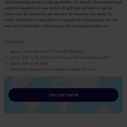
oferă activități pentru toate gusturile: cei dornici de aventură pot
explora aquapark-ul sau terenl de golf din apropiere, iar cei
interesați de cultură se pot bucura de muzeele din zonă. La
hotel, vizitatorii se pot distra cu spectacole interesante, iar cei
mici au la dispoziție o piscină special concepută pentru ei.
Localizare:
aprox. 14 km de centru Palma de Mallorca
aprox. 300 m de centrul comercial și de transportul public
aprox. 300 m de plajă
timpul de deplasare de la aeroport aprox. 30 min.
Vezi pe hartă