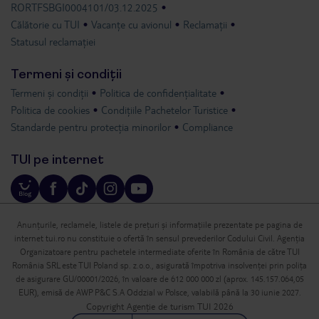
RORTFSBGI0004101/03.12.2025
Călătorie cu TUI
Vacanțe cu avionul
Reclamații
Statusul reclamației
Termeni și condiții
Termeni și condiții
Politica de confidențialitate
Politica de cookies
Condițiile Pachetelor Turistice
Standarde pentru protecția minorilor
Compliance
TUI pe internet
Anunțurile, reclamele, listele de prețuri și informațiile prezentate pe pagina de
internet tui.ro nu constituie o ofertă în sensul prevederilor Codului Civil. Agenția
Organizatoare pentru pachetele intermediate oferite în România de către TUI
România SRL este TUI Poland sp. z.o.o., asigurată împotriva insolvenței prin polița
de asigurare GU/00001/2026, în valoare de 612 000 000 zl (aprox. 145.157.064,05
EUR), emisă de AWP P&C S.A Oddzial w Polsce, valabilă până la 30 iunie 2027.
Copyright Agenție de turism TUI 2026