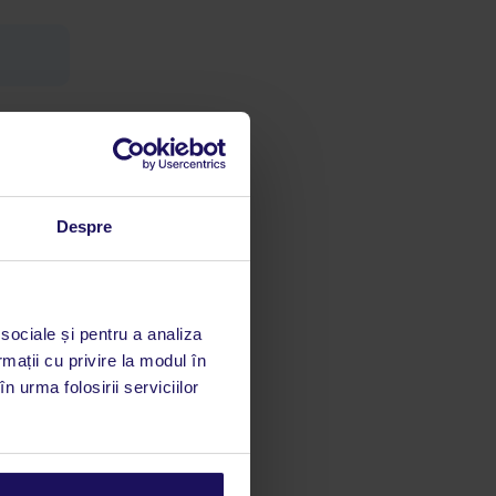
orașe
a
Despre
limbă
 acestui
utile
 stăm la
 sociale și pentru a analiza
rmații cu privire la modul în
n urma folosirii serviciilor
 rata
mații