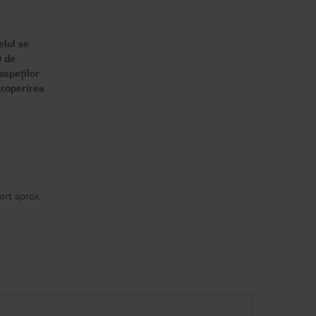
elul se
0 de
oaspeților
scoperirea
ort aprox.