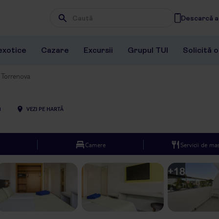
Descarcă ap
Wpisz frazę, której szukasz
exotice
Cazare
Excursii
Grupul TUI
Solicită 
 Torrenova
1
VEZI PE HARTĂ
Camere
Servicii de ma
+
18