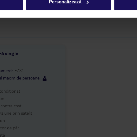
Personalizează
u persoanele cu dizabilități
ă single
2
amerei
:
EZX1
l maxim de persoane
:
condiționat
con
: contra cost
viziune prin satelit
fon
tor de păr
etă