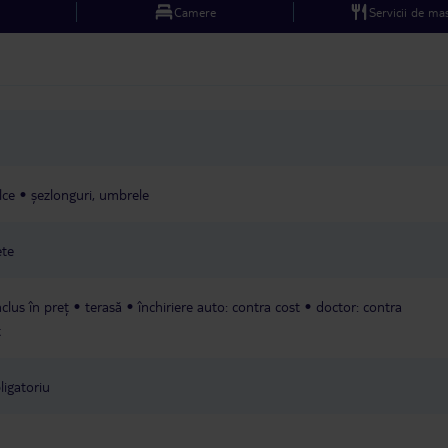
Camere
Servicii de ma
lce
șezlonguri, umbrele
ete
nclus în preț
terasă
închiriere auto: contra cost
doctor: contra
t
ligatoriu