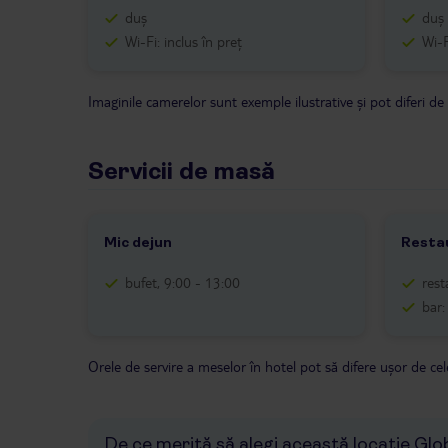
duș
duș
Wi-Fi: inclus în preț
Wi-F
Imaginile camerelor sunt exemple ilustrative şi pot diferi de
Servicii de masă
Mic dejun
Restau
bufet, 9:00 - 13:00
rest
bar:
Orele de servire a meselor în hotel pot să difere ușor de cele
De ce merită să alegi această locație Gl