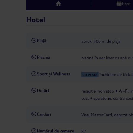
Hotel
top
Hotel
Plajă
aprox. 300 m de plajă
Piscină
piscină în aer liber cu apă du
Sport și Wellness
închiriere de bicicl
CU PLATĂ
Dotări
recepție: non stop
Wi-Fi: i
cost
spălătorie: contra cos
Carduri
Visa, MasterCard, depozit ob
Numărul de camere
87