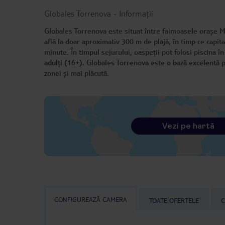
Globales Torrenova
-
Informații
Globales Torrenova este situat între faimoasele orașe Ma
află la doar aproximativ 300 m de plajă, în timp ce capit
minute. În timpul sejurului, oaspeții pot folosi piscina î
adulți (16+). Globales Torrenova este o bază excelentă pe
zonei și mai plăcută.
Vezi pe hartă
CONFIGUREAZĂ CAMERA
TOATE OFERTELE
C