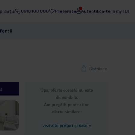
licația
0318 103 000
Preferate
Autentifică-te în myTUI
ofertă
Distribuie
să
Ups, oferta această nu este
1
/
24
disponibilă.
Next slide
Am pregătit pentru tine
oferte similare:
vezi alte prețuri și date
»