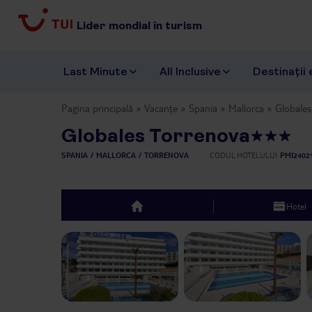
Lider mondial în turism
Last Minute
All Inclusive
Destinații 
Pagina principală
Vacanțe
Spania
Mallorca
Globales
Globales Torrenova
SPANIA
MALLORCA
TORRENOVA
CODUL HOTELULUI
PMI2402
Hotel
top
Previous slide