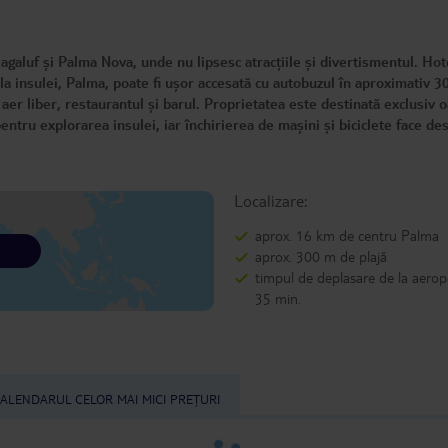
galuf și Palma Nova, unde nu lipsesc atracțiile și divertismentul. Hot
ala insulei, Palma, poate fi ușor accesată cu autobuzul în aproximativ 3
n aer liber, restaurantul și barul. Proprietatea este destinată exclusiv 
ntru explorarea insulei, iar închirierea de mașini și biciclete face de
Localizare:
aprox. 16 km de centru Palma
aprox. 300 m de plajă
timpul de deplasare de la aerop
35 min.
ALENDARUL CELOR MAI MICI PREȚURI