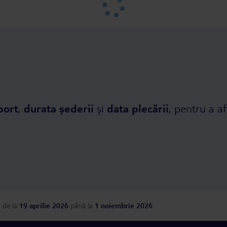
port
,
durata șederii
și
data plecării
, pentru a af
a
de la
19 aprilie 2026
până la
1 noiembrie 2026