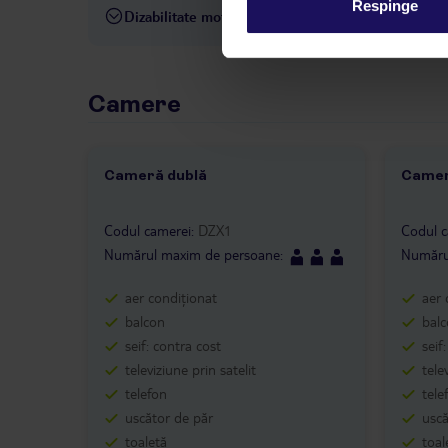
Respinge
Dizabilitate motorie
Hotelul nu este adaptat pentr
Camere
Cameră dublă
Camer
1 /
3
1 /
Codul camerei
:
DZX1
Codul c
Numărul maxim de persoane
:
Număru
aer condiționat
aer 
balcon
bal
seif: contra cost
seif
televiziune prin satelit
tele
telefon
tele
uscător de păr
uscă
toaletă
toal