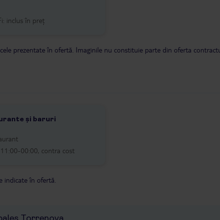
i: inclus în preț
 cele prezentate în ofertă. Imaginile nu constituie parte din oferta contract
rante și baruri
aurant
 11:00-00:00, contra cost
 indicate în ofertă.
obales Torrenova