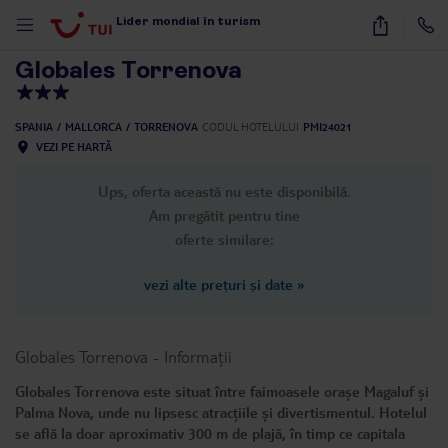
1
/
24
Lider mondial în turism
Globales Torrenova
SPANIA
MALLORCA
TORRENOVA
CODUL HOTELULUI
PMI24021
VEZI PE HARTĂ
Ups, oferta această nu este disponibilă.
Am pregătit pentru tine
oferte similare:
vezi alte prețuri și date
»
Globales Torrenova
-
Informații
Globales Torrenova este situat între faimoasele orașe Magaluf și
Palma Nova, unde nu lipsesc atracțiile și divertismentul. Hotelul
se află la doar aproximativ 300 m de plajă, în timp ce capitala