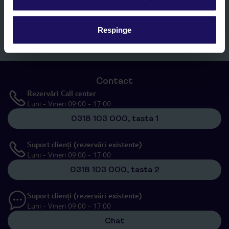
personal”
, prin mijloace electronice de comunicare (e-mail),
inclusiv utilizarea așa-numitelor sisteme de apelare automată.
Respinge
Înscrieți-vă
Contact
Rezervări Call center
Luni - Vineri 09:00 - 17:00
0318 103 000, tasta 1
Suport clienți (rezervări existente)
Luni - Vineri 09:00 - 17:00
0318 103 000, tasta 2
Suport clienți (rezervări existente)
Luni - Vineri 09:00 - 17:00
Chat