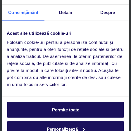
Descarcă acum aplicația TUI
Consimțământ
Detalii
Despre
Cauți rapid vacanțe și hoteluri din toată lumea
Adaugi la favorite vacanțele care îți plac și revii oricând la ele
Acces la rezervările curente pentru vacanțe și hoteluri, într-o
Acest site utilizează cookie-uri
singură aplicație
Asistență 24/7 prin chat, pe toată durata vacanței
Folosim cookie-uri pentru a personaliza conținutul și
anunțurile, pentru a oferi funcții de rețele sociale și pentru
a analiza traficul. De asemenea, le oferim partenerilor de
rețele sociale, de publicitate și de analize informații cu
privire la modul în care folosiți site-ul nostru. Aceștia le
Abonați-vă la newsletter
pot combina cu alte informații oferite de dvs. sau culese
NUME SI PRENUME*
în urma folosirii serviciilor lor.
E-MAIL*
Permite toate
Sunt de acord cu prelucrarea datelor mele personale de către TUI
Romania SRL în scopuri de marketing, în cadrul și în scopul
Personalizează
specificat în
„Informații privind prelucrarea datelor cu caracter