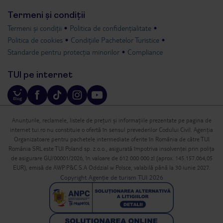
Termeni și condiții
Termeni și condiții
Politica de confidențialitate
Politica de cookies
Condițiile Pachetelor Turistice
Standarde pentru protecția minorilor
Compliance
TUI pe internet
Anunțurile, reclamele, listele de prețuri și informațiile prezentate pe pagina de
internet tui.ro nu constituie o ofertă în sensul prevederilor Codului Civil. Agenția
Organizatoare pentru pachetele intermediate oferite în România de către TUI
România SRL este TUI Poland sp. z.o.o., asigurată împotriva insolvenței prin polița
de asigurare GU/00001/2026, în valoare de 612 000 000 zl (aprox. 145.157.064,05
EUR), emisă de AWP P&C S.A Oddzial w Polsce, valabilă până la 30 iunie 2027.
Copyright Agenție de turism TUI 2026