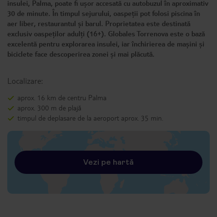
insulei, Palma, poate fi ușor accesată cu autobuzul în aproximativ
30 de minute. În timpul sejurului, oaspeții pot folosi piscina în
aer liber, restaurantul și barul. Proprietatea este destinată
exclusiv oaspeților adulți (16+). Globales Torrenova este o bază
excelentă pentru explorarea insulei, iar închirierea de mașini și
biciclete face descoperirea zonei și mai plăcută.
Localizare:
aprox. 16 km de centru Palma
aprox. 300 m de plajă
timpul de deplasare de la aeroport aprox. 35 min.
Vezi pe hartă