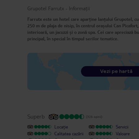
Grupotel Farrutx
-
Informații
Farrutx este un hotel care aparține lanțului Grupotel, cu
250 m de plaja de nisip, în centrul orașului Can Picafort
interioară, un jacuzzi și o zonă spa. Cei care apreciază b
principal, în special în timpul serilor tematice.
Vezi pe hartă
Superb
(326 opinii)
Locație
Servicii
Calitatea cazării
Valoare