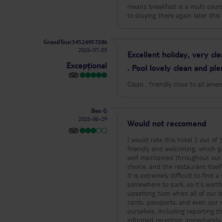
means breakfast is a multi cour
to staying there again later this 
GrandTour34526957286
2026-07-03
Excellent holiday, very cl
Excepțional
. Pool lovely clean and pl
Clean , friendly close to all amen
Ben G
2026-06-29
Would not reccomend
I would rate this hotel 3 out of 5. We arrived late in the evening and the first gentleman on reception wa
friendly and welcoming, which g
well maintained throughout our 
choice, and the restaurant itself was clean and tidy. One thing to be a
It is extremely difficult to fin
somewhere to park, so it's worth keeping this in 
upsetting turn when all of our 
cards, passports, and even our 
ourselves, including reporting 
informed reception immediately,