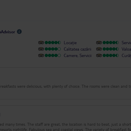
ipAdvisor
Locație
Servic
Calitatea cazării
Valo
Camere, Servicii
Cură
eakfasts were delicious, with plenty of choice. The rooms were clean and t
d
d many times. The staff are great, the location is hard to beat, just a short 
esorts nightlife. Fabulous sea and coastal views. The variety of breakfast f