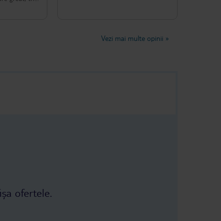
, just a short
the focus of
Fabulous sea
variety of
Vezi mai multe opinii
»
breakfast is a
asure. I
ore strongly
 to staying
ear.
ișa ofertele.