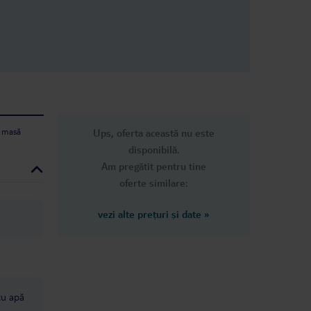
e masă
Ups, oferta această nu este
disponibilă.
Am pregătit pentru tine
oferte similare:
vezi alte prețuri și date
»
 cu apă