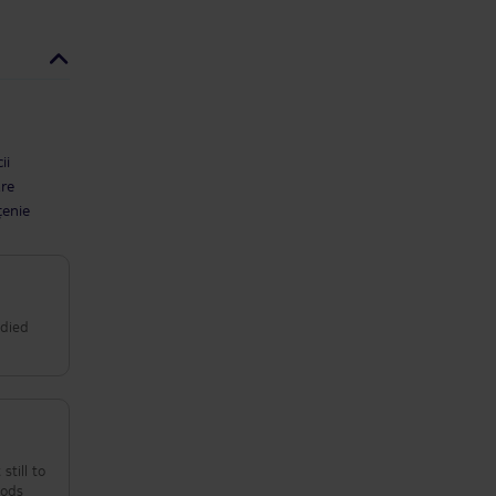
ii
are
țenie
idied
still to
oods