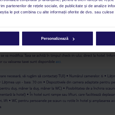
im partenerilor de rețele sociale, de publicitate și de analize info
a este asigurată exclusiv de TUI Service Center. Un consultant vorbitor de 
ceștia le pot combina cu alte informații oferite de dvs. sau culese î
i până duminică, între orele 9:00 și 17:00, ora locală a României. În afara
este disponibil în limba engleză. Aplicația TUI oferă o mulțime de informații 
a dvs. de vacanță. Dacă aveți nevoie să contactați TUI în timpul vacanței, vă
at în aplicația TUI. Detalii
aici
.
Personalizează
 ianuarie 2018, în conformitate cu o decizie a guvernului Insulelor Baleare,
se va modifica. Taxa se achită în timpul check-in-ului, direct la hotel. Infor
ilor cu valoarea taxei sunt disponibile
aici
.
are necesară, vă rugăm să contactați TUI)
Numărul camerelor: 6
Lăți
Lățimea ușii - baia: 70 cm
Dispozitivele din camera adaptate pentru pe
 pentru duș, mâner la duș, mâner la WC)
Posibilitatea de a închiria scaun
imentară la hotel)
În hotel sunt rampe sau lifturi, care facilitează deplasa
, lift
WC pentru persoanele pe scaun cu rotile în hotel și amplasarea ac
a