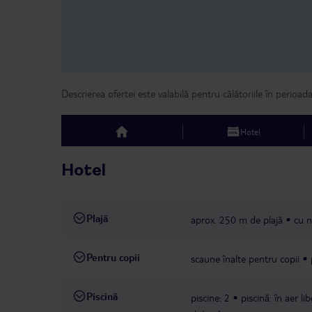
Descrierea ofertei este valabilă pentru călătoriile în perioad
Hotel
top
Hotel
Plajă
aprox. 250 m de plajă
cu n
Pentru copii
scaune înalte pentru copii
Piscină
piscine: 2
piscină: în aer li