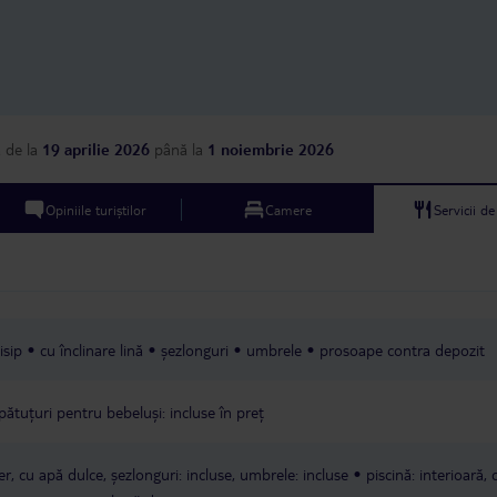
a
de la
19 aprilie 2026
până la
1 noiembrie 2026
Opiniile turiștilor
Camere
Servicii d
isip
cu înclinare lină
șezlonguri
umbrele
prosoape contra depozit
pătuțuri pentru bebeluși: incluse în preț
ber, cu apă dulce, șezlonguri: incluse, umbrele: incluse
piscină: interioară,