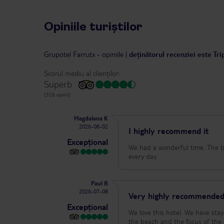
Opiniile turiștilor
Grupotel Farrutx
-
opiniile
|
deținătorul recenziei este Tr
Scorul mediu al clienților:
Superb
(326 opinii)
Magdalena K
2026-08-02
I highly recommend it
Excepțional
We had a wonderful time. The br
every day.
Paul B
2026-07-08
Very highly recommende
Excepțional
We love this hotel. We have staye
the beach and the focus of the r