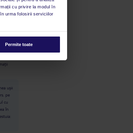
rmații cu privire la modul în
limbă
n urma folosirii serviciilor
 acestui
utile
 stăm la
Permite toate
 rata
mații
mea ușii
rs. pe
ul cu
rea în
estuia: