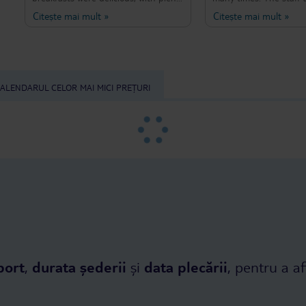
of choice. The rooms were clean and
location is hard to beat
Citește mai mult
»
Citește mai mult
»
tidied every day.
still to the beach and 
the resorts nightlife. 
and coastal views. The 
breakfast foods means 
multi course dining ple
cannot recommend it m
ALENDARUL CELOR MAI MICI PREȚURI
and I'm looking forward
there again later this y
port
,
durata șederii
și
data plecării
, pentru a af