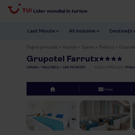
Lider mondial în turism
Last Minute
All Inclusive
Destinații 
Pagina principală
Vacanțe
Spania
Mallorca
Grupotel
Grupotel Farrutx
SPANIA
MALLORCA
CAN PICAFORT
CODUL HOTELULUI
PMI82
Hotel
top
Previous slide