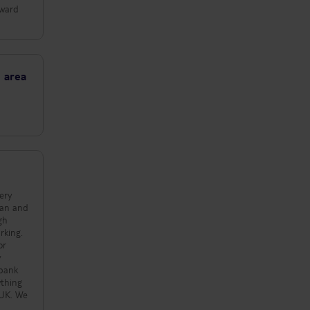
rward
e area
ean and
gh
or
 bank
ything
 UK. We