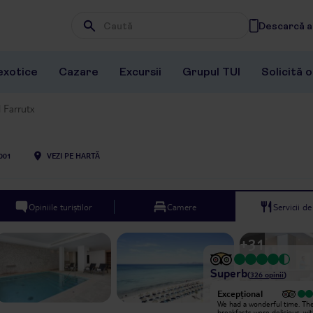
Descarcă ap
Wpisz frazę, której szukasz
exotice
Cazare
Excursii
Grupul TUI
Solicită 
 Farrutx
001
VEZI PE HARTĂ
Opiniile turiștilor
Camere
Servicii d
+
31
Superb
(
326
opinii
)
Excepțional
Excepțional
We had an amazing stay at this hotel!
We had a wonderful time. Th
Everything was perfect from the
breakfasts were delicious, wi