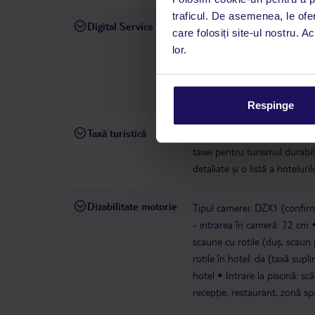
traficul. De asemenea, le ofer
Digital Service
La hotelul rezervat, asistenț
care folosiți site-ul nostru. A
română este disponibil de lun
lor.
interval, TUI Service Center 
despre călătoria și destinați
dispoziție: prin telefon sau ch
Respinge
Taxă turistică
Taxa turistică: începând cu 1
taxei pentru turismul durabil 
detaliate și o listă a hotelur
Dizabilitate motorie
Tipul camerei: DZX1 (confirm
- intrarea în cameră: 72 cm
scaune cu rotile (duș, scaun
rotile în hotel: da (taxă supl
hotel
Intrare la piscină: scări
recepție, restaurant, zonă sp