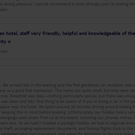
se dining pleasure. I cannot recommend it more strongly and I'm looking fo
year.
ean hotel, staff very friendly, helpful and knowledgeable of th
enty o
ities
s very
ave us a good first impression. The rooms are quite small, but they were cl
stay. Breakfast was okay—nothing particularly special, but there was enou
ware of if you're hiring a car is the parking.
d a space near the hotel. We spent around 30 minutes driving around looking f
mind before booking. Unfortunately, our holiday took a very
belongings were stolen from us at the beach, including our phones, money,
room keys. As we hadn't booked a package holiday, we had to organize ever
the theft, arranging replacement documents, and finding flights back to the
 explained what had happened, and asked for directions to the local police