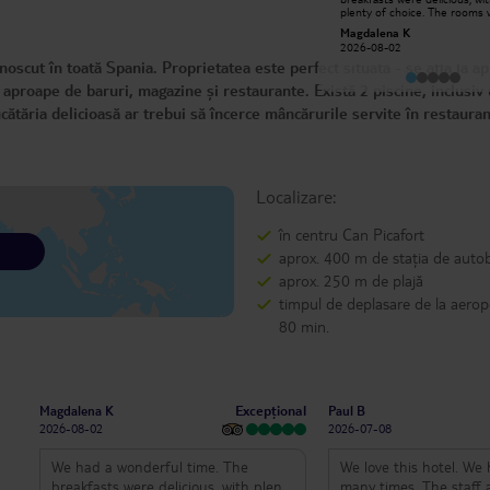
moment we arrived. The sea view
plenty of choice. The rooms
was stunning, the staff was
clean and tidied every day.
Marijana G
Magdalena K
incredibly friendly and welcoming,
2026-06-27
2026-08-02
and the food was absolutely
noscut în toată Spania. Proprietatea este perfect situată - se află la a
delicious and of outstanding quality.
Overall, I am more than satisfied
, aproape de baruri, magazine și restaurante. Există 2 piscine, inclusiv
with my experience and I will
definitely return in the future.
ucătăria delicioasă ar trebui să încerce mâncărurile servite în restauran
Thank you for making our stay so
memorabl
Localizare:
în centru Can Picafort
aprox. 400 m de stația de auto
aprox. 250 m de plajă
timpul de deplasare de la aerop
80 min.
Excepțional
Magdalena K
Paul B
2026-08-02
2026-07-08
We had a wonderful time. The
We love this hotel. We
breakfasts were delicious, with plenty
many times. The staff a