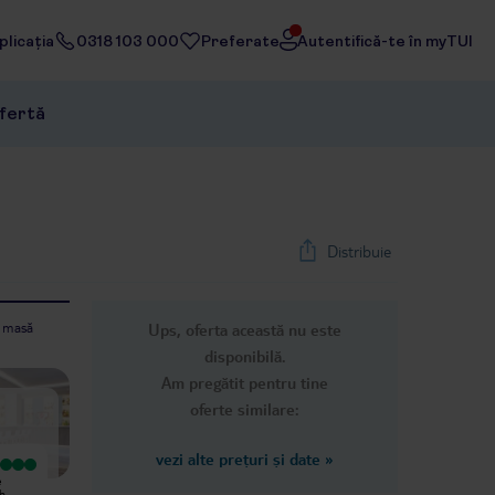
licația
0318 103 000
Preferate
Autentifică-te în myTUI
ofertă
Distribuie
e masă
Ups, oferta această nu este
1
/
37
disponibilă.
Next slide
Am pregătit pentru tine
oferte similare:
vezi alte prețuri și date
»
Excepțional
Excepțional
e
We love this hotel. We have stayed
Clean , friendly close to all amenities
th
many times. The staff are great, the