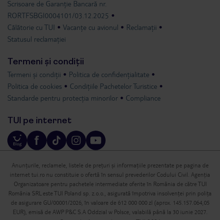
Scrisoare de Garanție Bancară nr.
RORTFSBGI0004101/03.12.2025
Călătorie cu TUI
Vacanțe cu avionul
Reclamații
Statusul reclamației
Termeni și condiții
Termeni și condiții
Politica de confidențialitate
Politica de cookies
Condițiile Pachetelor Turistice
Standarde pentru protecția minorilor
Compliance
TUI pe internet
Anunțurile, reclamele, listele de prețuri și informațiile prezentate pe pagina de
internet tui.ro nu constituie o ofertă în sensul prevederilor Codului Civil. Agenția
Organizatoare pentru pachetele intermediate oferite în România de către TUI
România SRL este TUI Poland sp. z.o.o., asigurată împotriva insolvenței prin polița
de asigurare GU/00001/2026, în valoare de 612 000 000 zl (aprox. 145.157.064,05
EUR), emisă de AWP P&C S.A Oddzial w Polsce, valabilă până la 30 iunie 2027.