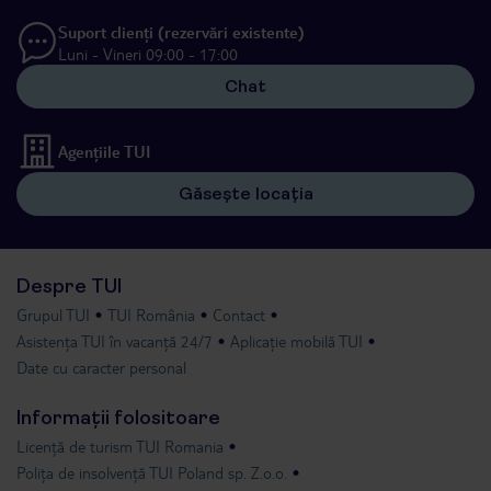
Suport clienți (rezervări existente)
Luni - Vineri 09:00 - 17:00
Chat
Agențiile TUI
Găsește locația
Despre TUI
Grupul TUI
TUI România
Contact
Asistența TUI în vacanță 24/7
Aplicație mobilă TUI
Date cu caracter personal
Informații folositoare
Licență de turism TUI Romania
Polița de insolvență TUI Poland sp. Z.o.o.