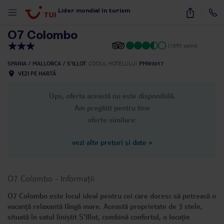
1
/
31
Lider mondial în turism
O7 Colombo
(1093 opinii)
SPANIA
MALLORCA
S'ILLOT
CODUL HOTELULUI
PMI93017
VEZI PE HARTĂ
Ups, oferta această nu este disponibilă.
Am pregătit pentru tine
oferte similare:
vezi alte prețuri și date
»
O7 Colombo
-
Informații
O7 Colombo este locul ideal pentru cei care doresc să petreacă o
vacanță relaxantă lângă mare. Această proprietate de 3 stele,
situată în satul liniștit S'Illot, combină confortul, o locație