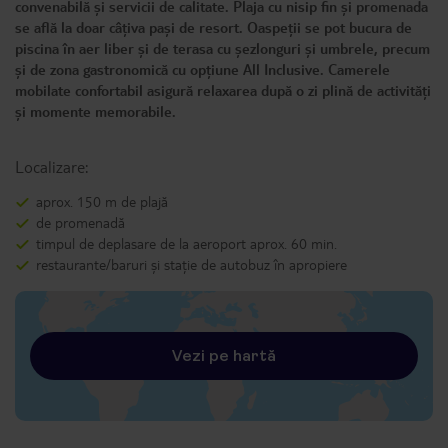
convenabilă și servicii de calitate. Plaja cu nisip fin și promenada
se află la doar câțiva pași de resort. Oaspeții se pot bucura de
piscina în aer liber și de terasa cu șezlonguri și umbrele, precum
și de zona gastronomică cu opțiune All Inclusive. Camerele
mobilate confortabil asigură relaxarea după o zi plină de activități
și momente memorabile.
Localizare:
aprox. 150 m de plajă
de promenadă
timpul de deplasare de la aeroport aprox. 60 min.
restaurante/baruri și stație de autobuz în apropiere
Vezi pe hartă