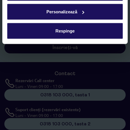
Personalizează
Sunt de acord cu prelucrarea datelor mele personale de către TUI
Romania SRL în scopuri de marketing, în cadrul și în scopul
specificat în
„Informații privind prelucrarea datelor cu caracter
Respinge
personal”
, prin mijloace electronice de comunicare (e-mail),
inclusiv utilizarea așa-numitelor sisteme de apelare automată.
Înscrieți-vă
Contact
Rezervări Call center
Luni - Vineri 09:00 - 17:00
0318 103 000, tasta 1
Suport clienți (rezervări existente)
Luni - Vineri 09:00 - 17:00
0318 103 000, tasta 2