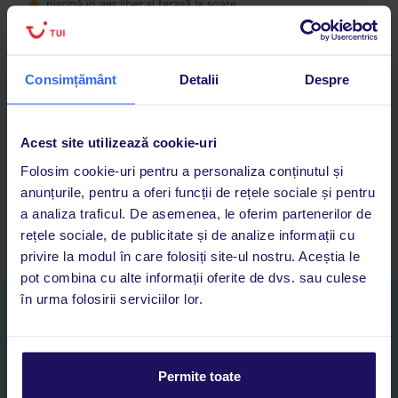
piscină în aer liber și terasă la soare
Consimțământ
Detalii
Despre
Descarcă acum aplicația TUI
Cauți rapid vacanțe și hoteluri din toată lumea
Acest site utilizează cookie-uri
Adaugi la favorite vacanțele care îți plac și revii oricând la ele
Acces la rezervările curente pentru vacanțe și hoteluri, într-o
Folosim cookie-uri pentru a personaliza conținutul și
singură aplicație
anunțurile, pentru a oferi funcții de rețele sociale și pentru
Asistență 24/7 prin chat, pe toată durata vacanței
a analiza traficul. De asemenea, le oferim partenerilor de
rețele sociale, de publicitate și de analize informații cu
privire la modul în care folosiți site-ul nostru. Aceștia le
pot combina cu alte informații oferite de dvs. sau culese
în urma folosirii serviciilor lor.
Abonați-vă la newsletter
NUME SI PRENUME*
Permite toate
E-MAIL*