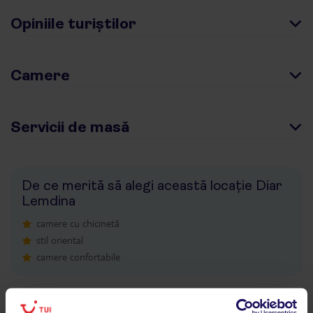
Opiniile turiștilor
Camere
Servicii de masă
De ce merită să alegi această locație Diar
Lemdina
camere cu chicinetă
stil oriental
camere confortabile