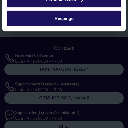
specificat în
„Informații privind prelucrarea datelor cu caracter
personal”
, prin mijloace electronice de comunicare (e-mail),
inclusiv utilizarea așa-numitelor sisteme de apelare automată.
Respinge
Înscrieți-vă
Contact
Rezervări Call center
Luni - Vineri 09:00 - 17:00
0318 103 000, tasta 1
Suport clienți (rezervări existente)
Luni - Vineri 09:00 - 17:00
0318 103 000, tasta 2
Suport clienți (rezervări existente)
Luni - Vineri 09:00 - 17:00
Chat