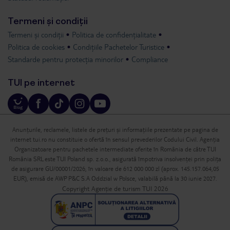
Termeni și condiții
Termeni și condiții
Politica de confidențialitate
Politica de cookies
Condițiile Pachetelor Turistice
Standarde pentru protecția minorilor
Compliance
TUI pe internet
Anunțurile, reclamele, listele de prețuri și informațiile prezentate pe pagina de
internet tui.ro nu constituie o ofertă în sensul prevederilor Codului Civil. Agenția
Organizatoare pentru pachetele intermediate oferite în România de către TUI
România SRL este TUI Poland sp. z.o.o., asigurată împotriva insolvenței prin polița
de asigurare GU/00001/2026, în valoare de 612 000 000 zl (aprox. 145.157.064,05
EUR), emisă de AWP P&C S.A Oddzial w Polsce, valabilă până la 30 iunie 2027.
Copyright Agenție de turism TUI 2026