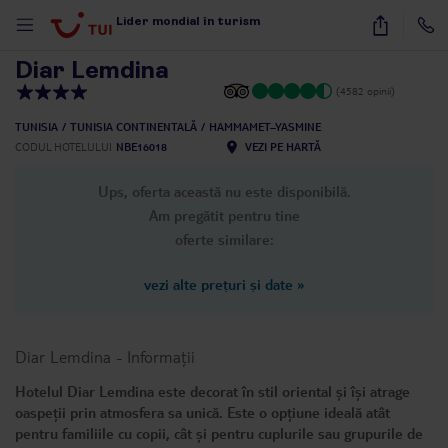
1
/
18
Lider mondial în turism
Diar Lemdina
(4582 opinii)
TUNISIA
TUNISIA CONTINENTALĂ
HAMMAMET–YASMINE
CODUL HOTELULUI
NBE16018
VEZI PE HARTĂ
Ups, oferta această nu este disponibilă.
Am pregătit pentru tine
oferte similare:
vezi alte prețuri și date
»
Diar Lemdina
-
Informații
Hotelul Diar Lemdina este decorat în stil oriental și își atrage
oaspeții prin atmosfera sa unică. Este o opțiune ideală atât
pentru familiile cu copii, cât și pentru cuplurile sau grupurile de