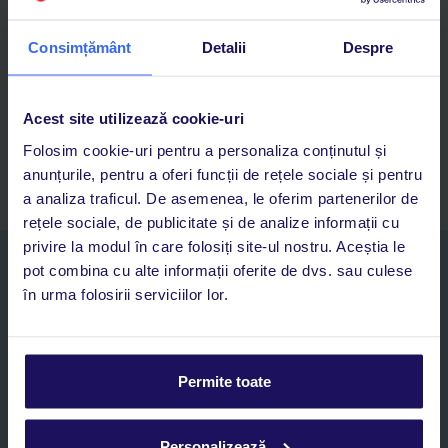
Descarcă acum aplicația TUI
Consimțământ
Detalii
Despre
Cauți rapid vacanțe și hoteluri din toată lumea
Adaugi la favorite vacanțele care îți plac și revii oricând la ele
Acces la rezervările curente pentru vacanțe și hoteluri, într-o
Acest site utilizează cookie-uri
singură aplicație
Folosim cookie-uri pentru a personaliza conținutul și
Asistență 24/7 prin chat, pe toată durata vacanței
anunțurile, pentru a oferi funcții de rețele sociale și pentru
a analiza traficul. De asemenea, le oferim partenerilor de
rețele sociale, de publicitate și de analize informații cu
privire la modul în care folosiți site-ul nostru. Aceștia le
Abonați-vă la newsletter
pot combina cu alte informații oferite de dvs. sau culese
NUME SI PRENUME*
în urma folosirii serviciilor lor.
E-MAIL*
Permite toate
Sunt de acord cu prelucrarea datelor mele personale de către TUI
Romania SRL în scopuri de marketing, în cadrul și în scopul
Personalizează