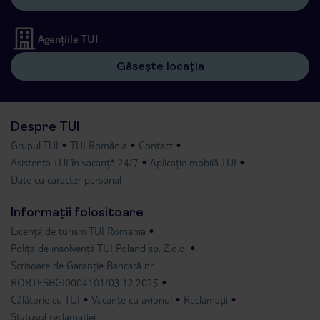
Agențiile TUI
Găsește locația
Despre TUI
Grupul TUI
TUI România
Contact
Asistența TUI în vacanță 24/7
Aplicație mobilă TUI
Date cu caracter personal
Informații folositoare
Licență de turism TUI Romania
Polița de insolvență TUI Poland sp. Z.o.o.
Scrisoare de Garanție Bancară nr.
RORTFSBGI0004101/03.12.2025
Călătorie cu TUI
Vacanțe cu avionul
Reclamații
Statusul reclamației