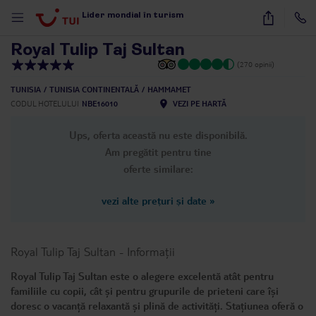
1
/
27
Lider mondial în turism
Royal Tulip Taj Sultan
(270 opinii)
TUNISIA
TUNISIA CONTINENTALĂ
HAMMAMET
CODUL HOTELULUI
NBE16010
VEZI PE HARTĂ
Ups, oferta această nu este disponibilă.
Am pregătit pentru tine
oferte similare:
vezi alte prețuri și date
»
Royal Tulip Taj Sultan
-
Informații
Royal Tulip Taj Sultan este o alegere excelentă atât pentru
familiile cu copii, cât și pentru grupurile de prieteni care își
doresc o vacanță relaxantă și plină de activități. Stațiunea oferă o