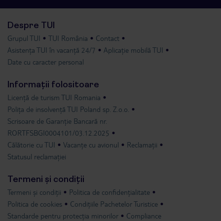
Despre TUI
Grupul TUI
TUI România
Contact
Asistența TUI în vacanță 24/7
Aplicație mobilă TUI
Date cu caracter personal
Informații folositoare
Licență de turism TUI Romania
Polița de insolvență TUI Poland sp. Z.o.o.
Scrisoare de Garanție Bancară nr.
RORTFSBGI0004101/03.12.2025
Călătorie cu TUI
Vacanțe cu avionul
Reclamații
Statusul reclamației
Termeni și condiții
Termeni și condiții
Politica de confidențialitate
Politica de cookies
Condițiile Pachetelor Turistice
Standarde pentru protecția minorilor
Compliance