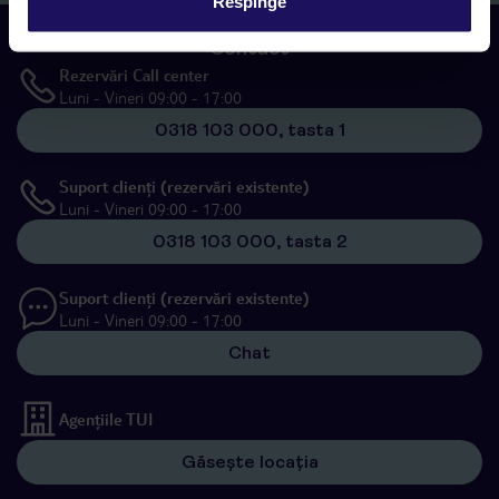
Respinge
Contact
Rezervări Call center
Luni - Vineri 09:00 - 17:00
0318 103 000, tasta 1
Suport clienți (rezervări existente)
Luni - Vineri 09:00 - 17:00
0318 103 000, tasta 2
Suport clienți (rezervări existente)
Luni - Vineri 09:00 - 17:00
Chat
Agențiile TUI
Găsește locația