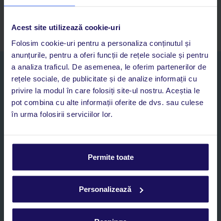
singură aplicație
Asistență 24/7 prin chat, pe toată durata vacanței
Acest site utilizează cookie-uri
Folosim cookie-uri pentru a personaliza conținutul și
anunțurile, pentru a oferi funcții de rețele sociale și pentru
a analiza traficul. De asemenea, le oferim partenerilor de
Abonați-vă la newsletter
rețele sociale, de publicitate și de analize informații cu
NUME SI PRENUME*
privire la modul în care folosiți site-ul nostru. Aceștia le
pot combina cu alte informații oferite de dvs. sau culese
în urma folosirii serviciilor lor.
E-MAIL*
Sunt de acord cu prelucrarea datelor mele personale de către TUI
Romania SRL în scopuri de marketing, în cadrul și în scopul
Permite toate
specificat în
„Informații privind prelucrarea datelor cu caracter
personal”
, prin mijloace electronice de comunicare (e-mail),
inclusiv utilizarea așa-numitelor sisteme de apelare automată.
Personalizează
Înscrieți-vă