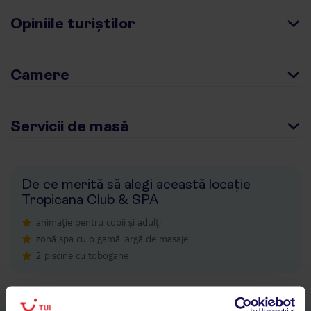
Opiniile turiștilor
Camere
Servicii de masă
De ce merită să alegi această locație
Tropicana Club & SPA
animație pentru copii și adulți
zonă spa cu o gamă largă de masaje
2 piscine cu tobogane