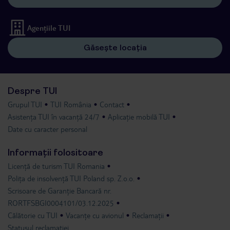
Agențiile TUI
Găsește locația
Despre TUI
Grupul TUI
TUI România
Contact
Asistența TUI în vacanță 24/7
Aplicație mobilă TUI
Date cu caracter personal
Informații folositoare
Licență de turism TUI Romania
Polița de insolvență TUI Poland sp. Z.o.o.
Scrisoare de Garanție Bancară nr.
RORTFSBGI0004101/03.12.2025
Călătorie cu TUI
Vacanțe cu avionul
Reclamații
Statusul reclamației