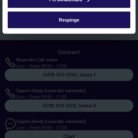
specificat în
„Informații privind prelucrarea datelor cu caracter
personal”
, prin mijloace electronice de comunicare (e-mail),
inclusiv utilizarea așa-numitelor sisteme de apelare automată.
Respinge
Înscrieți-vă
Contact
Rezervări Call center
Luni - Vineri 09:00 - 17:00
0318 103 000, tasta 1
Suport clienți (rezervări existente)
Luni - Vineri 09:00 - 17:00
0318 103 000, tasta 2
Suport clienți (rezervări existente)
Luni - Vineri 09:00 - 17:00
Chat