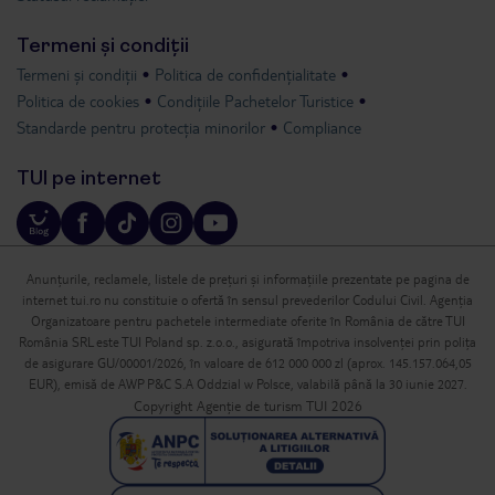
Termeni și condiții
Termeni și condiții
Politica de confidențialitate
Politica de cookies
Condițiile Pachetelor Turistice
Standarde pentru protecția minorilor
Compliance
TUI pe internet
Anunțurile, reclamele, listele de prețuri și informațiile prezentate pe pagina de
internet tui.ro nu constituie o ofertă în sensul prevederilor Codului Civil. Agenția
Organizatoare pentru pachetele intermediate oferite în România de către TUI
România SRL este TUI Poland sp. z.o.o., asigurată împotriva insolvenței prin polița
de asigurare GU/00001/2026, în valoare de 612 000 000 zl (aprox. 145.157.064,05
EUR), emisă de AWP P&C S.A Oddzial w Polsce, valabilă până la 30 iunie 2027.
Copyright Agenție de turism TUI 2026