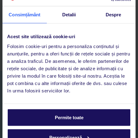
Descarcă acum aplicația TUI
Consimțământ
Detalii
Despre
Cauți rapid vacanțe și hoteluri din toată lumea
Adaugi la favorite vacanțele care îți plac și revii oricând la ele
Acces la rezervările curente pentru vacanțe și hoteluri, într-o
Acest site utilizează cookie-uri
singură aplicație
Folosim cookie-uri pentru a personaliza conținutul și
Asistență 24/7 prin chat, pe toată durata vacanței
anunțurile, pentru a oferi funcții de rețele sociale și pentru
a analiza traficul. De asemenea, le oferim partenerilor de
rețele sociale, de publicitate și de analize informații cu
privire la modul în care folosiți site-ul nostru. Aceștia le
Abonați-vă la newsletter
pot combina cu alte informații oferite de dvs. sau culese
NUME SI PRENUME*
în urma folosirii serviciilor lor.
E-MAIL*
Permite toate
Sunt de acord cu prelucrarea datelor mele personale de către TUI
Romania SRL în scopuri de marketing, în cadrul și în scopul
Personalizează