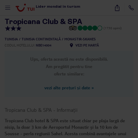
1
/
16
Lider mondial în turism
Tropicana Club & SPA
(1730 opinii)
TUNISIA
TUNISIA CONTINENTALĂ
MONASTIR-SKANES
CODUL HOTELULUI
NBE14004
VEZI PE HARTĂ
Ups, oferta această nu este disponibilă.
Am pregătit pentru tine
oferte similare:
vezi alte prețuri și date
»
Tropicana Club & SPA
-
Informații
Tropicana Club hotel & SPA este situat chiar pe plaja largă de
nisip, la doar 3 km de Aeroportul Monastir și la 10 km de
Sousse - perla regiunii Sahel. Acesta combină avantajele unui