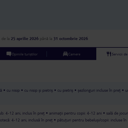
a
de la
25 aprilie 2026
până la
31 octombrie 2026
Opiniile turiștilor
Camere
Servicii d
tă
cu nisip
cu nisip și pietriș
cu pietriș
șezlonguri incluse în preț
u
ub: 4-12 ani, inclus în preț
animații pentru copii: 4-12 ani
sală de jocur
otecă: 4-12 ani, inclusă în preț
pătuțuri pentru bebeluși/copii: incluse în 