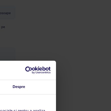
rosoape
i pe
Despre
 sociale și pentru a analiza