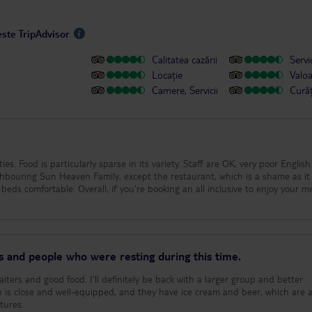
este TripAdvisor
Calitatea cazării
Servic
Locație
Valo
Camere, Servicii
Cură
ties. Food is particularly sparse in its variety. Staff are OK, very poor English
ighbouring Sun Heaven Family, except the restaurant, which is a shame as it
beds comfortable. Overall, if you're booking an all inclusive to enjoy your me
s and people who were resting during this time.
iters and good food. I'll definitely be back with a larger group and better
h is close and well-equipped, and they have ice cream and beer, which are 
tures.