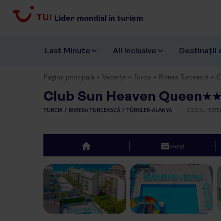
Lider mondial în turism
Last Minute
All Inclusive
Destinații 
Pagina principală
Vacanțe
Turcia
Riviera Turcească
C
Club Sun Heaven Queen
TURCIA
RIVIERA TURCEASCĂ
TÜRKLER-ALANYA
CODUL HOTE
Hotel
top
Previous slide