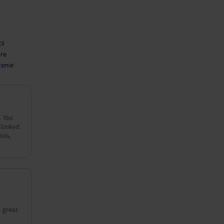
ii
are
țenie
. You
 looked
als,
a great