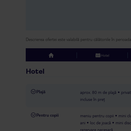
Descrierea ofertei este valabilă pentru călătoriile în perioad
Hotel
top
Hotel
Plajă
aprox. 80 m de plajă
priva
incluse în preț
Pentru copii
meniu pentru copii
mini cl
ani
loc de joacă
mini disc
rezervare necesară