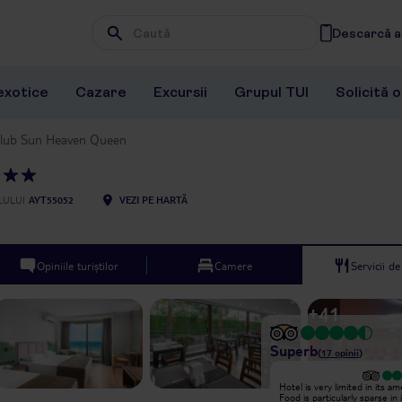
Descarcă ap
Wpisz frazę, której szukasz
exotice
Cazare
Excursii
Grupul TUI
Solicită 
lub Sun Heaven Queen
LULUI
AYT55052
VEZI PE HARTĂ
Opiniile turiștilor
Camere
Servicii d
+
41
Superb
(
17
opinii
)
Excepțional
Hotel is very limited in its am
Came with a friend in June, we really
Food is particularly sparse in 
liked the hotel. The animation team