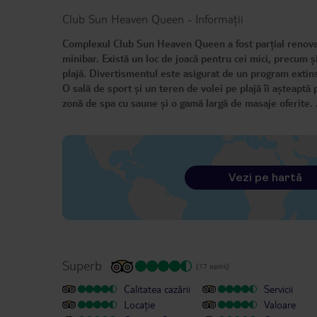
Club Sun Heaven Queen
-
Informații
Complexul Club Sun Heaven Queen a fost parțial renovat
minibar. Există un loc de joacă pentru cei mici, precum și
plajă. Divertismentul este asigurat de un program extins 
O sală de sport și un teren de volei pe plajă îi așteaptă p
zonă de spa cu saune și o gamă largă de masaje oferite. 
Vezi pe hartă
Superb
(17 opinii)
Calitatea cazării
Servicii
Locație
Valoare