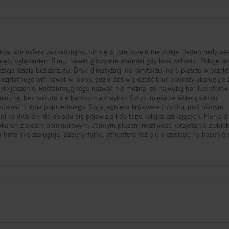
lanya, atmosfera beznadziejna, nic się w tym hotelu nie dzieje. Jeden mały ba
ajęty oglądaniem filmu, nawet głowy nie podnosi gdy ktoś wchodzi. Pokoje ła
acja działa bez zarzutu. Brak klimatyzacji na korytarzu, na 6 piętrze w oczek
zpłatnego wifi nawet w lobby, gdzie dziś większość biur podróży obsługuje 
bylo jedzenie. Restauracją tego nazwać nie można, co najwyżej bar lub stołó
maczne, bez zarzutu ale bardzo mały wybór. Sztuki mięsa że świecą szukać.
ostałości z dnia poprzedniego. Szyja jagnięca królowała trzy dni, pod różnymi
edni co dwa dni do obiadu się pojawiają i do tego kolejka czekających. Menu d
o makaron z sosem pomidorowym. Jednym plusem możliwość korzystania z obie
 hotel nie zasługuje. Baseny fajne, atmosfera też ale o czystość na basenie 
sprzątane przez cały dzień. Ten obiekt zasługuje na min 3 gwiazdki i to kiepski