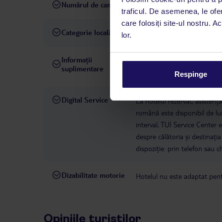
Numărul de camere
100
traficul. De asemenea, le ofer
care folosiți site-ul nostru. A
Categorie locală
4 stele
lor.
Informații
ultima renovare parțială în 
suplimentare
hotelului Club Sun Heaven, c
Respinge
Digital Service
La hotelul rezervat, asistenț
română este disponibil de lun
interval, TUI Service Center 
despre călătoria și destinați
dispoziție: prin telefon sau ch
Dizabilitate motorie
Hotelul nu este adaptat pentr
Opiniile turiștilor