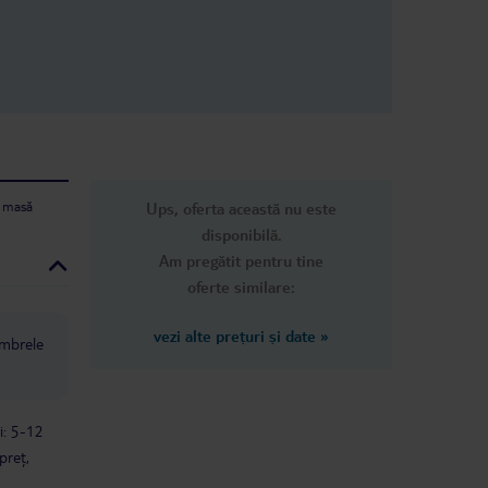
pomidorowym. Jednym plusem
możliwość korzystania z obiektu obok,
choć na 5 gwiazdek też ten hotel nie
zasługuje. Baseny fajne, atmosfera
też ale o czystość na basenie zbytnio
nikt nie dba. Kubki i śmieci nie
sprzątane przez cały dzień. Ten obiekt
zasługuje na min 3 gwiazdki i to
kiepskie. Więcej nie wrócę w to
miejsce
e masă
Ups, oferta această nu este
disponibilă.
Am pregătit pentru tine
oferte similare:
vezi alte prețuri și date
»
mbrele
i: 5-12
preț,