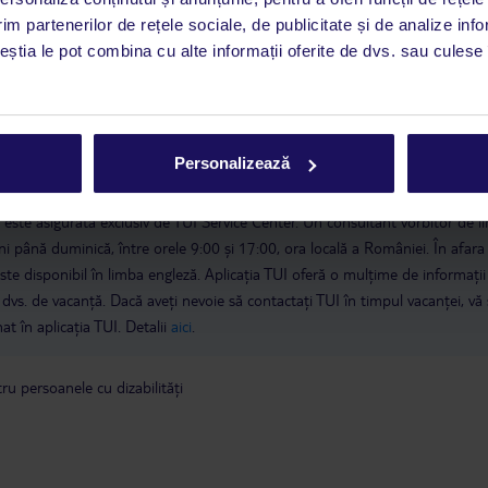
im partenerilor de rețele sociale, de publicitate și de analize info
ceștia le pot combina cu alte informații oferite de dvs. sau culese î
2025
oaspeții hotelului Club Sun Heaven Queen pot folosi toate facilitățil
u excepția restaurantului.
Personalizează
a este asigurată exclusiv de TUI Service Center. Un consultant vorbitor de 
i până duminică, între orele 9:00 și 17:00, ora locală a României. În afara
este disponibil în limba engleză. Aplicația TUI oferă o mulțime de informații 
a dvs. de vacanță. Dacă aveți nevoie să contactați TUI în timpul vacanței, vă
at în aplicația TUI. Detalii
aici
.
u persoanele cu dizabilități