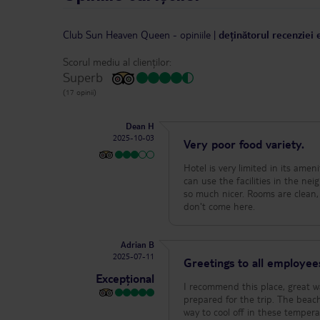
Club Sun Heaven Queen
-
opiniile
|
deținătorul recenziei 
Scorul mediu al clienților:
Superb
(17 opinii)
Dean H
2025-10-03
Very poor food variety.
Hotel is very limited in its ameni
can use the facilities in the ne
so much nicer. Rooms are clean, 
don't come here.
Adrian B
2025-07-11
Greetings to all employee
Excepțional
I recommend this place, great wa
prepared for the trip. The beac
way to cool off in these tempera