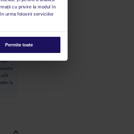
rmații cu privire la modul în
n urma folosirii serviciilor
e
Permite toate
limbă
 acestui
utile
 stăm la