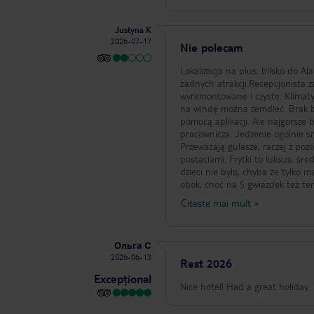
Justyna K
2026-07-17
Nie polecam
Lokalizacja na plus, blisko do A
żadnych atrakcji.Recepcjonista z
wyremontowane i czyste. Klimatyz
na windę można zemdleć. Brak be
pomocą aplikacji. Ale najgorsze 
pracownicza. Jedzenie ogólnie s
Przeważają gulasze, raczej z poz
postaciami. Frytki to luksus, śr
dzieci nie było, chyba że tylk
obok, choć na 5 gwiazdek też ten
nikt nie dba. Kubki i śmieci nie 
Citește mai mult
»
Więcej nie wrócę w to miejsce
Ольга С
2026-06-13
Rest 2026
Excepțional
Nice hotel! Had a great holiday.