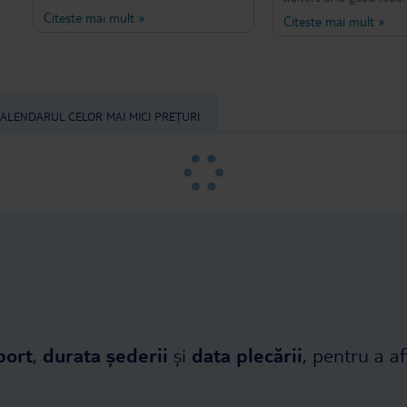
variety. Staff are OK, very poor
be back with a larger 
Citește mai mult
»
Citește mai mult
»
English. You can use the facilities in
better prepared for the
the neighbouring Sun Heaven
beach is close and wel
Family, except the restaurant, which
and they have ice cre
is a shame as it looked so much
which are a great way t
nicer. Rooms are clean, beds
these temperatures.
comfortable. Overall, if you're
ALENDARUL CELOR MAI MICI PREȚURI
booking an all inclusive to enjoy your
meals, don't come here.
port
,
durata șederii
și
data plecării
, pentru a af