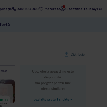
licația
0318 103 000
Preferate
Autentifică-te în myTUI
ofertă
Distribuie
e masă
Ups, oferta această nu este
1
/
47
disponibilă.
Next slide
Am pregătit pentru tine
oferte similare:
vezi alte prețuri și date
»
Excepțional
enities.
Lokalizacja na plus, blisko do Alanya,
I recommend this place, great
its
atmosfera beznadziejna, nic się w
waiters and good food. I'll definitely