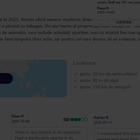
variety. Staff are OK, very po
is great! Anar is very fun, I advise
English. You can use the facili
buying disco tours from him 🙃
Dean H
Dreamer61844746152
the neighbouring Sun Heave
2025-10-03
2026-06-13
Family, except the restaurant
is a shame as it looked so m
 în 2025. Acesta oferă camere moderne dotate cu seif, aer condiționa
nicer. Rooms are clean, beds
comfortable. Overall, if you're
 o piscină cu tobogan. Un atu imens al proprietății este locația sa - ch
booking an all inclusive to en
de animație, care include activități sportive, seri cu muzică live sau s
meals, don't come here.
e fanii timpului liber activ, iar pentru cei care doresc să se relaxeze, 
.
Localizare:
aprox. 20 km de centru Alanyi
aprox. 80 m de plajă
aprox. 110 km de aeroport
Dean H
Adrian B
2025-10-03
2025-07-11
Hotel is very limited in its amenities.
I recommend this place
Food is particularly sparse in its
waiters and good food. I