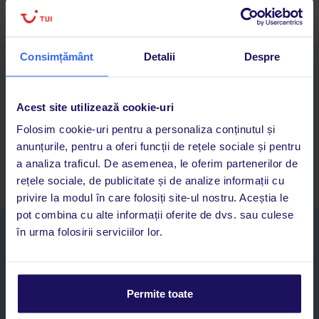
Consimțământ
Detalii
Despre
Descarcă acum aplicația TUI
Cauți rapid vacanțe și hoteluri din toată lumea
Adaugi la favorite vacanțele care îți plac și revii oricând la ele
Acest site utilizează cookie-uri
Acces la rezervările curente pentru vacanțe și hoteluri, într-o
Folosim cookie-uri pentru a personaliza conținutul și
singură aplicație
anunțurile, pentru a oferi funcții de rețele sociale și pentru
Asistență 24/7 prin chat, pe toată durata vacanței
a analiza traficul. De asemenea, le oferim partenerilor de
rețele sociale, de publicitate și de analize informații cu
privire la modul în care folosiți site-ul nostru. Aceștia le
pot combina cu alte informații oferite de dvs. sau culese
în urma folosirii serviciilor lor.
Abonați-vă la newsletter
NUME SI PRENUME*
Permite toate
E-MAIL*