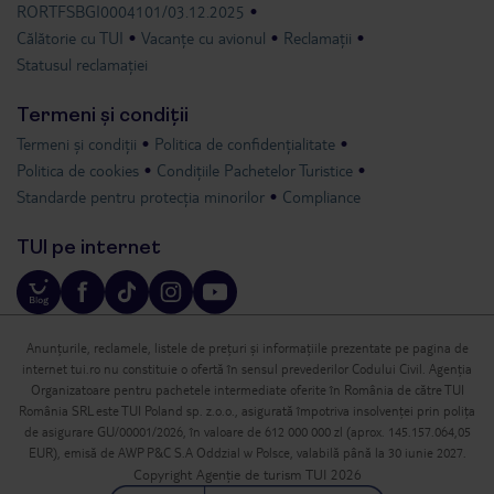
RORTFSBGI0004101/03.12.2025
Călătorie cu TUI
Vacanțe cu avionul
Reclamații
Statusul reclamației
Termeni și condiții
Termeni și condiții
Politica de confidențialitate
Politica de cookies
Condițiile Pachetelor Turistice
Standarde pentru protecția minorilor
Compliance
TUI pe internet
Anunțurile, reclamele, listele de prețuri și informațiile prezentate pe pagina de
internet tui.ro nu constituie o ofertă în sensul prevederilor Codului Civil. Agenția
Organizatoare pentru pachetele intermediate oferite în România de către TUI
România SRL este TUI Poland sp. z.o.o., asigurată împotriva insolvenței prin polița
de asigurare GU/00001/2026, în valoare de 612 000 000 zl (aprox. 145.157.064,05
EUR), emisă de AWP P&C S.A Oddzial w Polsce, valabilă până la 30 iunie 2027.
Copyright Agenție de turism TUI 2026