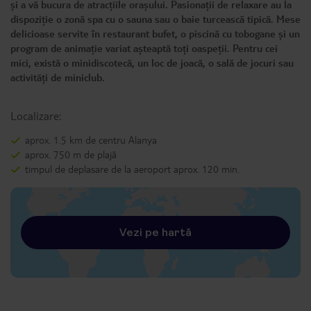
și a vă bucura de atracțiile orașului. Pasionații de relaxare au la
dispoziție o zonă spa cu o sauna sau o baie turcească tipică. Mese
delicioase servite în restaurant bufet, o piscină cu tobogane și un
program de animație variat așteaptă toți oaspeții. Pentru cei
mici, există o minidiscotecă, un loc de joacă, o sală de jocuri sau
activități de miniclub.
Localizare:
aprox. 1.5 km de centru Alanya
aprox. 750 m de plajă
timpul de deplasare de la aeroport aprox. 120 min.
Vezi pe hartă