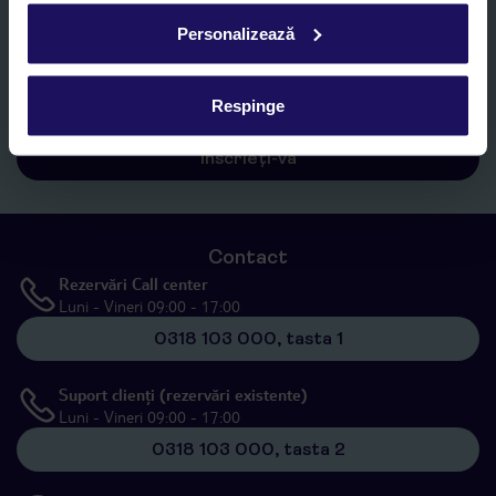
Personalizează
Sunt de acord cu prelucrarea datelor mele personale de către TUI
Romania SRL în scopuri de marketing, în cadrul și în scopul
specificat în
„Informații privind prelucrarea datelor cu caracter
personal”
, prin mijloace electronice de comunicare (e-mail),
Respinge
inclusiv utilizarea așa-numitelor sisteme de apelare automată.
Înscrieți-vă
Contact
Rezervări Call center
Luni - Vineri 09:00 - 17:00
0318 103 000, tasta 1
Suport clienți (rezervări existente)
Luni - Vineri 09:00 - 17:00
0318 103 000, tasta 2