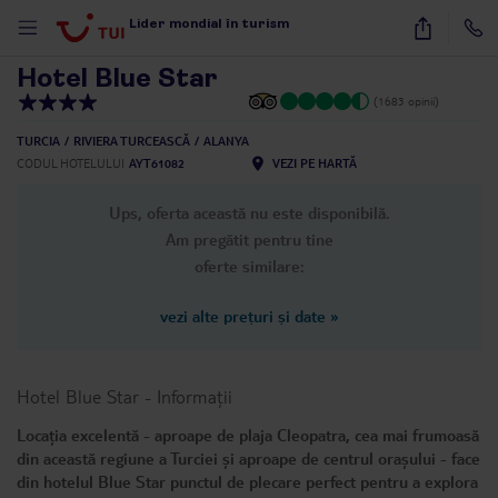
1
/
55
Lider mondial în turism
Hotel Blue Star
(1683 opinii)
TURCIA
RIVIERA TURCEASCĂ
ALANYA
CODUL HOTELULUI
AYT61082
VEZI PE HARTĂ
Ups, oferta această nu este disponibilă.
Am pregătit pentru tine
oferte similare:
vezi alte prețuri și date
»
Hotel Blue Star
-
Informații
Locația excelentă - aproape de plaja Cleopatra, cea mai frumoasă
din această regiune a Turciei și aproape de centrul orașului - face
din hotelul Blue Star punctul de plecare perfect pentru a explora