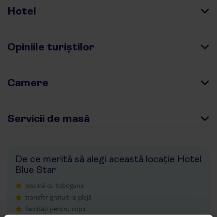
Hotel
Opiniile turiștilor
Camere
Servicii de masă
De ce merită să alegi această locație Hotel
Blue Star
piscină cu tobogane
transfer gratuit la plajă
facilități pentru copii