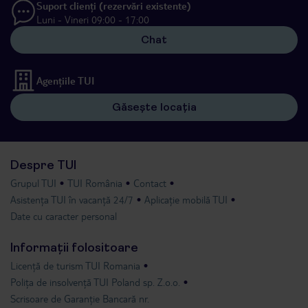
Suport clienți (rezervări existente)
Luni - Vineri 09:00 - 17:00
Chat
Agențiile TUI
Găsește locația
Despre TUI
Grupul TUI
TUI România
Contact
Asistența TUI în vacanță 24/7
Aplicație mobilă TUI
Date cu caracter personal
Informații folositoare
Licență de turism TUI Romania
Polița de insolvență TUI Poland sp. Z.o.o.
Scrisoare de Garanție Bancară nr.