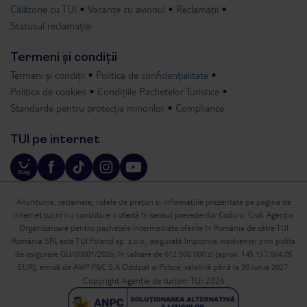
Călătorie cu TUI
Vacanțe cu avionul
Reclamații
Statusul reclamației
Termeni și condiții
Termeni și condiții
Politica de confidențialitate
Politica de cookies
Condițiile Pachetelor Turistice
Standarde pentru protecția minorilor
Compliance
TUI pe internet
Anunțurile, reclamele, listele de prețuri și informațiile prezentate pe pagina de
internet tui.ro nu constituie o ofertă în sensul prevederilor Codului Civil. Agenția
Organizatoare pentru pachetele intermediate oferite în România de către TUI
România SRL este TUI Poland sp. z.o.o., asigurată împotriva insolvenței prin polița
de asigurare GU/00001/2026, în valoare de 612 000 000 zl (aprox. 145.157.064,05
EUR), emisă de AWP P&C S.A Oddzial w Polsce, valabilă până la 30 iunie 2027.
Copyright Agenție de turism TUI 2026