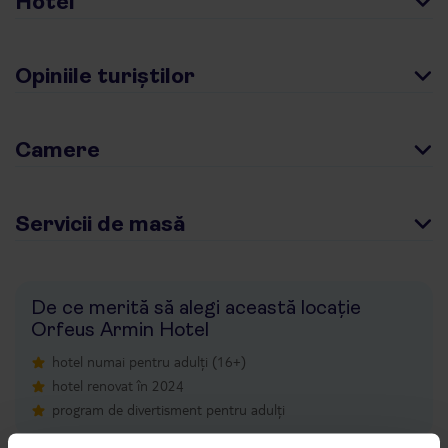
Hotel
Opiniile turiștilor
Camere
Servicii de masă
De ce merită să alegi această locație
Orfeus Armin Hotel
hotel numai pentru adulți (16+)
hotel renovat în 2024
program de divertisment pentru adulți