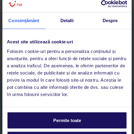
Consimțământ
Detalii
Despre
Descarcă acum aplicația TUI
Cauți rapid vacanțe și hoteluri din toată lumea
Adaugi la favorite vacanțele care îți plac și revii oricând la ele
Acest site utilizează cookie-uri
Acces la rezervările curente pentru vacanțe și hoteluri, într-o
Folosim cookie-uri pentru a personaliza conținutul și
singură aplicație
anunțurile, pentru a oferi funcții de rețele sociale și pentru
Asistență 24/7 prin chat, pe toată durata vacanței
a analiza traficul. De asemenea, le oferim partenerilor de
rețele sociale, de publicitate și de analize informații cu
privire la modul în care folosiți site-ul nostru. Aceștia le
pot combina cu alte informații oferite de dvs. sau culese
Abonați-vă la newsletter
în urma folosirii serviciilor lor.
NUME SI PRENUME*
E-MAIL*
Permite toate