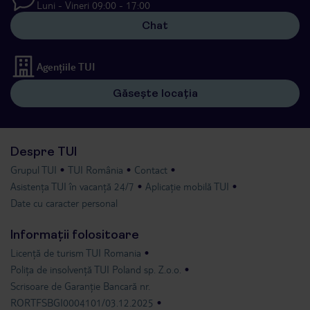
Luni - Vineri 09:00 - 17:00
Chat
Agențiile TUI
Găsește locația
Despre TUI
Grupul TUI
TUI România
Contact
Asistența TUI în vacanță 24/7
Aplicație mobilă TUI
Date cu caracter personal
Informații folositoare
Licență de turism TUI Romania
Polița de insolvență TUI Poland sp. Z.o.o.
Scrisoare de Garanție Bancară nr.
RORTFSBGI0004101/03.12.2025