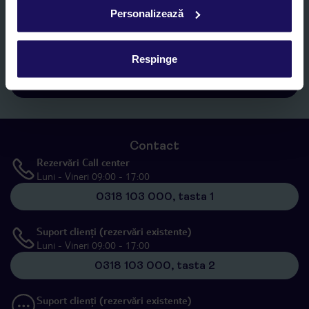
Sunt de acord cu prelucrarea datelor mele personale de către TUI
Personalizează
Romania SRL în scopuri de marketing, în cadrul și în scopul
specificat în
„Informații privind prelucrarea datelor cu caracter
personal”
, prin mijloace electronice de comunicare (e-mail),
Respinge
inclusiv utilizarea așa-numitelor sisteme de apelare automată.
Înscrieți-vă
Contact
Rezervări Call center
Luni - Vineri 09:00 - 17:00
0318 103 000, tasta 1
Suport clienți (rezervări existente)
Luni - Vineri 09:00 - 17:00
0318 103 000, tasta 2
Suport clienți (rezervări existente)