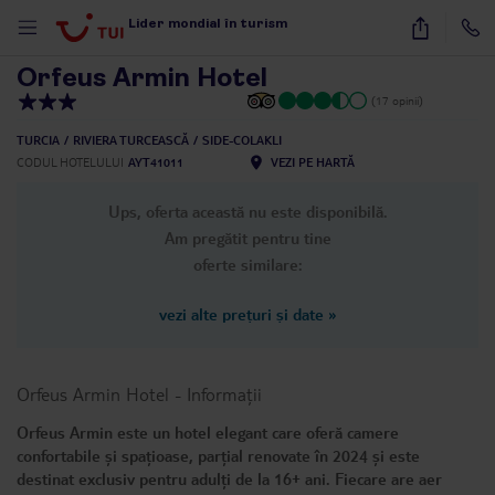
1
/
17
Lider mondial în turism
Orfeus Armin Hotel
(17 opinii)
TURCIA
RIVIERA TURCEASCĂ
SIDE-COLAKLI
CODUL HOTELULUI
AYT41011
VEZI PE HARTĂ
Ups, oferta această nu este disponibilă.
Am pregătit pentru tine
oferte similare:
vezi alte prețuri și date
»
Orfeus Armin Hotel
-
Informații
Orfeus Armin este un hotel elegant care oferă camere
confortabile și spațioase, parțial renovate în 2024 și este
destinat exclusiv pentru adulți de la 16+ ani. Fiecare are aer