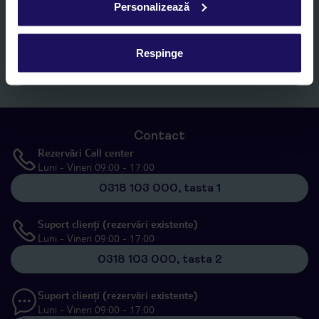
Personalizează
Romania SRL în scopuri de marketing, în cadrul și în scopul
specificat în
„Informații privind prelucrarea datelor cu caracter
personal”
, prin mijloace electronice de comunicare (e-mail),
inclusiv utilizarea așa-numitelor sisteme de apelare automată.
Respinge
Înscrieți-vă
Contact
Rezervări Call center
Luni - Vineri 09:00 - 17:00
0318 103 000, tasta 1
Suport clienți (rezervări existente)
Luni - Vineri 09:00 - 17:00
0318 103 000, tasta 2
Suport clienți (rezervări existente)
Luni - Vineri 09:00 - 17:00