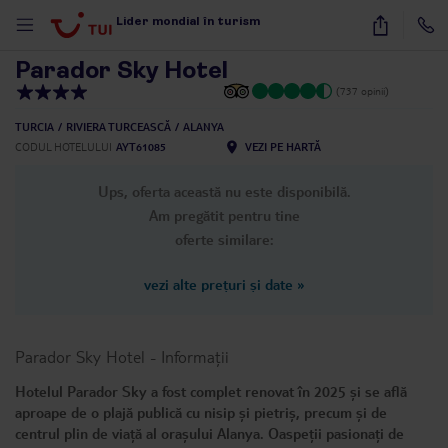
1
/
31
Lider mondial în turism
Parador Sky Hotel
(737 opinii)
TURCIA
RIVIERA TURCEASCĂ
ALANYA
CODUL HOTELULUI
AYT61085
VEZI PE HARTĂ
Ups, oferta această nu este disponibilă.
Am pregătit pentru tine
oferte similare:
vezi alte prețuri și date
»
Parador Sky Hotel
-
Informații
Hotelul Parador Sky a fost complet renovat în 2025 și se află
aproape de o plajă publică cu nisip și pietriș, precum și de
centrul plin de viață al orașului Alanya. Oaspeții pasionați de