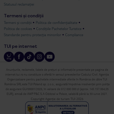
Statusul reclamației
Termeni și condiții
Termeni și condiții
Politica de confidențialitate
Politica de cookies
Condițiile Pachetelor Turistice
Standarde pentru protecția minorilor
Compliance
TUI pe internet
Anunțurile, reclamele, listele de prețuri și informațiile prezentate pe pagina de
internet tui.ro nu constituie o ofertă în sensul prevederilor Codului Civil. Agenția
Organizatoare pentru pachetele intermediate oferite în România de către TUI
România SRL este TUI Poland sp. z.o.o., asigurată împotriva insolvenței prin polița
de asigurare GU/00001/2026, în valoare de 612 000 000 zl (aprox. 145.157.064,05
EUR), emisă de AWP P&C S.A Oddzial w Polsce, valabilă până la 30 iunie 2027.
Copyright Agenție de turism TUI 2026