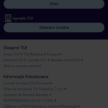
Chat
Agențiile TUI
Găsește locația
Despre TUI
Grupul TUI
TUI România
Contact
Asistența TUI în vacanță 24/7
Aplicație mobilă TUI
Date cu caracter personal
Informații folositoare
Licență de turism TUI Romania
Polița de insolvență TUI Poland sp. Z.o.o.
Scrisoare de Garanție Bancară nr.
RORTFSBGI0004101/03.12.2025
Călătorie cu TUI
Vacanțe cu avionul
Reclamații