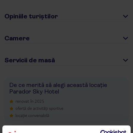
Opiniile turiștilor
Camere
Servicii de masă
De ce merită să alegi această locație
Parador Sky Hotel
renovat în 2025
ofertă de activități sportive
locație convenabilă