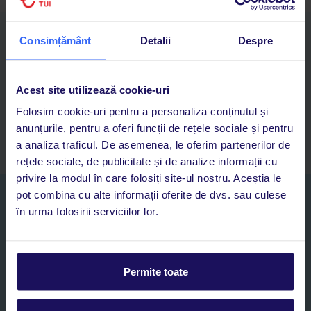
Descarcă acum aplicația TUI
Consimțământ
Detalii
Despre
Cauți rapid vacanțe și hoteluri din toată lumea
Adaugi la favorite vacanțele care îți plac și revii oricând la ele
Acces la rezervările curente pentru vacanțe și hoteluri, într-o
Acest site utilizează cookie-uri
singură aplicație
Folosim cookie-uri pentru a personaliza conținutul și
Asistență 24/7 prin chat, pe toată durata vacanței
anunțurile, pentru a oferi funcții de rețele sociale și pentru
a analiza traficul. De asemenea, le oferim partenerilor de
rețele sociale, de publicitate și de analize informații cu
privire la modul în care folosiți site-ul nostru. Aceștia le
pot combina cu alte informații oferite de dvs. sau culese
Abonați-vă la newsletter
în urma folosirii serviciilor lor.
NUME SI PRENUME*
E-MAIL*
Permite toate
Sunt de acord cu prelucrarea datelor mele personale de către TUI