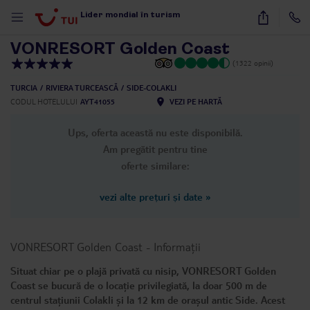
1
/
67
Lider mondial în turism
VONRESORT Golden Coast
(1322 opinii)
TURCIA
RIVIERA TURCEASCĂ
SIDE-COLAKLI
CODUL HOTELULUI
AYT41055
VEZI PE HARTĂ
Ups, oferta această nu este disponibilă.
Am pregătit pentru tine
oferte similare:
vezi alte prețuri și date
»
VONRESORT Golden Coast
-
Informații
Situat chiar pe o plajă privată cu nisip, VONRESORT Golden
Coast se bucură de o locație privilegiată, la doar 500 m de
centrul stațiunii Colakli și la 12 km de orașul antic Side. Acest