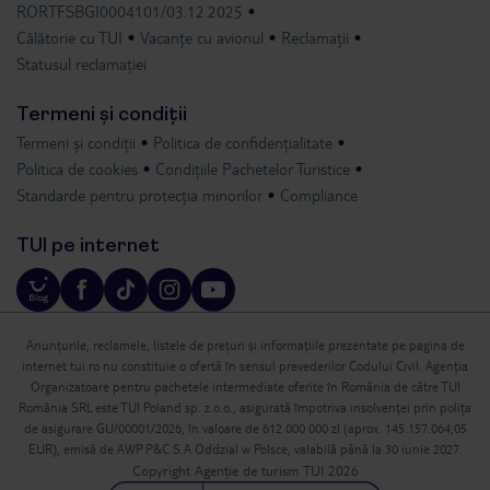
RORTFSBGI0004101/03.12.2025
Călătorie cu TUI
Vacanțe cu avionul
Reclamații
Statusul reclamației
Termeni și condiții
Termeni și condiții
Politica de confidențialitate
Politica de cookies
Condițiile Pachetelor Turistice
Standarde pentru protecția minorilor
Compliance
TUI pe internet
Anunțurile, reclamele, listele de prețuri și informațiile prezentate pe pagina de
internet tui.ro nu constituie o ofertă în sensul prevederilor Codului Civil. Agenția
Organizatoare pentru pachetele intermediate oferite în România de către TUI
România SRL este TUI Poland sp. z.o.o., asigurată împotriva insolvenței prin polița
de asigurare GU/00001/2026, în valoare de 612 000 000 zl (aprox. 145.157.064,05
EUR), emisă de AWP P&C S.A Oddzial w Polsce, valabilă până la 30 iunie 2027.
Copyright Agenție de turism TUI 2026