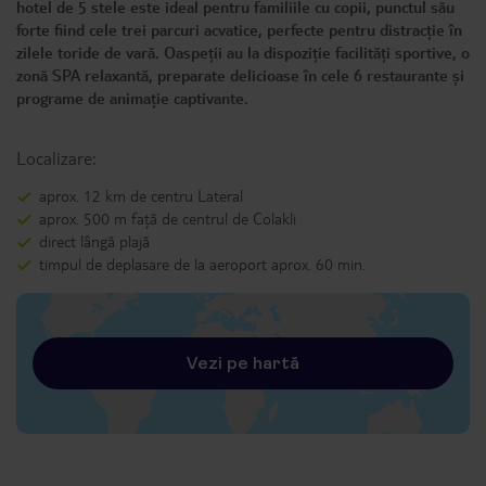
hotel de 5 stele este ideal pentru familiile cu copii, punctul său
forte fiind cele trei parcuri acvatice, perfecte pentru distracție în
zilele toride de vară. Oaspeții au la dispoziție facilități sportive, o
zonă SPA relaxantă, preparate delicioase în cele 6 restaurante și
programe de animație captivante.
Localizare:
aprox. 12 km de centru Lateral
aprox. 500 m față de centrul de Colakli
direct lângă plajă
timpul de deplasare de la aeroport aprox. 60 min.
Vezi pe hartă