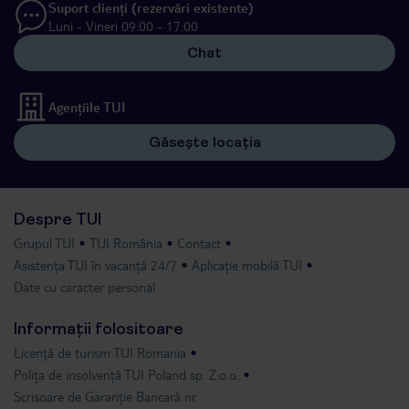
Suport clienți (rezervări existente)
Luni - Vineri 09:00 - 17:00
Chat
Agențiile TUI
Găsește locația
Despre TUI
Grupul TUI
TUI România
Contact
Asistența TUI în vacanță 24/7
Aplicație mobilă TUI
Date cu caracter personal
Informații folositoare
Licență de turism TUI Romania
Polița de insolvență TUI Poland sp. Z.o.o.
Scrisoare de Garanție Bancară nr.