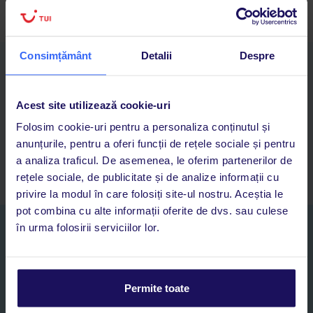
Consimțământ
Detalii
Despre
Descarcă acum aplicația TUI
Cauți rapid vacanțe și hoteluri din toată lumea
Adaugi la favorite vacanțele care îți plac și revii oricând la ele
Acest site utilizează cookie-uri
Acces la rezervările curente pentru vacanțe și hoteluri, într-o
Folosim cookie-uri pentru a personaliza conținutul și
singură aplicație
anunțurile, pentru a oferi funcții de rețele sociale și pentru
Asistență 24/7 prin chat, pe toată durata vacanței
a analiza traficul. De asemenea, le oferim partenerilor de
rețele sociale, de publicitate și de analize informații cu
privire la modul în care folosiți site-ul nostru. Aceștia le
pot combina cu alte informații oferite de dvs. sau culese
în urma folosirii serviciilor lor.
Abonați-vă la newsletter
NUME SI PRENUME*
Permite toate
E-MAIL*