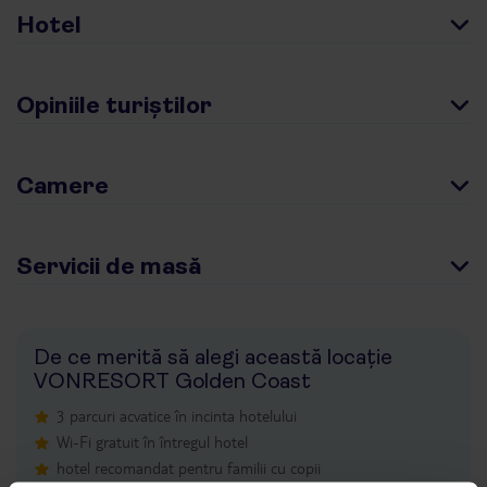
Hotel
Opiniile turiștilor
Camere
Servicii de masă
De ce merită să alegi această locație
VONRESORT Golden Coast
3 parcuri acvatice în incinta hotelului
Wi-Fi gratuit în întregul hotel
hotel recomandat pentru familii cu copii