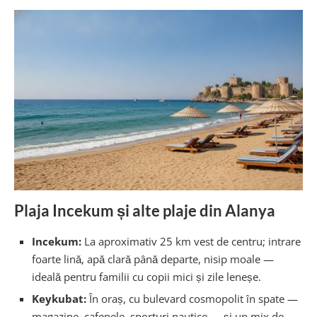
Plaja Incekum și alte plaje din Alanya
Incekum:
La aproximativ 25 km vest de centru; intrare
foarte lină, apă clară până departe, nisip moale —
ideală pentru familii cu copii mici și zile leneșe.
Keykubat:
În oraș, cu bulevard cosmopolit în spate —
magazine, cafenele, sporturi nautice — și un mix de