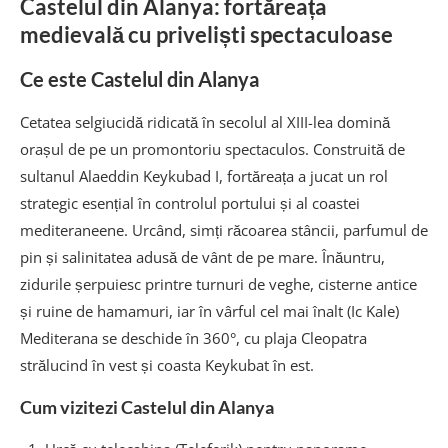
Castelul din Alanya: fortăreața
medievală cu priveliști spectaculoase
Ce este Castelul din Alanya
Cetatea selgiucidă ridicată în secolul al XIII-lea domină
orașul de pe un promontoriu spectaculos. Construită de
sultanul Alaeddin Keykubad I, fortăreața a jucat un rol
strategic esențial în controlul portului și al coastei
mediteraneene. Urcând, simți răcoarea stâncii, parfumul de
pin și salinitatea adusă de vânt de pe mare. Înăuntru,
zidurile șerpuiesc printre turnuri de veghe, cisterne antice
și ruine de hamamuri, iar în vârful cel mai înalt (Ic Kale)
Mediterana se deschide în 360°, cu plaja Cleopatra
strălucind în vest și coasta Keykubat în est.
Cum vizitezi Castelul din Alanya