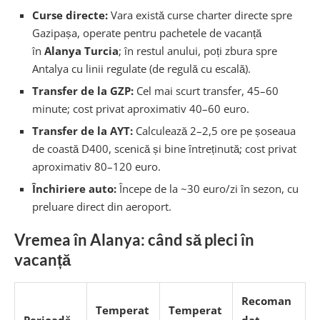
Curse directe:
Vara există curse charter directe spre
Gazipașa, operate pentru pachetele de vacanță
în
Alanya Turcia
; în restul anului, poți zbura spre
Antalya cu linii regulate (de regulă cu escală).
Transfer de la GZP:
Cel mai scurt transfer, 45–60
minute; cost privat aproximativ 40–60 euro.
Transfer de la AYT:
Calculează 2–2,5 ore pe șoseaua
de coastă D400, scenică și bine întreținută; cost privat
aproximativ 80–120 euro.
Închiriere auto:
Începe de la ~30 euro/zi în sezon, cu
preluare direct din aeroport.
Vremea în Alanya: când să pleci în
vacanță
Recoman
Temperat
Temperat
Perioadă
dat