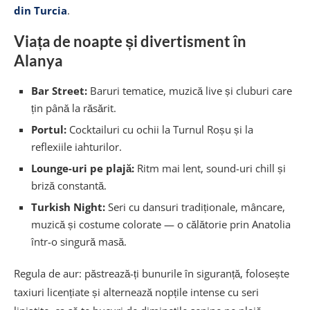
din Turcia
.
Viața de noapte și divertisment în
Alanya
Bar Street:
Baruri tematice, muzică live și cluburi care
țin până la răsărit.
Portul:
Cocktailuri cu ochii la Turnul Roșu și la
reflexiile iahturilor.
Lounge-uri pe plajă:
Ritm mai lent, sound-uri chill și
briză constantă.
Turkish Night:
Seri cu dansuri tradiționale, mâncare,
muzică și costume colorate — o călătorie prin Anatolia
într-o singură masă.
Regula de aur: păstrează-ți bunurile în siguranță, folosește
taxiuri licențiate și alternează nopțile intense cu seri