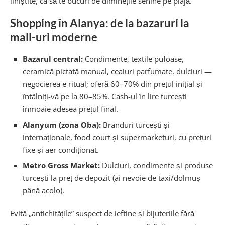
liniștite, ca să te bucuri de diminețile senine pe plajă.
Shopping în Alanya: de la bazaruri la
mall-uri moderne
Bazarul central:
Condimente, textile pufoase,
ceramică pictată manual, ceaiuri parfumate, dulciuri —
negocierea e ritual; oferă 60–70% din prețul inițial și
întâlniți-vă pe la 80–85%. Cash-ul în lire turcești
înmoaie adesea prețul final.
Alanyum (zona Oba):
Branduri turcești și
internaționale, food court și supermarketuri, cu prețuri
fixe și aer condiționat.
Metro Gross Market:
Dulciuri, condimente și produse
turcești la preț de depozit (ai nevoie de taxi/dolmuș
până acolo).
Evită „antichitățile” suspect de ieftine și bijuteriile fără