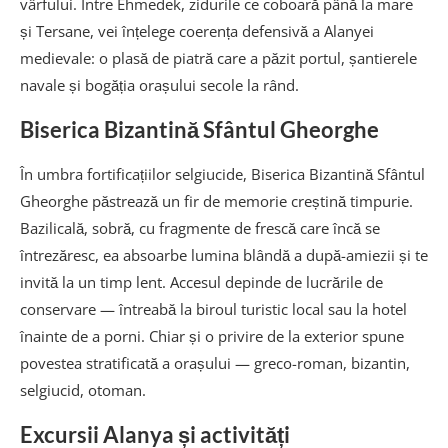
vârfului. Între Ehmedek, zidurile ce coboară până la mare
și Tersane, vei înțelege coerența defensivă a Alanyei
medievale: o plasă de piatră care a păzit portul, șantierele
navale și bogăția orașului secole la rând.
Biserica Bizantină Sfântul Gheorghe
În umbra fortificațiilor selgiucide, Biserica Bizantină Sfântul
Gheorghe păstrează un fir de memorie creștină timpurie.
Bazilicală, sobră, cu fragmente de frescă care încă se
întrezăresc, ea absoarbe lumina blândă a după-amiezii și te
invită la un timp lent. Accesul depinde de lucrările de
conservare — întreabă la biroul turistic local sau la hotel
înainte de a porni. Chiar și o privire de la exterior spune
povestea stratificată a orașului — greco-roman, bizantin,
selgiucid, otoman.
Excursii Alanya și activități