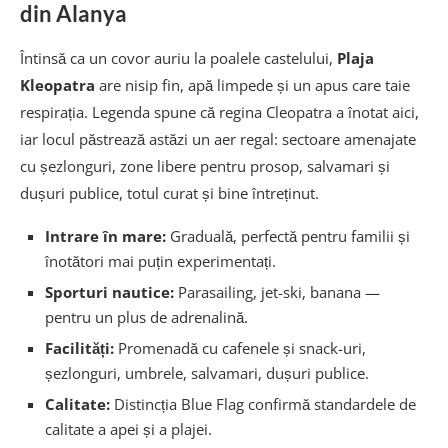
din Alanya
Întinsă ca un covor auriu la poalele castelului,
Plaja
Kleopatra
are nisip fin, apă limpede și un apus care taie
respirația. Legenda spune că regina Cleopatra a înotat aici,
iar locul păstrează astăzi un aer regal: sectoare amenajate
cu șezlonguri, zone libere pentru prosop, salvamari și
dușuri publice, totul curat și bine întreținut.
Intrare în mare:
Graduală, perfectă pentru familii și
înotători mai puțin experimentați.
Sporturi nautice:
Parasailing, jet-ski, banana —
pentru un plus de adrenalină.
Facilități:
Promenadă cu cafenele și snack-uri,
șezlonguri, umbrele, salvamari, dușuri publice.
Calitate:
Distincția Blue Flag confirmă standardele de
calitate a apei și a plajei.