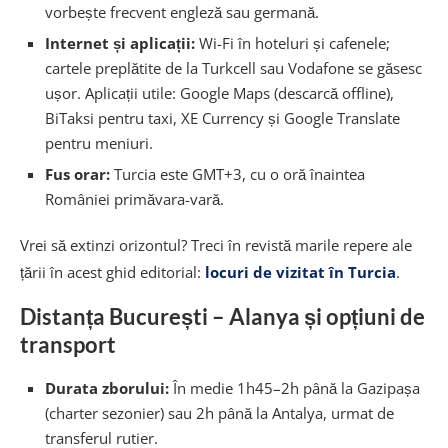
vorbește frecvent engleză sau germană.
Internet și aplicații:
Wi-Fi în hoteluri și cafenele;
cartele preplătite de la Turkcell sau Vodafone se găsesc
ușor. Aplicații utile: Google Maps (descarcă offline),
BiTaksi pentru taxi, XE Currency și Google Translate
pentru meniuri.
Fus orar:
Turcia este GMT+3, cu o oră înaintea
României primăvara-vară.
Vrei să extinzi orizontul? Treci în revistă marile repere ale
țării în acest ghid editorial:
locuri de vizitat în Turcia
.
Distanța București – Alanya și opțiuni de
transport
Durata zborului:
În medie 1h45–2h până la Gazipașa
(charter sezonier) sau 2h până la Antalya, urmat de
transferul rutier.