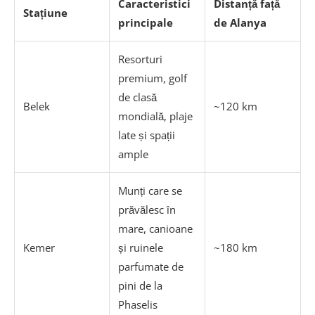
Caracteristici
Distanță față
Stațiune
principale
de Alanya
Resorturi
premium, golf
de clasă
Belek
~120 km
mondială, plaje
late și spații
ample
Munți care se
prăvălesc în
mare, canioane
Kemer
și ruinele
~180 km
parfumate de
pini de la
Phaselis