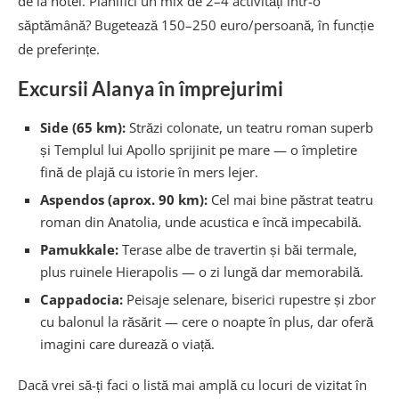
de la hotel. Planifici un mix de 2–4 activități într-o
săptămână? Bugetează 150–250 euro/persoană, în funcție
de preferințe.
Excursii Alanya în împrejurimi
Side (65 km):
Străzi colonate, un teatru roman superb
și Templul lui Apollo sprijinit pe mare — o împletire
fină de plajă cu istorie în mers lejer.
Aspendos (aprox. 90 km):
Cel mai bine păstrat teatru
roman din Anatolia, unde acustica e încă impecabilă.
Pamukkale:
Terase albe de travertin și băi termale,
plus ruinele Hierapolis — o zi lungă dar memorabilă.
Cappadocia:
Peisaje selenare, biserici rupestre și zbor
cu balonul la răsărit — cere o noapte în plus, dar oferă
imagini care durează o viață.
Dacă vrei să-ți faci o listă mai amplă cu locuri de vizitat în