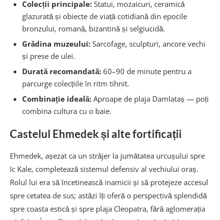
Colecții principale:
Statui, mozaicuri, ceramică
glazurată și obiecte de viață cotidiană din epocile
bronzului, romană, bizantină și selgiucidă.
Grădina muzeului:
Sarcofage, sculpturi, ancore vechi
și prese de ulei.
Durată recomandată:
60–90 de minute pentru a
parcurge colecțiile în ritm tihnit.
Combinație ideală:
Aproape de plaja Damlataș — poți
combina cultura cu o baie.
Castelul Ehmedek și alte fortificații
Ehmedek, așezat ca un străjer la jumătatea urcușului spre
Ic Kale, completează sistemul defensiv al vechiului oraș.
Rolul lui era să încetinească inamicii și să protejeze accesul
spre cetatea de sus; astăzi îți oferă o perspectivă splendidă
spre coasta estică și spre plaja Cleopatra, fără aglomerația