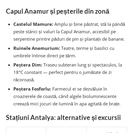
Capul Anamur și peșterile din zonă
Castelul Mamure:
Amplu și bine păstrat, stă la pândă
peste stânci și valuri la Capul Anamur, accesibil pe
serpentine printre păduri de pin și plantații de banane.
Ruinele Anemurium:
Teatre, terme și basilici cu
umbrele întinse direct pe țărm.
Peștera Dim:
Traseu subteran lung și spectaculos, la
18°C constant — perfect pentru o jumătate de zi
răcoroasă.
Peștera Fosforlu:
Farmecul ei se dezvăluie în
croazierele de coastă, când algele bioluminescente
creează mici jocuri de lumină în apa agitată de brațe.
Stațiuni Antalya: alternative și excursii