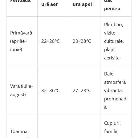
ură aer
ura apei
pentru
Plimbări,
Primăvară
vizite
(aprilie–
22–28°C
20–23°C
culturale,
iunie)
plaje
aerisite
Baie,
atmosferă
Vară (iulie–
32–36°C
27–28°C
vibrantă,
august)
promenad
ă
Cupluri,
Toamnă
familii,