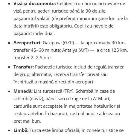
Viză și documente:
Cetățenii români nu au nevoie de
Turcia
viză pentru șederi turistice până la 90 de zile;
pașaportul valabil (de preferat minimum șase luni de la
data intrării) este obligatoriu. Copiii au nevoie de
pașaport individual.
Aeroporturi:
Gazipașa (GZP) — la aproximativ 40 km,
transfer 45–60 minute; Antalya (AYT) — la circa 125 km,
transfer 2–2,5 ore.
Transfer:
Pachetele turistice includ de regulă transfer
de grup; alternativ, rezervă transfer privat sau
închiriază o mașină direct din aeroport.
Monedă:
Lira turcească (TRY). Schimbă în case de
schimb (döviz), bănci sau retrage de la ATM-uri;
cardurile sunt acceptate în majoritatea hotelurilor și
restaurantelor. În bazaruri, cash-ul aduce adesea un
preț mai bun.
Limbă:
Turca este limba oficială; în zonele turistice se