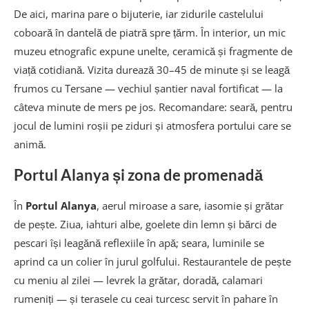
De aici, marina pare o bijuterie, iar zidurile castelului
coboară în dantelă de piatră spre țărm. În interior, un mic
muzeu etnografic expune unelte, ceramică și fragmente de
viață cotidiană. Vizita durează 30–45 de minute și se leagă
frumos cu Tersane — vechiul șantier naval fortificat — la
câteva minute de mers pe jos. Recomandare: seară, pentru
jocul de lumini roșii pe ziduri și atmosfera portului care se
animă.
Portul Alanya și zona de promenadă
În
Portul Alanya
, aerul miroase a sare, iasomie și grătar
de pește. Ziua, iahturi albe, goelete din lemn și bărci de
pescari își leagănă reflexiile în apă; seara, luminile se
aprind ca un colier în jurul golfului. Restaurantele de pește
cu meniu al zilei — levrek la grătar, doradă, calamari
rumeniți — și terasele cu ceai turcesc servit în pahare în