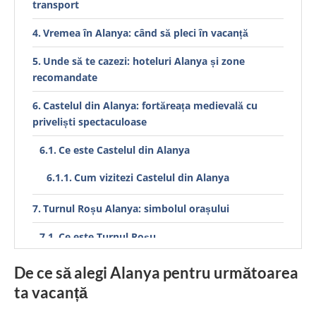
transport
Vremea în Alanya: când să pleci în vacanță
Unde să te cazezi: hoteluri Alanya și zone
recomandate
Castelul din Alanya: fortăreața medievală cu
priveliști spectaculoase
Ce este Castelul din Alanya
Cum vizitezi Castelul din Alanya
Turnul Roșu Alanya: simbolul orașului
Ce este Turnul Roșu
Portul Alanya și zona de promenadă
De ce să alegi Alanya pentru următoarea
ta vacanță
Peștera Damlatas: minunea naturală a Alanyei