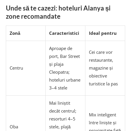
Unde să te cazezi: hoteluri Alanya și
zone recomandate
Zonă
Caracteristici
Ideal pentru
Aproape de
Cei care vor
port, Bar Street
restaurante,
și plaja
Centru
magazine și
Cleopatra;
obiective
hoteluri urbane
turistice la pas
3–4 stele
Mai liniștit
decât centrul;
Mix inteligent
resorturi 4–5
între liniște și
Oba
stele, plajă
proximitate față