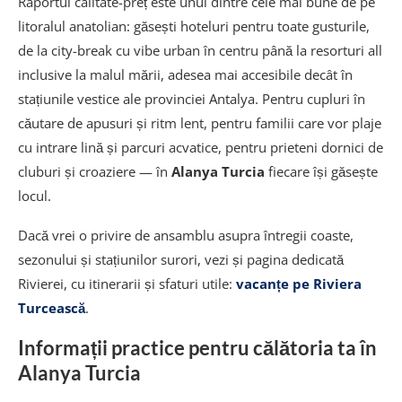
Raportul calitate-preț este unul dintre cele mai bune de pe
Viața de noapte și divertisment în Alanya
litoralul anatolian: găsești hoteluri pentru toate gusturile,
de la city-break cu vibe urban în centru până la resorturi all
Shopping în Alanya: de la bazaruri la mall-uri
inclusive la malul mării, adesea mai accesibile decât în
moderne
stațiunile vestice ale provinciei Antalya. Pentru cupluri în
Gastronomia turcească în Alanya
căutare de apusuri și ritm lent, pentru familii care vor plaje
cu intrare lină și parcuri acvatice, pentru prieteni dornici de
Sfaturi practice pentru vacanța ta în Alanya
cluburi și croaziere — în
Alanya Turcia
fiecare își găsește
Turcia
locul.
Ce să iei în bagaj
Dacă vrei o privire de ansamblu asupra întregii coaste,
Transport local
sezonului și stațiunilor surori, vezi și pagina dedicată
Siguranță și comunicare
Rivierei, cu itinerarii și sfaturi utile:
vacanțe pe Riviera
Turcească
.
Alanya pentru familii cu copii
Informații practice pentru călătoria ta în
Activități recomandate pentru copii
Alanya Turcia
Buget estimativ pentru o vacanță în Alanya