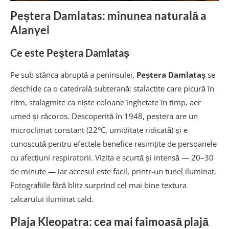
Peștera Damlatas: minunea naturală a
Alanyei
Ce este Peștera Damlataș
Pe sub stânca abruptă a peninsulei,
Peștera Damlataș
se
deschide ca o catedrală subterană: stalactite care picură în
ritm, stalagmite ca niște coloane înghețate în timp, aer
umed și răcoros. Descoperită în 1948, peștera are un
microclimat constant (22°C, umiditate ridicată) și e
cunoscută pentru efectele benefice resimțite de persoanele
cu afecțiuni respiratorii. Vizita e scurtă și intensă — 20–30
de minute — iar accesul este facil, printr-un tunel iluminat.
Fotografiile fără blitz surprind cel mai bine textura
calcarului iluminat cald.
Plaja Kleopatra: cea mai faimoasă plajă