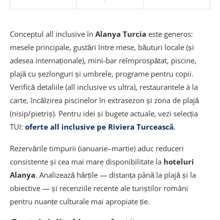
Conceptul all inclusive în
Alanya Turcia
este generos:
mesele principale, gustări între mese, băuturi locale (și
adesea internaționale), mini-bar reîmprospătat, piscine,
plajă cu șezlonguri și umbrele, programe pentru copii.
Verifică detaliile (all inclusive vs ultra), restaurantele à la
carte, încălzirea piscinelor în extrasezon și zona de plajă
(nisip/pietriș). Pentru idei și bugete actuale, vezi selecția
TUI:
oferte all inclusive pe Riviera Turcească
.
Rezervările timpurii (ianuarie–martie) aduc reduceri
consistente și cea mai mare disponibilitate la
hoteluri
Alanya
. Analizează hărțile — distanța până la plajă și la
obiective — și recenziile recente ale turiștilor români
pentru nuanțe culturale mai apropiate ție.