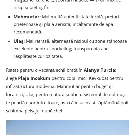
nisip și pietriș fin.
Mahmutlar:
Mai multă autenticitate locală, prețuri
prietenoase și plajă aerisită; încălțăminte de apă
recomandată.
Ulaș:
Mai retrasă, alternează nisipul cu zone stâncoase
excelente pentru snorkeling; transparența apei
răsplătește curiozitatea.
Rețeta pentru o vacanță echilibrată în
Alanya Turcia
:
alege
Plaja Incekum
pentru copii mici, Keykubat pentru
infrastructură modernă, Mahmutlar pentru buget și
localnici, Ulaș pentru natură și tihnă. Sistemul de dolmuș
te poartă ușor între toate, așa că în aceeași săptămână poți
schimba peisajul după chef.