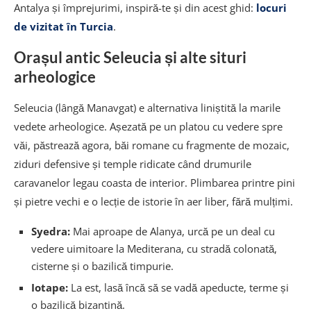
Antalya și împrejurimi, inspiră-te și din acest ghid:
locuri
de vizitat în Turcia
.
Orașul antic Seleucia și alte situri
arheologice
Seleucia (lângă Manavgat) e alternativa liniștită la marile
vedete arheologice. Așezată pe un platou cu vedere spre
văi, păstrează agora, băi romane cu fragmente de mozaic,
ziduri defensive și temple ridicate când drumurile
caravanelor legau coasta de interior. Plimbarea printre pini
și pietre vechi e o lecție de istorie în aer liber, fără mulțimi.
Syedra:
Mai aproape de Alanya, urcă pe un deal cu
vedere uimitoare la Mediterana, cu stradă colonată,
cisterne și o bazilică timpurie.
Iotape:
La est, lasă încă să se vadă apeducte, terme și
o bazilică bizantină.