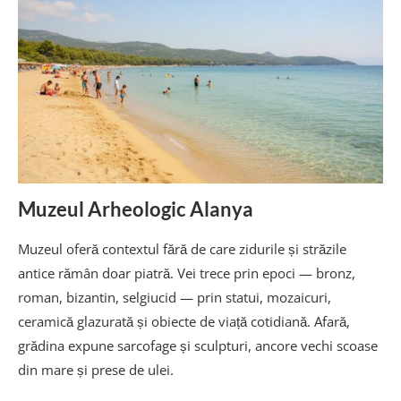
Muzeul Arheologic Alanya
Muzeul oferă contextul fără de care zidurile și străzile
antice rămân doar piatră. Vei trece prin epoci — bronz,
roman, bizantin, selgiucid — prin statui, mozaicuri,
ceramică glazurată și obiecte de viață cotidiană. Afară,
grădina expune sarcofage și sculpturi, ancore vechi scoase
din mare și prese de ulei.