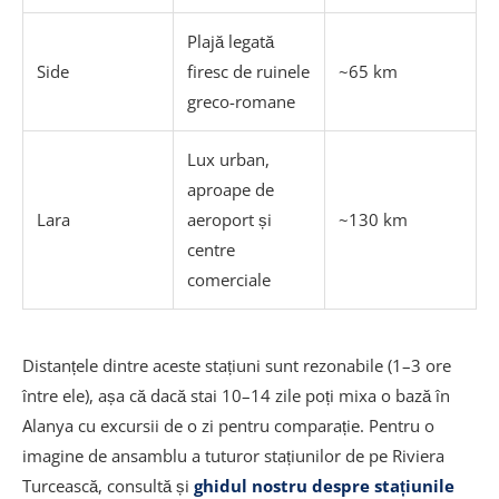
Plajă legată
Side
firesc de ruinele
~65 km
greco-romane
Lux urban,
aproape de
Lara
aeroport și
~130 km
centre
comerciale
Distanțele dintre aceste stațiuni sunt rezonabile (1–3 ore
între ele), așa că dacă stai 10–14 zile poți mixa o bază în
Alanya cu excursii de o zi pentru comparație. Pentru o
imagine de ansamblu a tuturor stațiunilor de pe Riviera
Turcească, consultă și
ghidul nostru despre stațiunile