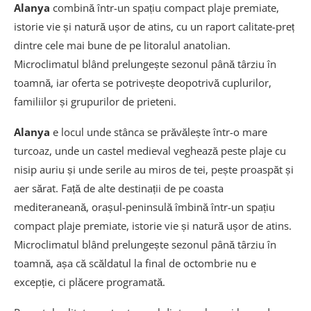
Ce este Peștera Damlataș
Alanya
combină într-un spațiu compact plaje premiate,
istorie vie și natură ușor de atins, cu un raport calitate-preț
Plaja Kleopatra: cea mai faimoasă plajă din
dintre cele mai bune de pe litoralul anatolian.
Alanya
Microclimatul blând prelungește sezonul până târziu în
Plaja Incekum și alte plaje din Alanya
toamnă, iar oferta se potrivește deopotrivă cuplurilor,
familiilor și grupurilor de prieteni.
Muzeul Arheologic Alanya
Alanya
e locul unde stânca se prăvălește într-o mare
Castelul Ehmedek și alte fortificații
turcoaz, unde un castel medieval veghează peste plaje cu
Biserica Bizantină Sfântul Gheorghe
nisip auriu și unde serile au miros de tei, pește proaspăt și
aer sărat. Față de alte destinații de pe coasta
Excursii Alanya și activități recomandate
mediteraneană, orașul-peninsulă îmbină într-un spațiu
Excursii Alanya în împrejurimi
compact plaje premiate, istorie vie și natură ușor de atins.
Microclimatul blând prelungește sezonul până târziu în
Orașul antic Seleucia și alte situri arheologice
toamnă, așa că scăldatul la final de octombrie nu e
Capul Anamur și peșterile din zonă
excepție, ci plăcere programată.
Stațiuni Antalya: alternative și excursii