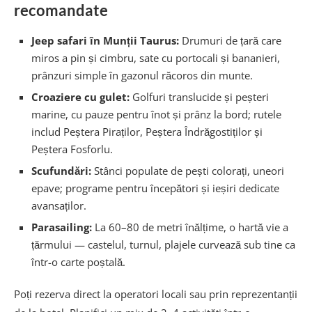
recomandate
Jeep safari în Munții Taurus:
Drumuri de țară care
miros a pin și cimbru, sate cu portocali și bananieri,
prânzuri simple în gazonul răcoros din munte.
Croaziere cu gulet:
Golfuri translucide și peșteri
marine, cu pauze pentru înot și prânz la bord; rutele
includ Peștera Piraților, Peștera Îndrăgostiților și
Peștera Fosforlu.
Scufundări:
Stânci populate de pești colorați, uneori
epave; programe pentru începători și ieșiri dedicate
avansaților.
Parasailing:
La 60–80 de metri înălțime, o hartă vie a
țărmului — castelul, turnul, plajele curvează sub tine ca
într-o carte poștală.
Poți rezerva direct la operatori locali sau prin reprezentanții