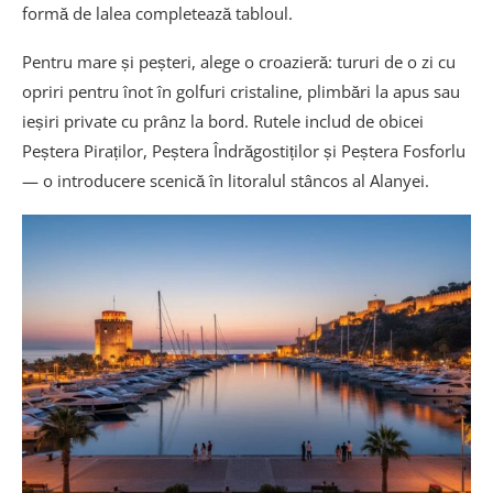
formă de lalea completează tabloul.
Pentru mare și peșteri, alege o croazieră: tururi de o zi cu
opriri pentru înot în golfuri cristaline, plimbări la apus sau
ieșiri private cu prânz la bord. Rutele includ de obicei
Peștera Piraților, Peștera Îndrăgostiților și Peștera Fosforlu
— o introducere scenică în litoralul stâncos al Alanyei.