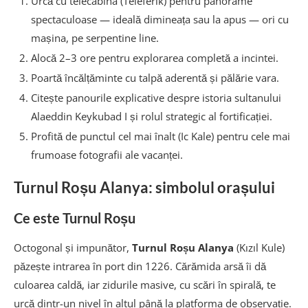
Urcă cu telecabina (Teleferik) pentru panorame
spectaculoase — ideală dimineața sau la apus — ori cu
mașina, pe serpentine line.
Alocă 2–3 ore pentru explorarea completă a incintei.
Poartă încălțăminte cu talpă aderentă și pălărie vara.
Citește panourile explicative despre istoria sultanului
Alaeddin Keykubad I și rolul strategic al fortificației.
Profită de punctul cel mai înalt (Ic Kale) pentru cele mai
frumoase fotografii ale vacanței.
Turnul Roșu Alanya: simbolul orașului
Ce este Turnul Roșu
Octogonal și impunător,
Turnul Roșu Alanya
(Kızıl Kule)
păzește intrarea în port din 1226. Cărămida arsă îi dă
culoarea caldă, iar zidurile masive, cu scări în spirală, te
urcă dintr-un nivel în altul până la platforma de observație.