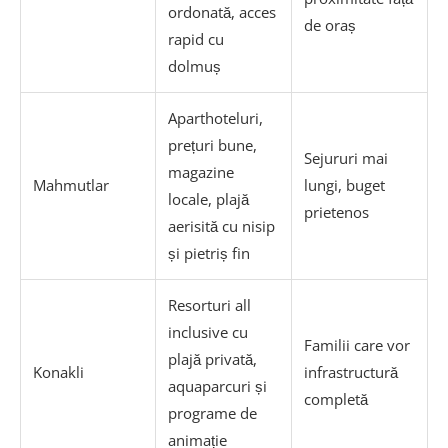
ordonată, acces
de oraș
rapid cu
dolmuș
Aparthoteluri,
prețuri bune,
Sejururi mai
magazine
Mahmutlar
lungi, buget
locale, plajă
prietenos
aerisită cu nisip
și pietriș fin
Resorturi all
inclusive cu
Familii care vor
plajă privată,
Konakli
infrastructură
aquaparcuri și
completă
programe de
animație