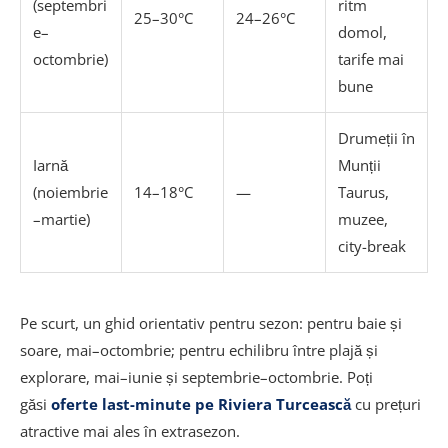
(septembri
ritm
25–30°C
24–26°C
e–
domol,
octombrie)
tarife mai
bune
Drumeții în
Iarnă
Munții
(noiembrie
14–18°C
—
Taurus,
–martie)
muzee,
city-break
Pe scurt, un ghid orientativ pentru sezon: pentru baie și
soare, mai–octombrie; pentru echilibru între plajă și
explorare, mai–iunie și septembrie–octombrie. Poți
găsi
oferte last-minute pe Riviera Turcească
cu prețuri
atractive mai ales în extrasezon.