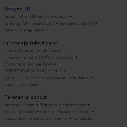
Despre TUI
Grupul TUI
TUI România
Contact
Asistența TUI în vacanță 24/7
Aplicație mobilă TUI
Date cu caracter personal
Informații folositoare
Licență de turism TUI Romania
Polița de insolvență TUI Poland sp. Z.o.o.
Scrisoare de Garanție Bancară nr.
RORTFSBGI0004101/03.12.2025
Călătorie cu TUI
Vacanțe cu avionul
Reclamații
Statusul reclamației
Termeni și condiții
Termeni și condiții
Politica de confidențialitate
Politica de cookies
Condițiile Pachetelor Turistice
Standarde pentru protecția minorilor
Compliance