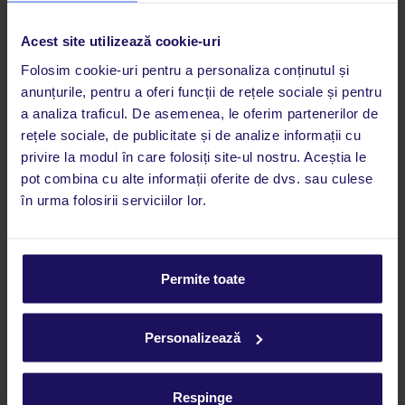
Vezi noutățile de pe blogul TUI
Acest site utilizează cookie-uri
Folosim cookie-uri pentru a personaliza conținutul și
anunțurile, pentru a oferi funcții de rețele sociale și pentru
a analiza traficul. De asemenea, le oferim partenerilor de
rețele sociale, de publicitate și de analize informații cu
O nouă agenție TUI în centrul
privire la modul în care folosiți site-ul nostru. Aceștia le
Bucureștiului. Te așteptăm pe Bd.
Vacanța ta are o nouă adresă, chiar în inima Capitalei: am
pot combina cu alte informații oferite de dvs. sau culese
inaugurat o nouă agenție TUI pe Bd. Nicolae Bălcescu nr. 26, la
Nicolae Bălcescu nr. 26!
în urma folosirii serviciilor lor.
câteva minute de mers pe jos de…
Permite toate
Personalizează
Sousse, Tunisia: Ce să vizitezi în
vacanță?
Orașul Sousse din Tunisia impresionează prin labirintul său de
străduțe medievale, unde aromele condimentelor se amestecă
Respinge
cu briza mării. Aici, mozaicuri vechi de 2000 de ani se găsesc