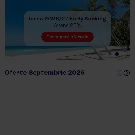
Iarnă 2026/27 Early Booking
Avans 25%
Descoperă ofertele
Turcia
Grecia
de la
275 €
de la
384 €
Oferte Septembrie 2026