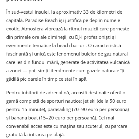
În sud-vestul insulei, la aproximativ 33 de kilometri de
capitală, Paradise Beach își justifică pe deplin numele
exotic. Atmosfera vibrează la ritmul muzicii care pornește
din primele ore ale dimineții, cu DJ-i profesioniști și
evenimente tematice la beach bar-uri. O caracteristică
fascinantă și unică este fenomenul bulelor de gaz natural
care ies din fundul mării, generate de activitatea vulcanică
a zonei — poți simți literalmente cum gazele naturale îți
gâdilă picioarele în timp ce stai în apă.
Pentru iubitorii de adrenalină, această destinație oferă o
gamă completă de sporturi nautice: jet ski (de la 50 euro
pentru 15 minute), parasailing (70–90 euro per persoană)
și banana boat (15–20 euro per persoană). Cel mai
convenabil acces este cu mașina sau scuterul, cu parcare
gratuită la intrarea pe plajă.