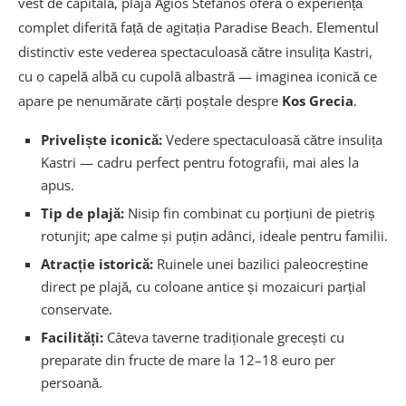
vest de capitală, plaja Agios Stefanos oferă o experiență
complet diferită față de agitația Paradise Beach. Elementul
distinctiv este vederea spectaculoasă către insulița Kastri,
cu o capelă albă cu cupolă albastră — imaginea iconică ce
apare pe nenumărate cărți poștale despre
Kos Grecia
.
Priveliște iconică:
Vedere spectaculoasă către insulița
Kastri — cadru perfect pentru fotografii, mai ales la
apus.
Tip de plajă:
Nisip fin combinat cu porțiuni de pietriș
rotunjit; ape calme și puțin adânci, ideale pentru familii.
Atracție istorică:
Ruinele unei bazilici paleocreștine
direct pe plajă, cu coloane antice și mozaicuri parțial
conservate.
Facilități:
Câteva taverne tradiționale grecești cu
preparate din fructe de mare la 12–18 euro per
persoană.