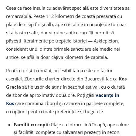
Ceea ce face insula cu adevărat specială este diversitatea sa
Activități și sporturi nautice pe plajele din Kos
remarcabilă. Peste 112 kilometri de coastă presărată cu
Facilități și servicii pe plajele din Kos
plaje de nisip fin și alb, ape cristaline în nuanțe de turcoaz
și albastru safir, dar și ruine antice care îți permit să
Unde să te cazezi pentru acces facil la plaje
pășești literalmente pe treptele istoriei — Asklepieion,
Sfaturi practice pentru vizitarea plajelor din Kos
considerat unul dintre primele sanctuare ale medicinei
antice, se află la doar câțiva kilometri de capitală.
Întrebări frecvente despre plajele din Kos
Pentru turiștii români, accesibilitatea este un factor
esențial. Zborurile charter directe din București fac ca
Kos
Grecia
să fie ușor de atins în sezonul estival, cu o durată
de zbor de aproximativ două ore. Poți găsi
vacanțe în
Kos
care combină zborul și cazarea în pachete complete,
cu opțiuni pentru toate preferințele și bugetele.
Familii cu copii:
Plaje cu intrare lină în apă, ape calme
și facilități complete cu salvamari prezenți în sezon.