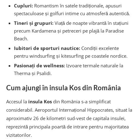
Cupluri:
Romantism în satele tradiționale, apusuri
spectaculoase și golfuri intime cu atmosferă autentică.
Tineri și grupuri:
Viață de noapte vibrantă în stațiuni
precum Kardamena și petreceri pe plajă la Paradise
Beach.
Iubitori de sporturi nautice:
Condiții excelente
pentru windsurfing și kitesurfing pe coastele nordice.
Pasionați de wellness:
Izvoare termale naturale la
Therma și Psalidi.
Cum ajungi în insula Kos din România
Accesul la
insula Kos
din România s-a simplificat
considerabil. Aeroportul Internațional Hippocrates, situat la
aproximativ 26 de kilometri sud-vest de capitala insulei,
reprezintă principala poartă de intrare pentru majoritatea
vizitatorilor.