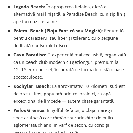
Lagada Beach:
În apropierea Kefalos, oferă o
alternativă mai liniștită la Paradise Beach, cu nisip fin și
ape turcoaz cristaline.
Polemi Beach (Plaja Exotică sau Magică):
Renumită
pentru caracterul său liber și tolerant, cu o secțiune
dedicată nudismului discret.
Cavo Paradiso:
O experiență mai exclusivă, organizată
ca un beach club modern cu șezlonguri premium la
12–15 euro per set, încadrată de formațiuni stâncoase
spectaculoase.
Kochylari Beach:
La aproximativ 10 kilometri sud-est
de orașul Kos, populară printre localnici, cu apă
excepțional de limpede — autenticitate garantată.
Psilos Gremos:
În golful Kefalos, o plajă mare și
spectaculoasă care rămâne surprinzător de puțin
aglomerată chiar și în vârf de sezon, cu condiții
excelente pentru sporturi cu vânt.