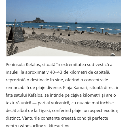
Peninsula Kefalos, situată în extremitatea sud-vestică a
insulei, la aproximativ 40–43 de kilometri de capitală,
reprezintă o destinație în sine, oferind o concentrație
remarcabilă de plaje diverse. Plaja Kamari, situată direct în
fața satului Kefalos, se întinde pe câțiva kilometri și are o
textură unică — parțial vulcanică, cu nuanțe mai închise
decât albul de la Tigaki, conferind plajei un aspect exotic și
distinct. Vânturile constante creează condiții perfecte
pentru windsurfing și kitesurfing.