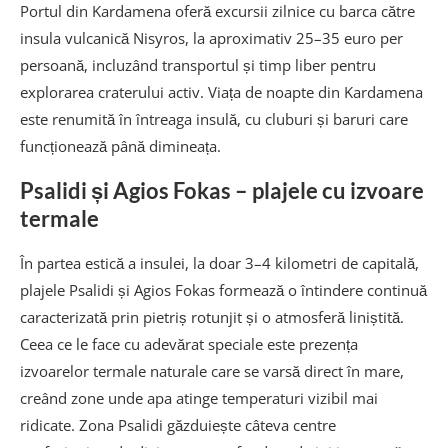
Portul din Kardamena oferă excursii zilnice cu barca către
insula vulcanică Nisyros, la aproximativ 25–35 euro per
persoană, incluzând transportul și timp liber pentru
explorarea craterului activ. Viața de noapte din Kardamena
este renumită în întreaga insulă, cu cluburi și baruri care
funcționează până dimineața.
Psalidi și Agios Fokas – plajele cu izvoare
termale
În partea estică a insulei, la doar 3–4 kilometri de capitală,
plajele Psalidi și Agios Fokas formează o întindere continuă
caracterizată prin pietriș rotunjit și o atmosferă liniștită.
Ceea ce le face cu adevărat speciale este prezența
izvoarelor termale naturale care se varsă direct în mare,
creând zone unde apa atinge temperaturi vizibil mai
ridicate. Zona Psalidi găzduiește câteva centre