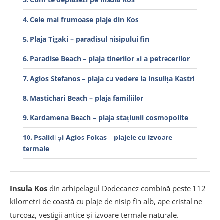
Cele mai frumoase plaje din Kos
Plaja Tigaki – paradisul nisipului fin
Paradise Beach – plaja tinerilor și a petrecerilor
Agios Stefanos – plaja cu vedere la insulița Kastri
Mastichari Beach – plaja familiilor
Kardamena Beach – plaja stațiunii cosmopolite
Psalidi și Agios Fokas – plajele cu izvoare
termale
Therma Beach – experiența unică a băilor
termale în mare
Insula Kos
din arhipelagul Dodecanez combină peste 112
Ce este Therma Beach?
kilometri de coastă cu plaje de nisip fin alb, ape cristaline
turcoaz, vestigii antice și izvoare termale naturale.
Lambi Beach – plaja liniștită aproape de oraș