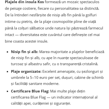
Plajele din insula Kos
formează un mozaic spectaculos
de peisaje costiere, fiecare cu personalitatea sa distinctă.
De la întinderi nesfârșite de nisip alb fin până la golfuri
intime cu pietriș, de la plaje cosmopolite pline de viață
până la colțuri sălbatice unde natura își păstrează farmecul
intact — diversitatea este cuvântul care definește cel mai
bine coasta acestei insule.
Nisip fin și alb:
Marea majoritate a plajelor beneficiază
de nisip fin și alb, cu ape în nuanțe spectaculoase de
turcoaz și albastru safir, cu o transparență cristalină.
Plaje organizate:
Excelent amenajate, cu șezlonguri și
umbrele la 5–10 euro per set, dușuri, cabine de schimb
și facilități sanitare moderne.
Certificare Blue Flag:
Mai multe plaje dețin
certificarea Blue Flag — un indicator internațional al
calității apei, curățeniei și siguranței.