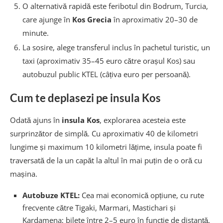
O alternativă rapidă este feribotul din Bodrum, Turcia,
care ajunge în
Kos Grecia
în aproximativ 20–30 de
minute.
La sosire, alege transferul inclus în pachetul turistic, un
taxi (aproximativ 35–45 euro către orașul Kos) sau
autobuzul public KTEL (câțiva euro per persoană).
Cum te deplasezi pe insula Kos
Odată ajuns în
insula Kos
, explorarea acesteia este
surprinzător de simplă. Cu aproximativ 40 de kilometri
lungime și maximum 10 kilometri lățime, insula poate fi
traversată de la un capăt la altul în mai puțin de o oră cu
mașina.
Autobuze KTEL:
Cea mai economică opțiune, cu rute
frecvente către Tigaki, Marmari, Mastichari și
Kardamena; bilete între 2–5 euro în funcție de distanță.