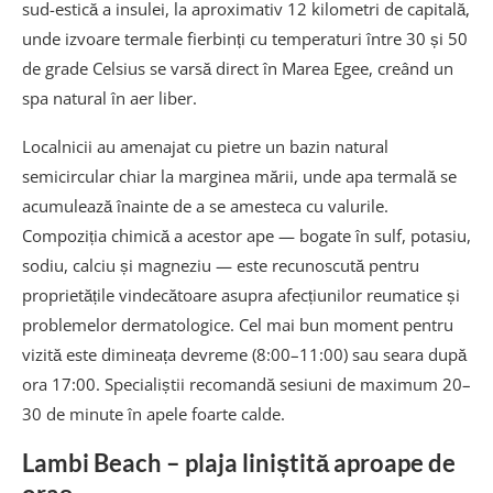
sud-estică a insulei, la aproximativ 12 kilometri de capitală,
unde izvoare termale fierbinți cu temperaturi între 30 și 50
de grade Celsius se varsă direct în Marea Egee, creând un
spa natural în aer liber.
Localnicii au amenajat cu pietre un bazin natural
semicircular chiar la marginea mării, unde apa termală se
acumulează înainte de a se amesteca cu valurile.
Compoziția chimică a acestor ape — bogate în sulf, potasiu,
sodiu, calciu și magneziu — este recunoscută pentru
proprietățile vindecătoare asupra afecțiunilor reumatice și
problemelor dermatologice. Cel mai bun moment pentru
vizită este dimineața devreme (8:00–11:00) sau seara după
ora 17:00. Specialiștii recomandă sesiuni de maximum 20–
30 de minute în apele foarte calde.
Lambi Beach – plaja liniștită aproape de