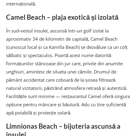
internațională.
Camel Beach – plaja exotică și izolată
În sud-vestul insulei, ascunsă într-un golf izolat la
aproximativ 34 de kilometri de capitală, Camel Beach
(cunoscut local și ca Kamilla Beach) se dezvăluie ca un colț
sălbatic și spectaculos. Poartă acest nume datorită
formațiunilor stâncoase din jur care, privite din anumite
unghiuri, amintesc de silueta unei cămile. Drumul de
pământ accidentat care coboară de la șosea filtrează
natural vizitatorii, păstrând atmosfera retrasă și autentică.
Facilitățile sunt minime — restaurantul Camel oferă singura
opțiune pentru mâncare și băutură. Adu cu tine suficientă
apă potabilă și protecție solară.
Limnionas Beach – bijuteria ascunsă a
insulei