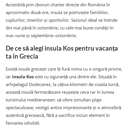
Accesibilă prin zboruri charter directe din România în
Marmari Beach – plaja vântului pentru
aproximativ două ore, insula se potrivește familiilor,
kitesurfing
cuplurilor, tinerilor și sportivilor. Sezonul ideal se întinde
din mai până în octombrie, cu cele mai bune condiții în
Camel Beach – plaja exotică și izolată
mai–iunie și septembrie–octombrie.
Limnionas Beach – bijuteria ascunsă a insulei
De ce să alegi insula Kos pentru vacanța
Kefalos Beach – plajele din peninsula de sud-
ta în Grecia
vest
Există insule grecești care îți fură inima cu o singură privire,
Plaja orașului Kos – comoditate în inima
iar
insula Kos
este cu siguranță una dintre ele. Situată în
capitalei
arhipelagul Dodecanez, la câțiva kilometri de coasta turcă,
Alte plaje de explorat în insula Kos
această insulă fermecătoare reușește ceva rar în lumea
turismului mediteranean: să ofere simultan plaje
Cum alegi plaja potrivită în funcție de
preferințe
spectaculoase, vestigii antice impresionante și o atmosferă
autentică grecească, fără a sacrifica niciun element în
Când să vizitezi plajele din Kos – cea mai bună
favoarea celuilalt.
perioadă