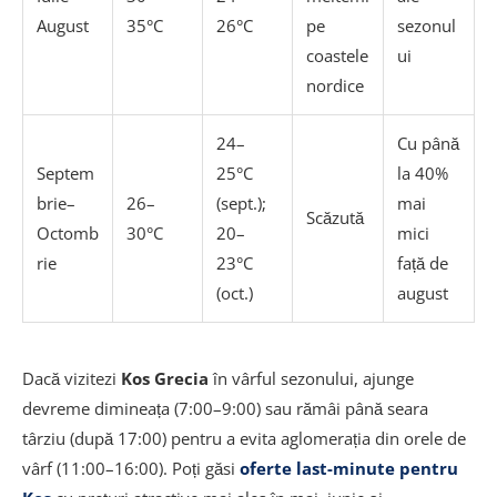
August
35°C
26°C
pe
sezonul
coastele
ui
nordice
24–
Cu până
Septem
25°C
la 40%
brie–
26–
(sept.);
mai
Scăzută
Octomb
30°C
20–
mici
rie
23°C
față de
(oct.)
august
Dacă vizitezi
Kos Grecia
în vârful sezonului, ajunge
devreme dimineața (7:00–9:00) sau rămâi până seara
târziu (după 17:00) pentru a evita aglomerația din orele de
vârf (11:00–16:00). Poți găsi
oferte last-minute pentru