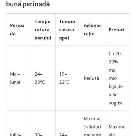
bună perioadă
Tempe
Tempe
Perioa
Aglome
ratura
ratura
Prețuri
dă
rație
aerului
apei
Cu 20–
30%
mai
Mai–
24–
19–
Redusă
mici
Iunie
28°C
22°C
față de
iulie–
august
Maximă
; vânturi
Maxime
Iulie–
30–
24–
meltemi
ale