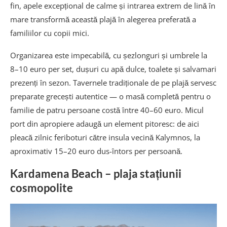
fin, apele excepțional de calme și intrarea extrem de lină în
mare transformă această plajă în alegerea preferată a
familiilor cu copii mici.
Organizarea este impecabilă, cu șezlonguri și umbrele la
8–10 euro per set, dușuri cu apă dulce, toalete și salvamari
prezenți în sezon. Tavernele tradiționale de pe plajă servesc
preparate grecești autentice — o masă completă pentru o
familie de patru persoane costă între 40–60 euro. Micul
port din apropiere adaugă un element pitoresc: de aici
pleacă zilnic feriboturi către insula vecină Kalymnos, la
aproximativ 15–20 euro dus-întors per persoană.
Kardamena Beach – plaja stațiunii
cosmopolite