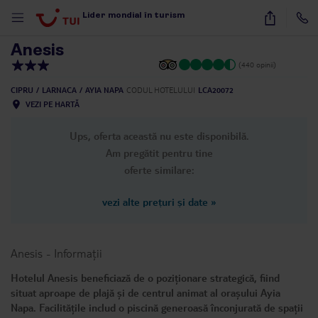
1
/
34
Lider mondial în turism
Anesis
(440 opinii)
CIPRU
LARNACA
AYIA NAPA
CODUL HOTELULUI
LCA20072
VEZI PE HARTĂ
Ups, oferta această nu este disponibilă.
Am pregătit pentru tine
oferte similare:
vezi alte prețuri și date
»
Anesis
-
Informații
Hotelul Anesis beneficiază de o poziționare strategică, fiind
situat aproape de plajă și de centrul animat al orașului Ayia
Napa. Facilitățile includ o piscină generoasă înconjurată de spații