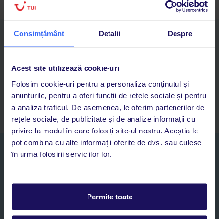
Consimțământ
Detalii
Despre
Descarcă acum aplicația TUI
Cauți rapid vacanțe și hoteluri din toată lumea
Adaugi la favorite vacanțele care îți plac și revii oricând la ele
Acest site utilizează cookie-uri
Acces la rezervările curente pentru vacanțe și hoteluri, într-o
Folosim cookie-uri pentru a personaliza conținutul și
singură aplicație
anunțurile, pentru a oferi funcții de rețele sociale și pentru
Asistență 24/7 prin chat, pe toată durata vacanței
a analiza traficul. De asemenea, le oferim partenerilor de
rețele sociale, de publicitate și de analize informații cu
privire la modul în care folosiți site-ul nostru. Aceștia le
pot combina cu alte informații oferite de dvs. sau culese
Abonați-vă la newsletter
în urma folosirii serviciilor lor.
NUME SI PRENUME*
E-MAIL*
Permite toate