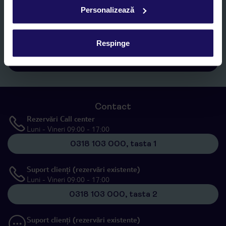
Sunt de acord cu prelucrarea datelor mele personale de către TUI
Personalizează
Romania SRL în scopuri de marketing, în cadrul și în scopul
specificat în
„Informații privind prelucrarea datelor cu caracter
personal”
, prin mijloace electronice de comunicare (e-mail),
Respinge
inclusiv utilizarea așa-numitelor sisteme de apelare automată.
Înscrieți-vă
Contact
Rezervări Call center
Luni - Vineri 09:00 - 17:00
0318 103 000, tasta 1
Suport clienți (rezervări existente)
Luni - Vineri 09:00 - 17:00
0318 103 000, tasta 2
Suport clienți (rezervări existente)