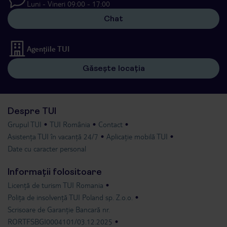
Luni - Vineri 09:00 - 17:00
Chat
Agențiile TUI
Găsește locația
Despre TUI
Grupul TUI
TUI România
Contact
Asistența TUI în vacanță 24/7
Aplicație mobilă TUI
Date cu caracter personal
Informații folositoare
Licență de turism TUI Romania
Polița de insolvență TUI Poland sp. Z.o.o.
Scrisoare de Garanție Bancară nr.
RORTFSBGI0004101/03.12.2025