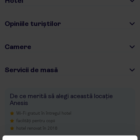
Hotel
Opiniile turiștilor
Camere
Servicii de masă
De ce merită să alegi această locație
Anesis
Wi-Fi gratuit în întregul hotel
facilități pentru copii
hotel renovat în 2018