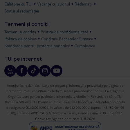
Călătorie cu TUI
Vacanțe cu avionul
Reclamații
Statusul reclamației
Termeni și condiții
Termeni și condiții
Politica de confidențialitate
Politica de cookies
Condițiile Pachetelor Turistice
Standarde pentru protecția minorilor
Compliance
TUI pe internet
Anunțurile, reclamele, listele de prețuri și informațiile prezentate pe pagina de
internet tui.ro nu constituie o ofertă în sensul prevederilor Codului Civil. Agenția
Organizatoare pentru pachetele intermediate oferite în România de către TUI
România SRL este TUI Poland sp. z.o.o., asigurată împotriva insolvenței prin polița
de asigurare GU/00001/2026, în valoare de 612 000 000 zl (aprox. 145.157.064,05
EUR), emisă de AWP P&C S.A Oddzial w Polsce, valabilă până la 30 iunie 2027.
Copyright Agenție de turism TUI 2026