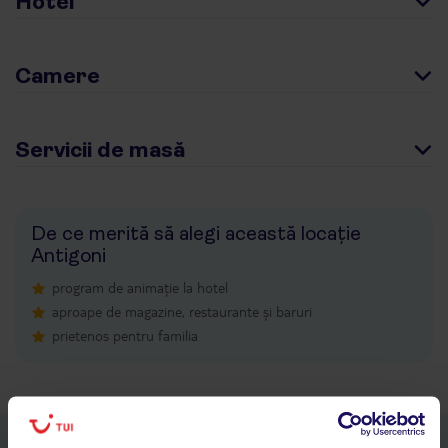
Hotel
Camere
Servicii de masă
De ce merită să alegi această locație
Antigoni
program de animație la hotel
aproape de magazine, restaurante și baruri
prietenos pentru familia
Descarcă acum aplicația TUI