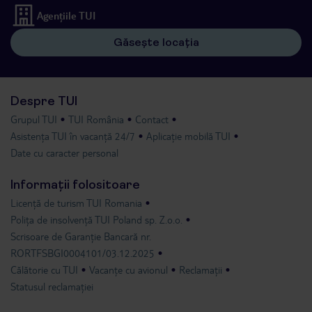
Agențiile TUI
Găsește locația
Despre TUI
Grupul TUI
TUI România
Contact
Asistența TUI în vacanță 24/7
Aplicație mobilă TUI
Date cu caracter personal
Informații folositoare
Licență de turism TUI Romania
Polița de insolvență TUI Poland sp. Z.o.o.
Scrisoare de Garanție Bancară nr.
RORTFSBGI0004101/03.12.2025
Călătorie cu TUI
Vacanțe cu avionul
Reclamații
Statusul reclamației