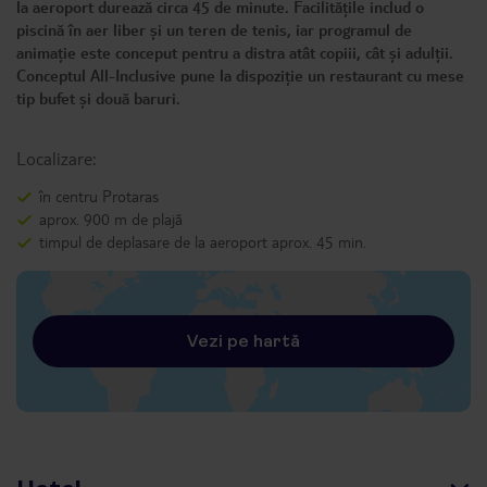
la aeroport durează circa 45 de minute. Facilitățile includ o
piscină în aer liber și un teren de tenis, iar programul de
animație este conceput pentru a distra atât copiii, cât și adulții.
Conceptul All-Inclusive pune la dispoziție un restaurant cu mese
tip bufet și două baruri.
Localizare:
în centru Protaras
aprox. 900 m de plajă
timpul de deplasare de la aeroport aprox. 45 min.
Vezi pe hartă