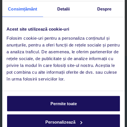
Cauți rapid vacanțe și hoteluri din toată lumea
Consimțământ
Detalii
Despre
Adaugi la favorite vacanțele care îți plac și revii oricând la ele
Acces la rezervările curente pentru vacanțe și hoteluri, într-o
singură aplicație
Acest site utilizează cookie-uri
Asistență 24/7 prin chat, pe toată durata vacanței
Folosim cookie-uri pentru a personaliza conținutul și
anunțurile, pentru a oferi funcții de rețele sociale și pentru
a analiza traficul. De asemenea, le oferim partenerilor de
rețele sociale, de publicitate și de analize informații cu
privire la modul în care folosiți site-ul nostru. Aceștia le
Abonați-vă la newsletter
pot combina cu alte informații oferite de dvs. sau culese
NUME SI PRENUME*
în urma folosirii serviciilor lor.
E-MAIL*
Permite toate
Sunt de acord cu prelucrarea datelor mele personale de către TUI
Romania SRL în scopuri de marketing, în cadrul și în scopul
specificat în
„Informații privind prelucrarea datelor cu caracter
Personalizează
personal”
, prin mijloace electronice de comunicare (e-mail),