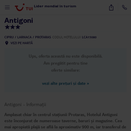
1
/
34
Lider mondial în turism
Antigoni
CIPRU
LARNACA
PROTARAS
CODUL HOTELULUI
LCA15080
VEZI PE HARTĂ
Ups, oferta această nu este disponibilă.
Am pregătit pentru tine
oferte similare:
vezi alte prețuri și date
»
Antigoni
-
Informații
Amplasat chiar în centrul stațiunii Protaras, Hotelul Antigoni
este înconjurat de numeroase taverne, baruri și magazine. Cea
mai apropiată plajă se află la aproximativ 900 m, iar transferul de