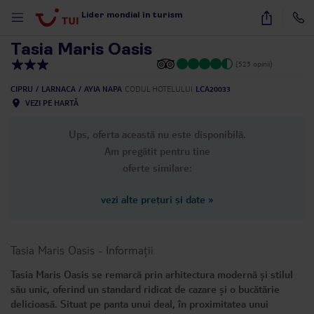
1
/
20
Lider mondial în turism
Tasia Maris Oasis
(523 opinii)
CIPRU
LARNACA
AYIA NAPA
CODUL HOTELULUI
LCA20033
VEZI PE HARTĂ
Ups, oferta această nu este disponibilă.
Am pregătit pentru tine
oferte similare:
vezi alte prețuri și date
»
Tasia Maris Oasis
-
Informații
Tasia Maris Oasis se remarcă prin arhitectura modernă și stilul
său unic, oferind un standard ridicat de cazare și o bucătărie
delicioasă. Situat pe panta unui deal, în proximitatea unui