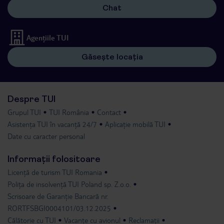
Chat
Agențiile TUI
Găsește locația
Despre TUI
Grupul TUI
TUI România
Contact
Asistența TUI în vacanță 24/7
Aplicație mobilă TUI
Date cu caracter personal
Informații folositoare
Licență de turism TUI Romania
Polița de insolvență TUI Poland sp. Z.o.o.
Scrisoare de Garanție Bancară nr.
RORTFSBGI0004101/03.12.2025
Călătorie cu TUI
Vacanțe cu avionul
Reclamații