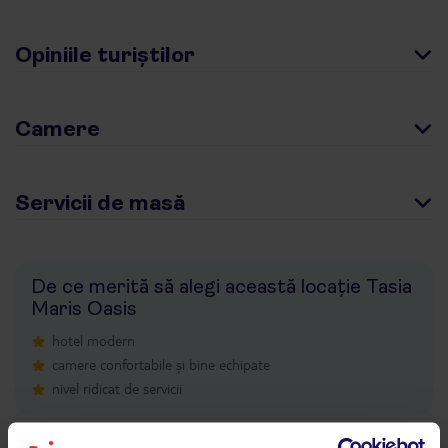
Opiniile turiștilor
Camere
Servicii de masă
De ce merită să alegi această locație Tasia
Maris Oasis
hotel modern
camere confortabile și bine echipate
nivel ridicat de servicii