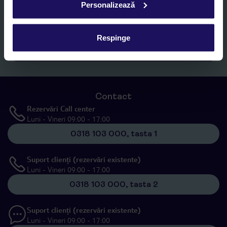
Personalizează
Romania SRL în scopuri de marketing, în cadrul și în scopul
specificat în
„Informații privind prelucrarea datelor cu caracter
personal”
, prin mijloace electronice de comunicare (e-mail),
inclusiv utilizarea așa-numitelor sisteme de apelare automată.
Respinge
Înscrieți-vă
Contact
Rezervări Call center
Luni - Vineri 09:00 - 17:00
0318 103 000, tasta 1
Suport clienți (rezervări existente)
Luni - Vineri 09:00 - 17:00
0318 103 000, tasta 2
Suport clienți (rezervări existente)
Luni - Vineri 09:00 - 17:00