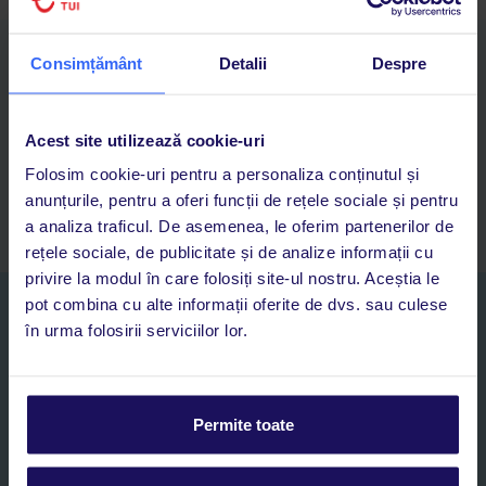
Descarcă acum aplicația TUI
Consimțământ
Detalii
Despre
Cauți rapid vacanțe și hoteluri din toată lumea
Adaugi la favorite vacanțele care îți plac și revii oricând la ele
Acces la rezervările curente pentru vacanțe și hoteluri, într-o
Acest site utilizează cookie-uri
singură aplicație
Folosim cookie-uri pentru a personaliza conținutul și
Asistență 24/7 prin chat, pe toată durata vacanței
anunțurile, pentru a oferi funcții de rețele sociale și pentru
a analiza traficul. De asemenea, le oferim partenerilor de
rețele sociale, de publicitate și de analize informații cu
privire la modul în care folosiți site-ul nostru. Aceștia le
pot combina cu alte informații oferite de dvs. sau culese
Abonați-vă la newsletter
în urma folosirii serviciilor lor.
NUME SI PRENUME*
E-MAIL*
Permite toate
Sunt de acord cu prelucrarea datelor mele personale de către TUI