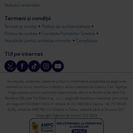
Statusul reclamației
Termeni și condiții
Termeni și condiții
Politica de confidențialitate
Politica de cookies
Condițiile Pachetelor Turistice
Standarde pentru protecția minorilor
Compliance
TUI pe internet
Anunțurile, reclamele, listele de prețuri și informațiile prezentate pe pagina de
internet tui.ro nu constituie o ofertă în sensul prevederilor Codului Civil. Agenția
Organizatoare pentru pachetele intermediate oferite în România de către TUI
România SRL este TUI Poland sp. z.o.o., asigurată împotriva insolvenței prin polița
de asigurare GU/00001/2026, în valoare de 612 000 000 zl (aprox. 145.157.064,05
EUR), emisă de AWP P&C S.A Oddzial w Polsce, valabilă până la 30 iunie 2027.
Copyright Agenție de turism TUI 2026