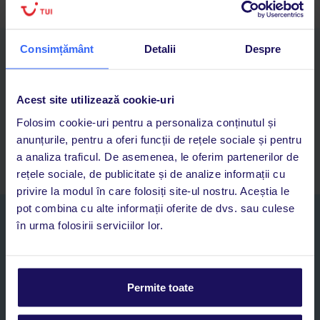
Consimțământ
Detalii
Despre
Descarcă acum aplicația TUI
Cauți rapid vacanțe și hoteluri din toată lumea
Adaugi la favorite vacanțele care îți plac și revii oricând la ele
Acest site utilizează cookie-uri
Acces la rezervările curente pentru vacanțe și hoteluri, într-o
Folosim cookie-uri pentru a personaliza conținutul și
singură aplicație
anunțurile, pentru a oferi funcții de rețele sociale și pentru
Asistență 24/7 prin chat, pe toată durata vacanței
a analiza traficul. De asemenea, le oferim partenerilor de
rețele sociale, de publicitate și de analize informații cu
privire la modul în care folosiți site-ul nostru. Aceștia le
pot combina cu alte informații oferite de dvs. sau culese
Abonați-vă la newsletter
în urma folosirii serviciilor lor.
NUME SI PRENUME*
E-MAIL*
Permite toate