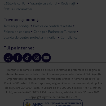
Călătorie cu TUI
Vacanțe cu avionul
Reclamații
Statusul reclamației
Termeni și condiții
Termeni și condiții
Politica de confidențialitate
Politica de cookies
Condițiile Pachetelor Turistice
Standarde pentru protecția minorilor
Compliance
TUI pe internet
Anunțurile, reclamele, listele de prețuri și informațiile prezentate pe pagina de
internet tui.ro nu constituie o ofertă în sensul prevederilor Codului Civil. Agenția
Organizatoare pentru pachetele intermediate oferite în România de către TUI
România SRL este TUI Poland sp. z.o.o., asigurată împotriva insolvenței prin polița
de asigurare GU/00001/2026, în valoare de 612 000 000 zl (aprox. 145.157.064,05
EUR), emisă de AWP P&C S.A Oddzial w Polsce, valabilă până la 30 iunie 2027.
Copyright Agenție de turism TUI 2026