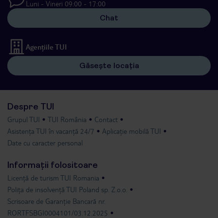
Luni - Vineri 09:00 - 17:00
Chat
Agențiile TUI
Găsește locația
Despre TUI
Grupul TUI
TUI România
Contact
Asistența TUI în vacanță 24/7
Aplicație mobilă TUI
Date cu caracter personal
Informații folositoare
Licență de turism TUI Romania
Polița de insolvență TUI Poland sp. Z.o.o.
Scrisoare de Garanție Bancară nr.
RORTFSBGI0004101/03.12.2025