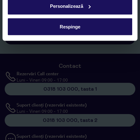
Sunt de acord cu prelucrarea datelor mele personale de către TUI
Personalizează
Romania SRL în scopuri de marketing, în cadrul și în scopul
specificat în
„Informații privind prelucrarea datelor cu caracter
personal”
, prin mijloace electronice de comunicare (e-mail),
Respinge
inclusiv utilizarea așa-numitelor sisteme de apelare automată.
Înscrieți-vă
Contact
Rezervări Call center
Luni - Vineri 09:00 - 17:00
0318 103 000, tasta 1
Suport clienți (rezervări existente)
Luni - Vineri 09:00 - 17:00
0318 103 000, tasta 2
Suport clienți (rezervări existente)