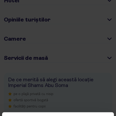
Hotel
Opiniile turiștilor
Camere
Servicii de masă
De ce merită să alegi această locație
Imperial Shams Abu Soma
pe o plajă privată cu nisip
ofertă sportivă bogată
facilități pentru copii