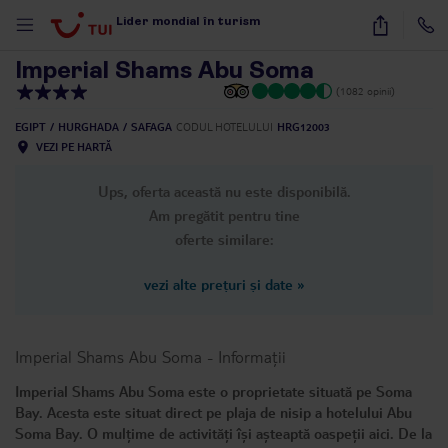
1
/
26
Lider mondial în turism
Imperial Shams Abu Soma
(1082 opinii)
EGIPT
HURGHADA
SAFAGA
CODUL HOTELULUI
HRG12003
VEZI PE HARTĂ
Ups, oferta această nu este disponibilă.
Am pregătit pentru tine
oferte similare:
vezi alte prețuri și date
»
Imperial Shams Abu Soma
-
Informații
Imperial Shams Abu Soma este o proprietate situată pe Soma
Bay. Acesta este situat direct pe plaja de nisip a hotelului Abu
Soma Bay. O mulțime de activități își așteaptă oaspeții aici. De la