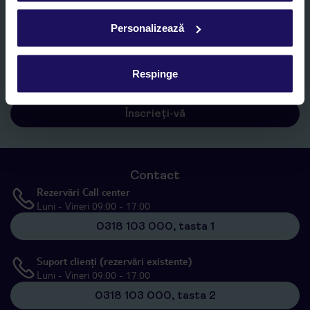
Personalizează
Sunt de acord cu prelucrarea datelor mele personale de către TUI
Romania SRL în scopuri de marketing, în cadrul și în scopul
specificat în
„Informații privind prelucrarea datelor cu caracter
Respinge
personal”
, prin mijloace electronice de comunicare (e-mail),
inclusiv utilizarea așa-numitelor sisteme de apelare automată.
Înscrieți-vă
Contact
Rezervări Call center
Luni - Vineri 09:00 - 17:00
0318 103 000, tasta 1
Suport clienți (rezervări existente)
Luni - Vineri 09:00 - 17:00
0318 103 000, tasta 2