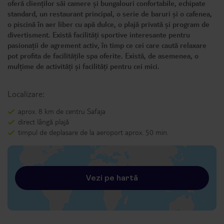
oferă clienților săi camere și bungalouri confortabile, echipate
standard, un restaurant principal, o serie de baruri și o cafenea,
o piscină în aer liber cu apă dulce, o plajă privată și program de
divertisment. Există facilități sportive interesante pentru
pasionații de agrement activ, în timp ce cei care caută relaxare
pot profita de facilitățile spa oferite. Există, de asemenea, o
mulțime de activități și facilități pentru cei mici.
Localizare:
aprox. 8 km de centru Safaja
direct lângă plajă
timpul de deplasare de la aeroport aprox. 50 min.
Vezi pe hartă