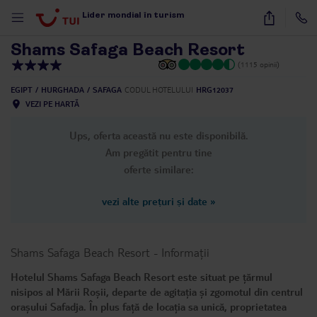
1
/
27
Lider mondial în turism
Shams Safaga Beach Resort
(1115 opinii)
EGIPT
HURGHADA
SAFAGA
CODUL HOTELULUI
HRG12037
VEZI PE HARTĂ
Ups, oferta această nu este disponibilă.
Am pregătit pentru tine
oferte similare:
vezi alte prețuri și date
»
Shams Safaga Beach Resort
-
Informații
Hotelul Shams Safaga Beach Resort este situat pe țărmul
nisipos al Mării Roșii, departe de agitația și zgomotul din centrul
orașului Safadja. În plus față de locația sa unică, proprietatea