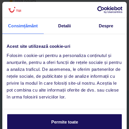
plajă privată
Consimțământ
Detalii
Despre
Descarcă acum aplicația TUI
Cauți rapid vacanțe și hoteluri din toată lumea
Acest site utilizează cookie-uri
Adaugi la favorite vacanțele care îți plac și revii oricând la ele
Acces la rezervările curente pentru vacanțe și hoteluri, într-o
Folosim cookie-uri pentru a personaliza conținutul și
singură aplicație
anunțurile, pentru a oferi funcții de rețele sociale și pentru
Asistență 24/7 prin chat, pe toată durata vacanței
a analiza traficul. De asemenea, le oferim partenerilor de
rețele sociale, de publicitate și de analize informații cu
privire la modul în care folosiți site-ul nostru. Aceștia le
pot combina cu alte informații oferite de dvs. sau culese
în urma folosirii serviciilor lor.
Abonați-vă la newsletter
NUME SI PRENUME*
Permite toate
E-MAIL*