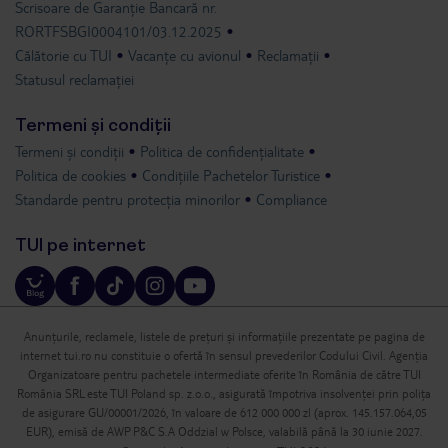
Scrisoare de Garanție Bancară nr.
RORTFSBGI0004101/03.12.2025
Călătorie cu TUI
Vacanțe cu avionul
Reclamații
Statusul reclamației
Termeni și condiții
Termeni și condiții
Politica de confidențialitate
Politica de cookies
Condițiile Pachetelor Turistice
Standarde pentru protecția minorilor
Compliance
TUI pe internet
Anunțurile, reclamele, listele de prețuri și informațiile prezentate pe pagina de
internet tui.ro nu constituie o ofertă în sensul prevederilor Codului Civil. Agenția
Organizatoare pentru pachetele intermediate oferite în România de către TUI
România SRL este TUI Poland sp. z.o.o., asigurată împotriva insolvenței prin polița
de asigurare GU/00001/2026, în valoare de 612 000 000 zl (aprox. 145.157.064,05
EUR), emisă de AWP P&C S.A Oddzial w Polsce, valabilă până la 30 iunie 2027.