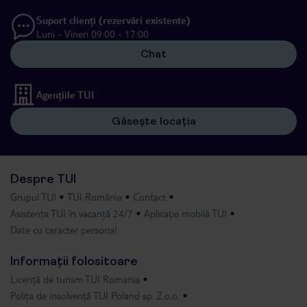
Suport clienți (rezervări existente)
Luni - Vineri 09:00 - 17:00
Chat
Agențiile TUI
Găsește locația
Despre TUI
Grupul TUI
TUI România
Contact
Asistența TUI în vacanță 24/7
Aplicație mobilă TUI
Date cu caracter personal
Informații folositoare
Licență de turism TUI Romania
Polița de insolvență TUI Poland sp. Z.o.o.