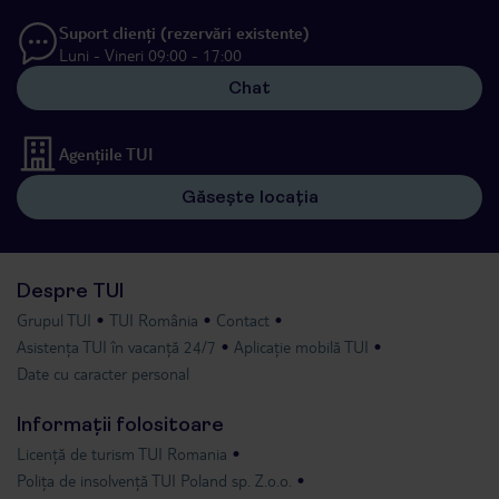
Suport clienți (rezervări existente)
Luni - Vineri 09:00 - 17:00
Chat
Agențiile TUI
Găsește locația
Despre TUI
Grupul TUI
TUI România
Contact
Asistența TUI în vacanță 24/7
Aplicație mobilă TUI
Date cu caracter personal
Informații folositoare
Licență de turism TUI Romania
Polița de insolvență TUI Poland sp. Z.o.o.