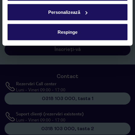
Personalizează
Sunt de acord cu prelucrarea datelor mele personale de către TUI
Romania SRL în scopuri de marketing, în cadrul și în scopul
specificat în
„Informații privind prelucrarea datelor cu caracter
Respinge
personal”
, prin mijloace electronice de comunicare (e-mail),
inclusiv utilizarea așa-numitelor sisteme de apelare automată.
Înscrieți-vă
Contact
Rezervări Call center
Luni - Vineri 09:00 - 17:00
0318 103 000, tasta 1
Suport clienți (rezervări existente)
Luni - Vineri 09:00 - 17:00
0318 103 000, tasta 2