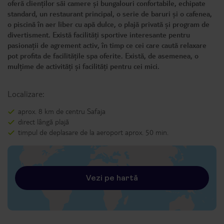
oferă clienților săi camere și bungalouri confortabile, echipate
standard, un restaurant principal, o serie de baruri și o cafenea,
o piscină în aer liber cu apă dulce, o plajă privată și program de
divertisment. Există facilități sportive interesante pentru
pasionații de agrement activ, în timp ce cei care caută relaxare
pot profita de facilitățile spa oferite. Există, de asemenea, o
mulțime de activități și facilități pentru cei mici.
Localizare:
aprox. 8 km de centru Safaja
direct lângă plajă
timpul de deplasare de la aeroport aprox. 50 min.
Vezi pe hartă