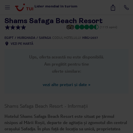
1
/
27
Lider mondial în turism
Shams Safaga Beach Resort
(1115 opinii)
EGIPT
HURGHADA
SAFAGA
CODUL HOTELULUI
HRG12037
VEZI PE HARTĂ
Ups, oferta această nu este disponibilă.
Am pregătit pentru tine
oferte similare:
vezi alte prețuri și date
»
Shams Safaga Beach Resort
-
Informații
Hotelul Shams Safaga Beach Resort este situat pe țărmul
nisipos al Mării Roșii, departe de agitația și zgomotul din centrul
orașului Safadja. În plus față de locația sa unică, proprietatea