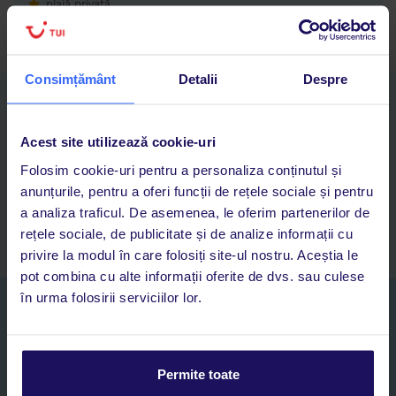
plajă privată
Consimțământ
Detalii
Despre
Descarcă acum aplicația TUI
Cauți rapid vacanțe și hoteluri din toată lumea
Acest site utilizează cookie-uri
Adaugi la favorite vacanțele care îți plac și revii oricând la ele
Acces la rezervările curente pentru vacanțe și hoteluri, într-o
Folosim cookie-uri pentru a personaliza conținutul și
singură aplicație
anunțurile, pentru a oferi funcții de rețele sociale și pentru
Asistență 24/7 prin chat, pe toată durata vacanței
a analiza traficul. De asemenea, le oferim partenerilor de
rețele sociale, de publicitate și de analize informații cu
privire la modul în care folosiți site-ul nostru. Aceștia le
pot combina cu alte informații oferite de dvs. sau culese
în urma folosirii serviciilor lor.
Abonați-vă la newsletter
NUME SI PRENUME*
Permite toate
E-MAIL*