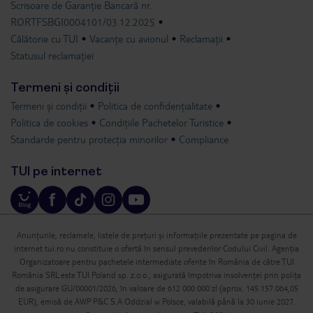
Scrisoare de Garanție Bancară nr.
RORTFSBGI0004101/03.12.2025
Călătorie cu TUI
Vacanțe cu avionul
Reclamații
Statusul reclamației
Termeni și condiții
Termeni și condiții
Politica de confidențialitate
Politica de cookies
Condițiile Pachetelor Turistice
Standarde pentru protecția minorilor
Compliance
TUI pe internet
Anunțurile, reclamele, listele de prețuri și informațiile prezentate pe pagina de
internet tui.ro nu constituie o ofertă în sensul prevederilor Codului Civil. Agenția
Organizatoare pentru pachetele intermediate oferite în România de către TUI
România SRL este TUI Poland sp. z.o.o., asigurată împotriva insolvenței prin polița
de asigurare GU/00001/2026, în valoare de 612 000 000 zl (aprox. 145.157.064,05
EUR), emisă de AWP P&C S.A Oddzial w Polsce, valabilă până la 30 iunie 2027.