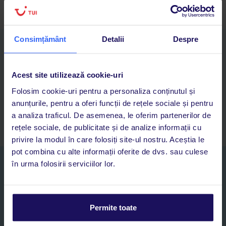
Consimțământ
Detalii
Despre
Descarcă acum aplicația TUI
Cauți rapid vacanțe și hoteluri din toată lumea
Adaugi la favorite vacanțele care îți plac și revii oricând la ele
Acest site utilizează cookie-uri
Acces la rezervările curente pentru vacanțe și hoteluri, într-o
Folosim cookie-uri pentru a personaliza conținutul și
singură aplicație
anunțurile, pentru a oferi funcții de rețele sociale și pentru
Asistență 24/7 prin chat, pe toată durata vacanței
a analiza traficul. De asemenea, le oferim partenerilor de
rețele sociale, de publicitate și de analize informații cu
privire la modul în care folosiți site-ul nostru. Aceștia le
pot combina cu alte informații oferite de dvs. sau culese
Abonați-vă la newsletter
în urma folosirii serviciilor lor.
NUME SI PRENUME*
Permite toate
E-MAIL*