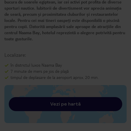
bucura de soarele egiptean, iar cei activi pot profita de diverse
sporturi nautice. Iubitorii de divertisment vor aprecia animația
de seară, precum și proximitatea cluburilor și restaurantelor
locale. Pentru cei mai tineri oaspeți este disponibilă o piscină
pentru copii. Datorită amplasării sale aproape de atracțiile din
centrul Naama Bay, hotelul reprezintă o alegere potrivită pentru
toate gusturile.
Localizare:
în districtul luxos Naama Bay
7 minute de mers pe jos de plajă
timpul de deplasare de la aeroport aprox. 20 min.
Vezi pe hartă