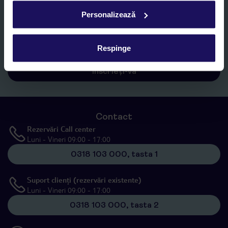
Personalizează
Sunt de acord cu prelucrarea datelor mele personale de către TUI
Romania SRL în scopuri de marketing, în cadrul și în scopul
specificat în
„Informații privind prelucrarea datelor cu caracter
personal”
, prin mijloace electronice de comunicare (e-mail),
Respinge
inclusiv utilizarea așa-numitelor sisteme de apelare automată.
Înscrieți-vă
Contact
Rezervări Call center
Luni - Vineri 09:00 - 17:00
0318 103 000, tasta 1
Suport clienți (rezervări existente)
Luni - Vineri 09:00 - 17:00
0318 103 000, tasta 2