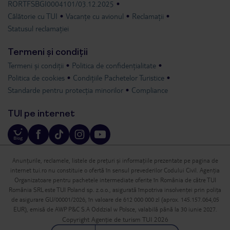
RORTFSBGI0004101/03.12.2025
Călătorie cu TUI
Vacanțe cu avionul
Reclamații
Statusul reclamației
Termeni și condiții
Termeni și condiții
Politica de confidențialitate
Politica de cookies
Condițiile Pachetelor Turistice
Standarde pentru protecția minorilor
Compliance
TUI pe internet
Anunțurile, reclamele, listele de prețuri și informațiile prezentate pe pagina de
internet tui.ro nu constituie o ofertă în sensul prevederilor Codului Civil. Agenția
Organizatoare pentru pachetele intermediate oferite în România de către TUI
România SRL este TUI Poland sp. z.o.o., asigurată împotriva insolvenței prin polița
de asigurare GU/00001/2026, în valoare de 612 000 000 zl (aprox. 145.157.064,05
EUR), emisă de AWP P&C S.A Oddzial w Polsce, valabilă până la 30 iunie 2027.
Copyright Agenție de turism TUI 2026