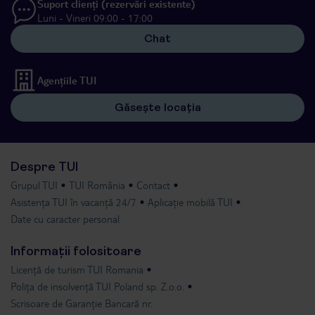
Suport clienți (rezervări existente)
Luni - Vineri 09:00 - 17:00
Chat
Agențiile TUI
Găsește locația
Despre TUI
Grupul TUI
TUI România
Contact
Asistența TUI în vacanță 24/7
Aplicație mobilă TUI
Date cu caracter personal
Informații folositoare
Licență de turism TUI Romania
Polița de insolvență TUI Poland sp. Z.o.o.
Scrisoare de Garanție Bancară nr.