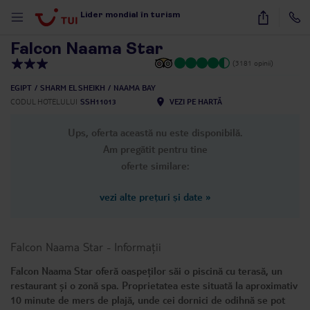
1
/
12
Lider mondial în turism
Falcon Naama Star
(3181 opinii)
EGIPT
SHARM EL SHEIKH
NAAMA BAY
CODUL HOTELULUI
SSH11013
VEZI PE HARTĂ
Ups, oferta această nu este disponibilă.
Am pregătit pentru tine
oferte similare:
vezi alte prețuri și date
»
Falcon Naama Star
-
Informații
Falcon Naama Star oferă oaspeților săi o piscină cu terasă, un
restaurant și o zonă spa. Proprietatea este situată la aproximativ
10 minute de mers de plajă, unde cei dornici de odihnă se pot