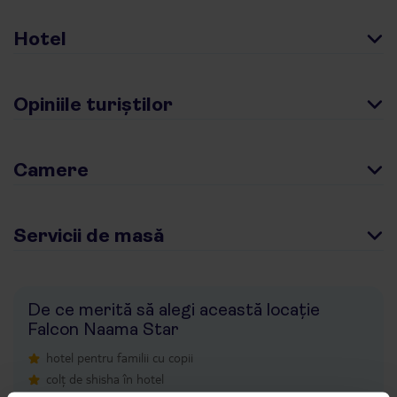
Hotel
Opiniile turiștilor
Camere
Servicii de masă
De ce merită să alegi această locație
Falcon Naama Star
hotel pentru familii cu copii
colț de shisha în hotel