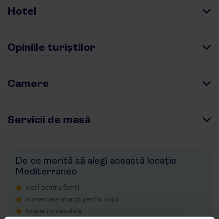
Hotel
Opiniile turiștilor
Camere
Servicii de masă
De ce merită să alegi această locație
Mediterraneo
ideal pentru familii
numeroase atracții pentru copii
locație convenabilă