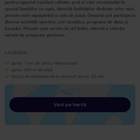
pentru raportul excelent calitate–preț și este recomandat în
special familiilor cu copii, datorită facilităților dedicate celor mici,
precum mini-aquaparkul și sala de joacă. Oaspeții pot participa la
diverse activități sportive, seri tematice, programe de dans și
karaoke. Mesele sunt servite în stil bufet, oferind o selecție
variată de preparate gustoase.
Localizare:
aprox. 1 km de centru Hersonissos
aprox. 400 m de plajă
timpul de deplasare de la aeroport aprox. 30 min.
Vezi pe hartă