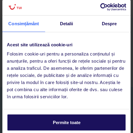
Consimțământ
Detalii
Despre
Descarcă acum aplicația TUI
Cauți rapid vacanțe și hoteluri din toată lumea
Adaugi la favorite vacanțele care îți plac și revii oricând la ele
Acest site utilizează cookie-uri
Acces la rezervările curente pentru vacanțe și hoteluri, într-o
Folosim cookie-uri pentru a personaliza conținutul și
singură aplicație
anunțurile, pentru a oferi funcții de rețele sociale și pentru
Asistență 24/7 prin chat, pe toată durata vacanței
a analiza traficul. De asemenea, le oferim partenerilor de
rețele sociale, de publicitate și de analize informații cu
privire la modul în care folosiți site-ul nostru. Aceștia le
pot combina cu alte informații oferite de dvs. sau culese
în urma folosirii serviciilor lor.
Abonați-vă la newsletter
NUME SI PRENUME*
Permite toate
E-MAIL*