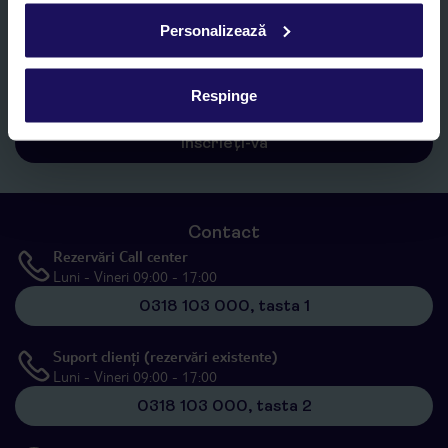
Personalizează
Sunt de acord cu prelucrarea datelor mele personale de către TUI
Romania SRL în scopuri de marketing, în cadrul și în scopul
specificat în
„Informații privind prelucrarea datelor cu caracter
personal”
, prin mijloace electronice de comunicare (e-mail),
Respinge
inclusiv utilizarea așa-numitelor sisteme de apelare automată.
Înscrieți-vă
Contact
Rezervări Call center
Luni - Vineri 09:00 - 17:00
0318 103 000, tasta 1
Suport clienți (rezervări existente)
Luni - Vineri 09:00 - 17:00
0318 103 000, tasta 2