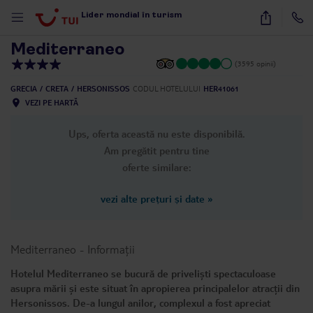
1
/
19
Lider mondial în turism
Mediterraneo
(3595 opinii)
GRECIA
CRETA
HERSONISSOS
CODUL HOTELULUI
HER41061
VEZI PE HARTĂ
Ups, oferta această nu este disponibilă.
Am pregătit pentru tine
oferte similare:
vezi alte prețuri și date
»
Mediterraneo
-
Informații
Hotelul Mediterraneo se bucură de priveliști spectaculoase
asupra mării și este situat în apropierea principalelor atracții din
Hersonissos. De-a lungul anilor, complexul a fost apreciat