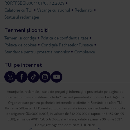
RORTFSBGI0004101/03.12.2025
Călătorie cu TUI
Vacanțe cu avionul
Reclamații
Statusul reclamației
Termeni și condiții
Termeni și condiții
Politica de confidențialitate
Politica de cookies
Condițiile Pachetelor Turistice
Standarde pentru protecția minorilor
Compliance
TUI pe internet
Anunțurile, reclamele, listele de prețuri și informațiile prezentate pe pagina de
internet tui.ro nu constituie o ofertă în sensul prevederilor Codului Civil. Agenția
Organizatoare pentru pachetele intermediate oferite în România de către TUI
România SRL este TUI Poland sp. z.o.o., asigurată împotriva insolvenței prin polița
de asigurare GU/00001/2026, în valoare de 612 000 000 zl (aprox. 145.157.064,05
EUR), emisă de AWP P&C S.A Oddzial w Polsce, valabilă până la 30 iunie 2027.
Copyright Agenție de turism TUI 2026