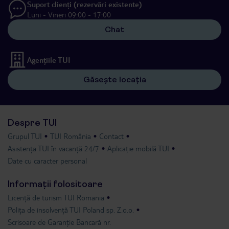
Suport clienți (rezervări existente)
Luni - Vineri 09:00 - 17:00
Chat
Agențiile TUI
Găsește locația
Despre TUI
Grupul TUI
TUI România
Contact
Asistența TUI în vacanță 24/7
Aplicație mobilă TUI
Date cu caracter personal
Informații folositoare
Licență de turism TUI Romania
Polița de insolvență TUI Poland sp. Z.o.o.
Scrisoare de Garanție Bancară nr.