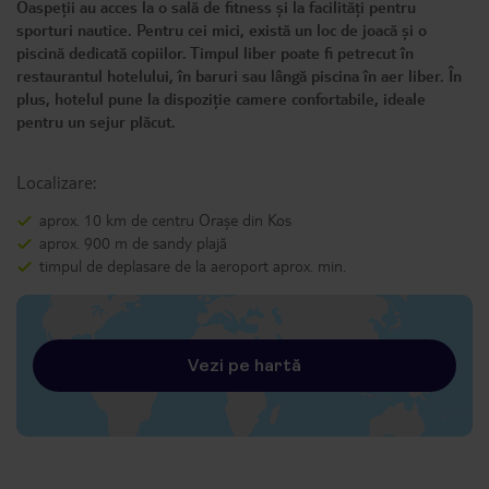
Oaspeții au acces la o sală de fitness și la facilități pentru
sporturi nautice. Pentru cei mici, există un loc de joacă și o
piscină dedicată copiilor. Timpul liber poate fi petrecut în
restaurantul hotelului, în baruri sau lângă piscina în aer liber. În
plus, hotelul pune la dispoziție camere confortabile, ideale
pentru un sejur plăcut.
Localizare:
aprox. 10 km de centru Orașe din Kos
aprox. 900 m de sandy plajă
timpul de deplasare de la aeroport aprox. min.
Vezi pe hartă