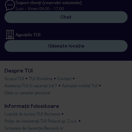
Suport clienți (rezervări existente)
Luni - Vineri 09:00 - 17:00
Chat
Agențiile TUI
Găsește locația
Despre TUI
Grupul TUI
TUI România
Contact
Asistența TUI în vacanță 24/7
Aplicație mobilă TUI
Date cu caracter personal
Informații folositoare
Licență de turism TUI Romania
Polița de insolvență TUI Poland sp. Z.o.o.
Scrisoare de Garanție Bancară nr.