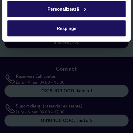
Personalizează
Sunt de acord cu prelucrarea datelor mele personale de către TUI
Romania SRL în scopuri de marketing, în cadrul și în scopul
specificat în
„Informații privind prelucrarea datelor cu caracter
personal”
, prin mijloace electronice de comunicare (e-mail),
Respinge
inclusiv utilizarea așa-numitelor sisteme de apelare automată.
Înscrieți-vă
Contact
Rezervări Call center
Luni - Vineri 09:00 - 17:00
0318 103 000, tasta 1
Suport clienți (rezervări existente)
Luni - Vineri 09:00 - 17:00
0318 103 000, tasta 2