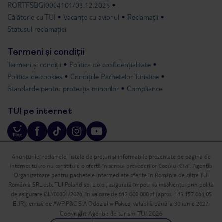
RORTFSBGI0004101/03.12.2025
Călătorie cu TUI
Vacanțe cu avionul
Reclamații
Statusul reclamației
Termeni și condiții
Termeni și condiții
Politica de confidențialitate
Politica de cookies
Condițiile Pachetelor Turistice
Standarde pentru protecția minorilor
Compliance
TUI pe internet
Anunțurile, reclamele, listele de prețuri și informațiile prezentate pe pagina de
internet tui.ro nu constituie o ofertă în sensul prevederilor Codului Civil. Agenția
Organizatoare pentru pachetele intermediate oferite în România de către TUI
România SRL este TUI Poland sp. z.o.o., asigurată împotriva insolvenței prin polița
de asigurare GU/00001/2026, în valoare de 612 000 000 zl (aprox. 145.157.064,05
EUR), emisă de AWP P&C S.A Oddzial w Polsce, valabilă până la 30 iunie 2027.
Copyright Agenție de turism TUI 2026