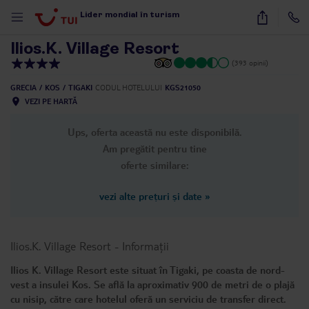
1
/
32
Lider mondial în turism
Ilios.K. Village Resort
(393 opinii)
GRECIA
KOS
TIGAKI
CODUL HOTELULUI
KGS21050
VEZI PE HARTĂ
Ups, oferta această nu este disponibilă.
Am pregătit pentru tine
oferte similare:
vezi alte prețuri și date
»
Ilios.K. Village Resort
-
Informații
Ilios K. Village Resort este situat în Tigaki, pe coasta de nord-
vest a insulei Kos. Se află la aproximativ 900 de metri de o plajă
cu nisip, către care hotelul oferă un serviciu de transfer direct.