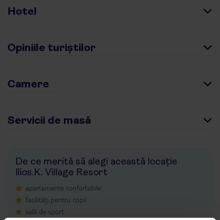
Hotel
Opiniile turiștilor
Camere
Servicii de masă
De ce merită să alegi această locație
Ilios.K. Village Resort
apartamente confortabile
facilități pentru copii
sală de sport