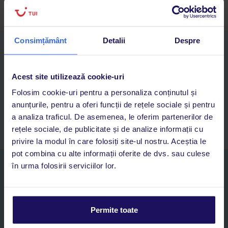
Consimțământ
Detalii
Despre
Descarcă acum aplicația TUI
Cauți rapid vacanțe și hoteluri din toată lumea
Adaugi la favorite vacanțele care îți plac și revii oricând la ele
Acest site utilizează cookie-uri
Acces la rezervările curente pentru vacanțe și hoteluri, într-o
Folosim cookie-uri pentru a personaliza conținutul și
singură aplicație
anunțurile, pentru a oferi funcții de rețele sociale și pentru
Asistență 24/7 prin chat, pe toată durata vacanței
a analiza traficul. De asemenea, le oferim partenerilor de
rețele sociale, de publicitate și de analize informații cu
privire la modul în care folosiți site-ul nostru. Aceștia le
pot combina cu alte informații oferite de dvs. sau culese
în urma folosirii serviciilor lor.
Abonați-vă la newsletter
NUME SI PRENUME*
Permite toate
E-MAIL*