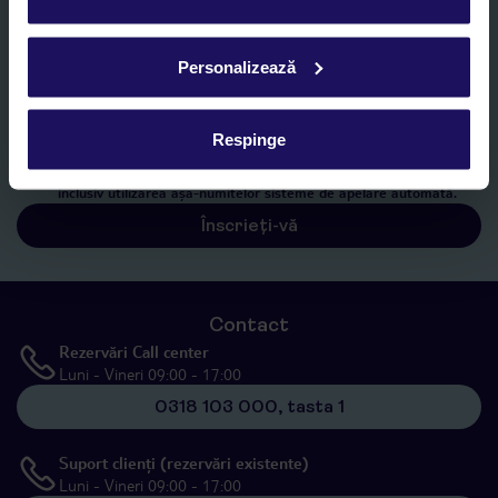
E-MAIL*
Personalizează
Sunt de acord cu prelucrarea datelor mele personale de către TUI
Romania SRL în scopuri de marketing, în cadrul și în scopul
Respinge
specificat în
„Informații privind prelucrarea datelor cu caracter
personal”
, prin mijloace electronice de comunicare (e-mail),
inclusiv utilizarea așa-numitelor sisteme de apelare automată.
Înscrieți-vă
Contact
Rezervări Call center
Luni - Vineri 09:00 - 17:00
0318 103 000, tasta 1
Suport clienți (rezervări existente)
Luni - Vineri 09:00 - 17:00