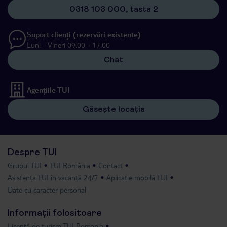
0318 103 000, tasta 2
Suport clienți (rezervări existente)
Luni - Vineri 09:00 - 17:00
Chat
Agențiile TUI
Găsește locația
Despre TUI
Grupul TUI
TUI România
Contact
Asistența TUI în vacanță 24/7
Aplicație mobilă TUI
Date cu caracter personal
Informații folositoare
Licență de turism TUI Romania