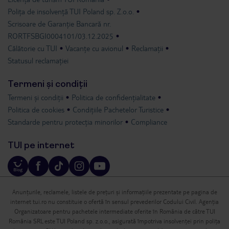
Polița de insolvență TUI Poland sp. Z.o.o.
Scrisoare de Garanție Bancară nr.
RORTFSBGI0004101/03.12.2025
Călătorie cu TUI
Vacanțe cu avionul
Reclamații
Statusul reclamației
Termeni și condiții
Termeni și condiții
Politica de confidențialitate
Politica de cookies
Condițiile Pachetelor Turistice
Standarde pentru protecția minorilor
Compliance
TUI pe internet
Anunțurile, reclamele, listele de prețuri și informațiile prezentate pe pagina de
internet tui.ro nu constituie o ofertă în sensul prevederilor Codului Civil. Agenția
Organizatoare pentru pachetele intermediate oferite în România de către TUI
România SRL este TUI Poland sp. z.o.o., asigurată împotriva insolvenței prin polița