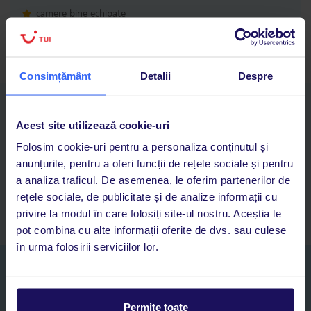
camere bine echipate
prietenos pentru familia
Consimțământ
Detalii
Despre
Descarcă acum aplicația TUI
Acest site utilizează cookie-uri
Cauți rapid vacanțe și hoteluri din toată lumea
Adaugi la favorite vacanțele care îți plac și revii oricând la ele
Folosim cookie-uri pentru a personaliza conținutul și
Acces la rezervările curente pentru vacanțe și hoteluri, într-o
anunțurile, pentru a oferi funcții de rețele sociale și pentru
singură aplicație
a analiza traficul. De asemenea, le oferim partenerilor de
Asistență 24/7 prin chat, pe toată durata vacanței
rețele sociale, de publicitate și de analize informații cu
privire la modul în care folosiți site-ul nostru. Aceștia le
pot combina cu alte informații oferite de dvs. sau culese
în urma folosirii serviciilor lor.
Abonați-vă la newsletter
NUME SI PRENUME*
Permite toate