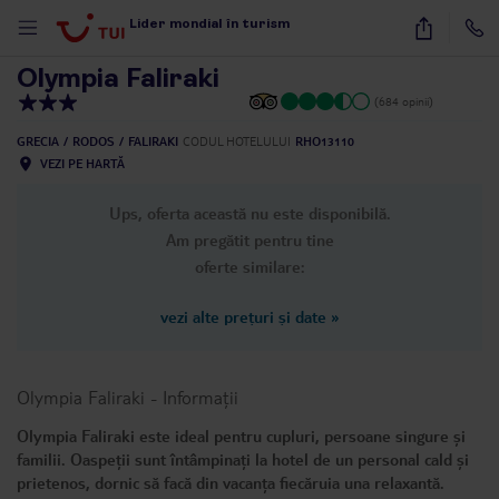
1
/
31
Lider mondial în turism
Olympia Faliraki
(684 opinii)
GRECIA
RODOS
FALIRAKI
CODUL HOTELULUI
RHO13110
VEZI PE HARTĂ
Ups, oferta această nu este disponibilă.
Am pregătit pentru tine
oferte similare:
vezi alte prețuri și date
»
Olympia Faliraki
-
Informații
Olympia Faliraki este ideal pentru cupluri, persoane singure și
familii. Oaspeții sunt întâmpinați la hotel de un personal cald și
prietenos, dornic să facă din vacanța fiecăruia una relaxantă.