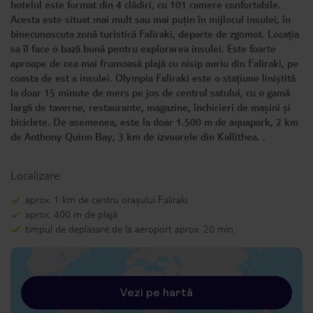
hotelul este format din 4 clădiri, cu 101 camere confortabile.
Acesta este situat mai mult sau mai puțin în mijlocul insulei, în
binecunoscuta zonă turistică Faliraki, departe de zgomot. Locația
sa îl face o bază bună pentru explorarea insulei. Este foarte
aproape de cea mai frumoasă plajă cu nisip auriu din Faliraki, pe
coasta de est a insulei. Olympia Faliraki este o stațiune liniștită
la doar 15 minute de mers pe jos de centrul satului, cu o gamă
largă de taverne, restaurante, magazine, închirieri de mașini și
biciclete. De asemenea, este la doar 1.500 m de aquapark, 2 km
de Anthony Quinn Bay, 3 km de izvoarele din Kallithea. .
Localizare:
aprox. 1 km de centru orașului Faliraki
aprox. 400 m de plajă
timpul de deplasare de la aeroport aprox. 20 min.
Vezi pe hartă