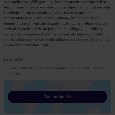
aer condiționat, WiFi gratuit și facilități practice precum seif și
birou, asigură o ședere confortabilă și sigură pentru toți oaspeții.
Diminețile încep cu un mic dejun variat, de la opțiuni
continentale la cele tradiționale italiene, în timp ce barul și
lounge-ul comun reprezintă spații ideale pentru relaxare cu un
cocktail. Beneficiind de un personal multilingv și o localizare
strategică aproape de stadion și de centrul stațiunii, hotelul
reprezintă o alegere excelentă atât pentru relaxare, cât și pentru
explorarea atracțiilor locale.
Localizare:
Acest hotel este situat la aproximativ 2 km de centrul orașului
Rimini.
Vezi pe hartă