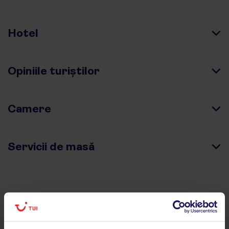
Hotel
Opiniile turiștilor
Camere
Servicii de masă
Descarcă acum aplicația TUI
Cauți rapid vacanțe și hoteluri din toată lumea