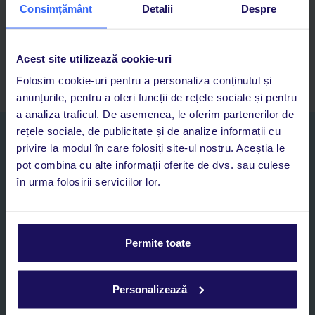
Adaugi la favorite vacanțele care îți plac și revii oricând la ele
Consimțământ
Detalii
Despre
Acces la rezervările curente pentru vacanțe și hoteluri, într-o
singură aplicație
Asistență 24/7 prin chat, pe toată durata vacanței
Acest site utilizează cookie-uri
Folosim cookie-uri pentru a personaliza conținutul și
anunțurile, pentru a oferi funcții de rețele sociale și pentru
a analiza traficul. De asemenea, le oferim partenerilor de
rețele sociale, de publicitate și de analize informații cu
Abonați-vă la newsletter
privire la modul în care folosiți site-ul nostru. Aceștia le
NUME SI PRENUME*
pot combina cu alte informații oferite de dvs. sau culese
în urma folosirii serviciilor lor.
E-MAIL*
Permite toate
Sunt de acord cu prelucrarea datelor mele personale de către TUI
Romania SRL în scopuri de marketing, în cadrul și în scopul
specificat în
„Informații privind prelucrarea datelor cu caracter
personal”
, prin mijloace electronice de comunicare (e-mail),
Personalizează
inclusiv utilizarea așa-numitelor sisteme de apelare automată.