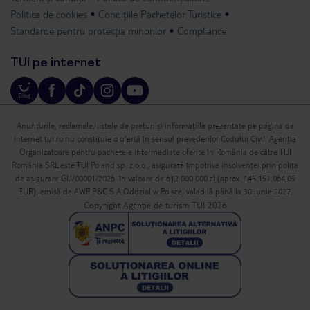
Politica de cookies
Condițiile Pachetelor Turistice
Standarde pentru protecția minorilor
Compliance
TUI pe internet
Anunțurile, reclamele, listele de prețuri și informațiile prezentate pe pagina de
internet tui.ro nu constituie o ofertă în sensul prevederilor Codului Civil. Agenția
Organizatoare pentru pachetele intermediate oferite în România de către TUI
România SRL este TUI Poland sp. z.o.o., asigurată împotriva insolvenței prin polița
de asigurare GU/00001/2026, în valoare de 612 000 000 zl (aprox. 145.157.064,05
EUR), emisă de AWP P&C S.A Oddzial w Polsce, valabilă până la 30 iunie 2027.
Copyright Agenție de turism TUI 2026