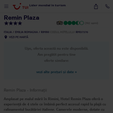
1
/
23
Lider mondial în turism
Remin Plaza
(362 opinii)
ITALIA
EMILIA ROMAGNA
RIMINI
CODUL HOTELULUI
RMI37370
VEZI PE HARTĂ
Ups, oferta această nu este disponibilă.
Am pregătit pentru tine
oferte similare:
vezi alte prețuri și date
»
Remin Plaza
-
Informații
Amplasat pe malul mării în Rimini, Hotel Remin Plaza oferă o
experiență de 4 stele ce îmbină perfect accesul rapid la plajă cu
rafinamentul bucătăriei italiene. Camerele moderne, dotate cu