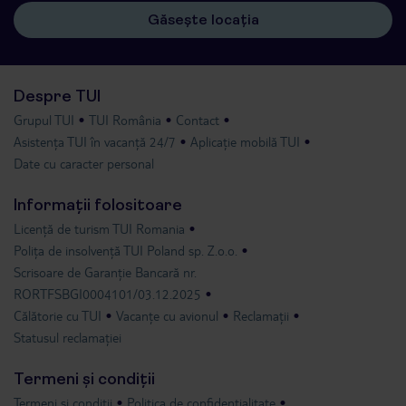
Găsește locația
Despre TUI
Grupul TUI
TUI România
Contact
Asistența TUI în vacanță 24/7
Aplicație mobilă TUI
Date cu caracter personal
Informații folositoare
Licență de turism TUI Romania
Polița de insolvență TUI Poland sp. Z.o.o.
Scrisoare de Garanție Bancară nr.
RORTFSBGI0004101/03.12.2025
Călătorie cu TUI
Vacanțe cu avionul
Reclamații
Statusul reclamației
Termeni și condiții
Termeni și condiții
Politica de confidențialitate