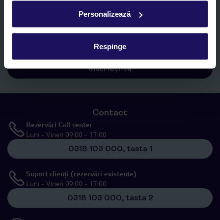
Personalizează
Sunt de acord cu prelucrarea datelor mele personale de către TUI
Romania SRL în scopuri de marketing, în cadrul și în scopul
specificat în
„Informații privind prelucrarea datelor cu caracter
personal”
, prin mijloace electronice de comunicare (e-mail),
Respinge
inclusiv utilizarea așa-numitelor sisteme de apelare automată.
Înscrieți-vă
Contact
Rezervări Call center
Luni - Vineri 09:00 - 17:00
0318 103 000, tasta 1
Suport clienți (rezervări existente)
Luni - Vineri 09:00 - 17:00
0318 103 000, tasta 2