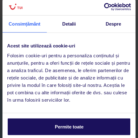
Consimțământ
Detalii
Despre
Descarcă acum aplicația TUI
Cauți rapid vacanțe și hoteluri din toată lumea
Adaugi la favorite vacanțele care îți plac și revii oricând la ele
Acest site utilizează cookie-uri
Acces la rezervările curente pentru vacanțe și hoteluri, într-o
Folosim cookie-uri pentru a personaliza conținutul și
singură aplicație
anunțurile, pentru a oferi funcții de rețele sociale și pentru
Asistență 24/7 prin chat, pe toată durata vacanței
a analiza traficul. De asemenea, le oferim partenerilor de
rețele sociale, de publicitate și de analize informații cu
privire la modul în care folosiți site-ul nostru. Aceștia le
pot combina cu alte informații oferite de dvs. sau culese
Abonați-vă la newsletter
în urma folosirii serviciilor lor.
NUME SI PRENUME*
Permite toate
E-MAIL*