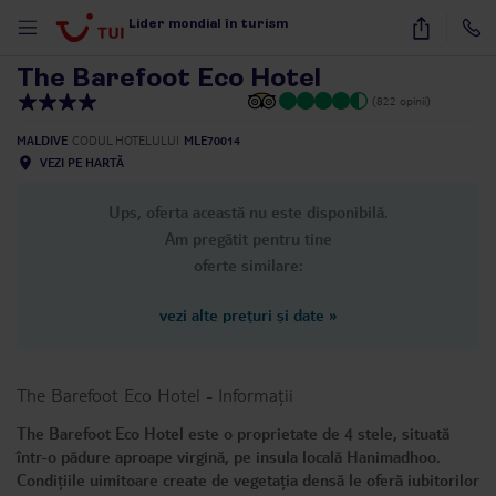
1
/
42
Lider mondial în turism
The Barefoot Eco Hotel
(822 opinii)
MALDIVE
CODUL HOTELULUI
MLE70014
VEZI PE HARTĂ
Ups, oferta această nu este disponibilă.
Am pregătit pentru tine
oferte similare:
vezi alte prețuri și date
»
The Barefoot Eco Hotel
-
Informații
The Barefoot Eco Hotel este o proprietate de 4 stele, situată
într-o pădure aproape virgină, pe insula locală Hanimadhoo.
Condițiile uimitoare create de vegetația densă le oferă iubitorilor