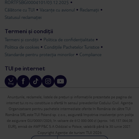
RORTFSBGI0004101/03.12.2025
Călătorie cu TUI
Vacanțe cu avionul
Reclamații
Statusul reclamației
Termeni și condiții
Termeni și condiții
Politica de confidențialitate
Politica de cookies
Condițiile Pachetelor Turistice
Standarde pentru protecția minorilor
Compliance
TUI pe internet
Anunțurile, reclamele, listele de prețuri și informațiile prezentate pe pagina de
internet tui.ro nu constituie o ofertă în sensul prevederilor Codului Civil. Agenția
Organizatoare pentru pachetele intermediate oferite în România de către TUI
România SRL este TUI Poland sp. z.o.o., asigurată împotriva insolvenței prin polița
de asigurare GU/00001/2026, în valoare de 612 000 000 zl (aprox. 145.157.064,05
EUR), emisă de AWP P&C S.A Oddzial w Polsce, valabilă până la 30 iunie 2027.
Copyright Agenție de turism TUI 2026