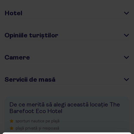
Hotel
Opiniile turiștilor
Camere
Servicii de masă
De ce merită să alegi această locație The
Barefoot Eco Hotel
sporturi nautice pe plajă
plajă privată și nisipoasă