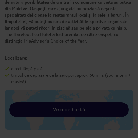
de natură posibilitatea de a intra în comuniune cu viața sălbatică
din Maldive. Oaspeții care ajung aici au ocazia să deguste
specialități delicioase la restaurantul local și la cele 3 baruri. În
timpul zilei, vă puteți bucura de activitățile sportive organizate,
iar apoi vă puteți răcori în piscină sau pe plaja privată cu nisip.
The Barefoot Eco Hotel a fost premiat de către oaspeți cu
distincția TripAdvisor’s Choice of the Year.
Localizare:
direct lângă plajă
timpul de deplasare de la aeroport aprox. 60 min. (zbor intern +
mașină)
Vezi pe hartă