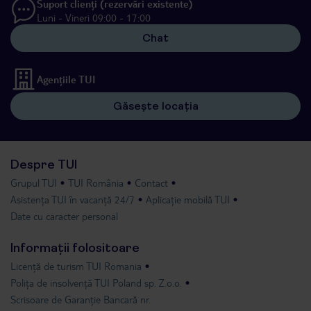
Suport clienți (rezervări existente)
Luni - Vineri 09:00 - 17:00
Chat
Agențiile TUI
Găsește locația
Despre TUI
Grupul TUI
TUI România
Contact
Asistența TUI în vacanță 24/7
Aplicație mobilă TUI
Date cu caracter personal
Informații folositoare
Licență de turism TUI Romania
Polița de insolvență TUI Poland sp. Z.o.o.
Scrisoare de Garanție Bancară nr.