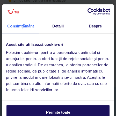
un loc ideal pentru fanii navigației
zonă de SPA și wellness
Consimțământ
Detalii
Despre
Descarcă acum aplicația TUI
Cauți rapid vacanțe și hoteluri din toată lumea
Acest site utilizează cookie-uri
Adaugi la favorite vacanțele care îți plac și revii oricând la ele
Folosim cookie-uri pentru a personaliza conținutul și
Acces la rezervările curente pentru vacanțe și hoteluri, într-o
anunțurile, pentru a oferi funcții de rețele sociale și pentru
singură aplicație
a analiza traficul. De asemenea, le oferim partenerilor de
Asistență 24/7 prin chat, pe toată durata vacanței
rețele sociale, de publicitate și de analize informații cu
privire la modul în care folosiți site-ul nostru. Aceștia le
pot combina cu alte informații oferite de dvs. sau culese
în urma folosirii serviciilor lor.
Abonați-vă la newsletter
NUME SI PRENUME*
Permite toate