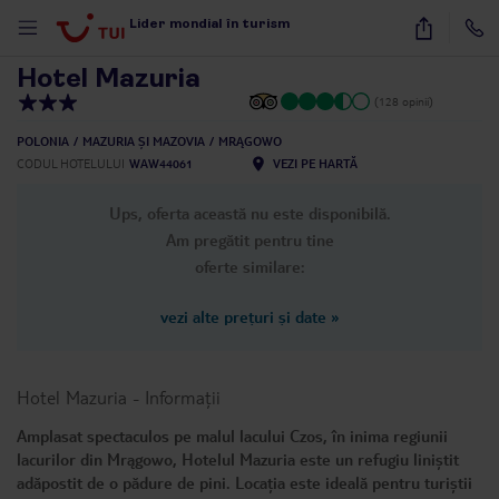
1
/
24
Lider mondial în turism
Hotel Mazuria
(128 opinii)
POLONIA
MAZURIA ȘI MAZOVIA
MRĄGOWO
CODUL HOTELULUI
WAW44061
VEZI PE HARTĂ
Ups, oferta această nu este disponibilă.
Am pregătit pentru tine
oferte similare:
vezi alte prețuri și date
»
Hotel Mazuria
-
Informații
Amplasat spectaculos pe malul lacului Czos, în inima regiunii
lacurilor din Mrągowo, Hotelul Mazuria este un refugiu liniștit
adăpostit de o pădure de pini. Locația este ideală pentru turiștii