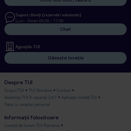
Suport clienți (rezervări existente)
Luni - Vineri 09:00 - 17:00
Chat
Agențiile TUI
Găsește locația
Despre TUI
Grupul TUI
TUI România
Contact
Asistența TUI în vacanță 24/7
Aplicație mobilă TUI
Date cu caracter personal
Informații folositoare
Licență de turism TUI Romania