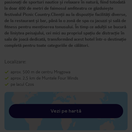
pasionați de sporturi nautice și relaxare în natură, fiind totodată
la doar 400 de metri de faimosul amfiteatru ce găzduiește
festivalul Picnic Country.Clienții au la dispoziție facilități diverse,
de la restaurant și bar, până la o zonă de spa cu jacuzzi și sală de
fitness pentru menținerea tonusului. În timp ce adulții se bucură
de liniștea peisajului, cei mici au propriul spațiu de distracție în
sala de joacă dedicată, transformând acest hotel într-o destinație
completă pentru toate categoriile de călători.
Localizare:
aprox. 500 m de centru Mrągowa
aprox. 2,5 km de Muntele Four Winds
pe lacul Czos
Vezi pe hartă