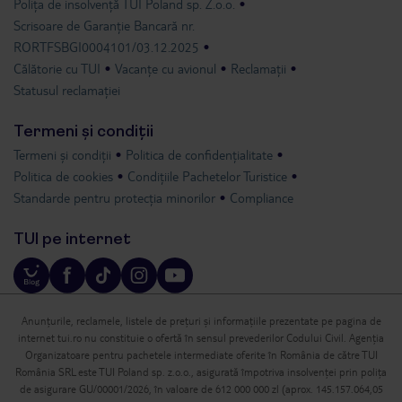
Polița de insolvență TUI Poland sp. Z.o.o.
Scrisoare de Garanție Bancară nr.
RORTFSBGI0004101/03.12.2025
Călătorie cu TUI
Vacanțe cu avionul
Reclamații
Statusul reclamației
Termeni și condiții
Termeni și condiții
Politica de confidențialitate
Politica de cookies
Condițiile Pachetelor Turistice
Standarde pentru protecția minorilor
Compliance
TUI pe internet
Anunțurile, reclamele, listele de prețuri și informațiile prezentate pe pagina de
internet tui.ro nu constituie o ofertă în sensul prevederilor Codului Civil. Agenția
Organizatoare pentru pachetele intermediate oferite în România de către TUI
România SRL este TUI Poland sp. z.o.o., asigurată împotriva insolvenței prin polița
de asigurare GU/00001/2026, în valoare de 612 000 000 zl (aprox. 145.157.064,05