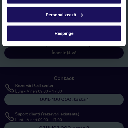
E-MAIL*
Personalizează
Sunt de acord cu prelucrarea datelor mele personale de către TUI
Romania SRL în scopuri de marketing, în cadrul și în scopul
specificat în
„Informații privind prelucrarea datelor cu caracter
Respinge
personal”
, prin mijloace electronice de comunicare (e-mail),
inclusiv utilizarea așa-numitelor sisteme de apelare automată.
Înscrieți-vă
Contact
Rezervări Call center
Luni - Vineri 09:00 - 17:00
0318 103 000, tasta 1
Suport clienți (rezervări existente)
Luni - Vineri 09:00 - 17:00
0318 103 000, tasta 2