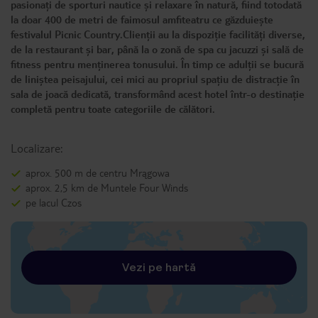
pasionați de sporturi nautice și relaxare în natură, fiind totodată
la doar 400 de metri de faimosul amfiteatru ce găzduiește
festivalul Picnic Country.Clienții au la dispoziție facilități diverse,
de la restaurant și bar, până la o zonă de spa cu jacuzzi și sală de
fitness pentru menținerea tonusului. În timp ce adulții se bucură
de liniștea peisajului, cei mici au propriul spațiu de distracție în
sala de joacă dedicată, transformând acest hotel într-o destinație
completă pentru toate categoriile de călători.
Localizare:
aprox. 500 m de centru Mrągowa
aprox. 2,5 km de Muntele Four Winds
pe lacul Czos
Vezi pe hartă