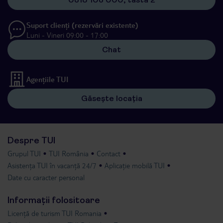
Suport clienți (rezervări existente)
Luni - Vineri 09:00 - 17:00
Chat
Agențiile TUI
Găsește locația
Despre TUI
Grupul TUI
TUI România
Contact
Asistența TUI în vacanță 24/7
Aplicație mobilă TUI
Date cu caracter personal
Informații folositoare
Licență de turism TUI Romania