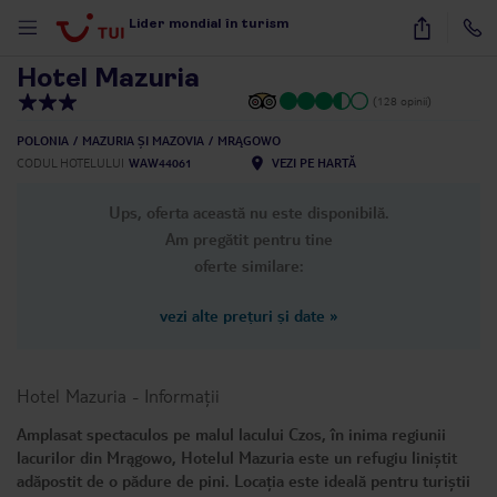
1
/
24
Lider mondial în turism
Hotel Mazuria
(128 opinii)
POLONIA
MAZURIA ȘI MAZOVIA
MRĄGOWO
CODUL HOTELULUI
WAW44061
VEZI PE HARTĂ
Ups, oferta această nu este disponibilă.
Am pregătit pentru tine
oferte similare:
vezi alte prețuri și date
»
Hotel Mazuria
-
Informații
Amplasat spectaculos pe malul lacului Czos, în inima regiunii
lacurilor din Mrągowo, Hotelul Mazuria este un refugiu liniștit
adăpostit de o pădure de pini. Locația este ideală pentru turiștii