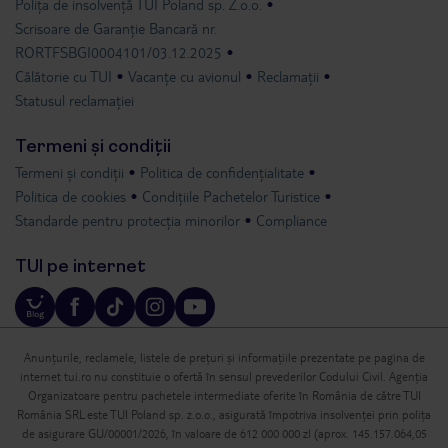
Polița de insolvență TUI Poland sp. Z.o.o.
Scrisoare de Garanție Bancară nr.
RORTFSBGI0004101/03.12.2025
Călătorie cu TUI
Vacanțe cu avionul
Reclamații
Statusul reclamației
Termeni și condiții
Termeni și condiții
Politica de confidențialitate
Politica de cookies
Condițiile Pachetelor Turistice
Standarde pentru protecția minorilor
Compliance
TUI pe internet
Anunțurile, reclamele, listele de prețuri și informațiile prezentate pe pagina de
internet tui.ro nu constituie o ofertă în sensul prevederilor Codului Civil. Agenția
Organizatoare pentru pachetele intermediate oferite în România de către TUI
România SRL este TUI Poland sp. z.o.o., asigurată împotriva insolvenței prin polița
de asigurare GU/00001/2026, în valoare de 612 000 000 zl (aprox. 145.157.064,05