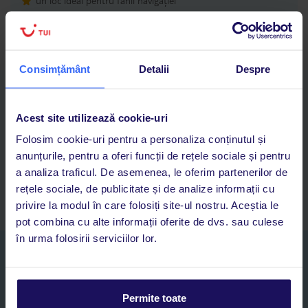
un loc ideal pentru fanii navigației
zonă de SPA și wellness
Consimțământ
Detalii
Despre
Descarcă acum aplicația TUI
Cauți rapid vacanțe și hoteluri din toată lumea
Acest site utilizează cookie-uri
Adaugi la favorite vacanțele care îți plac și revii oricând la ele
Folosim cookie-uri pentru a personaliza conținutul și
Acces la rezervările curente pentru vacanțe și hoteluri, într-o
anunțurile, pentru a oferi funcții de rețele sociale și pentru
singură aplicație
a analiza traficul. De asemenea, le oferim partenerilor de
Asistență 24/7 prin chat, pe toată durata vacanței
rețele sociale, de publicitate și de analize informații cu
privire la modul în care folosiți site-ul nostru. Aceștia le
pot combina cu alte informații oferite de dvs. sau culese
în urma folosirii serviciilor lor.
Abonați-vă la newsletter
NUME SI PRENUME*
Permite toate