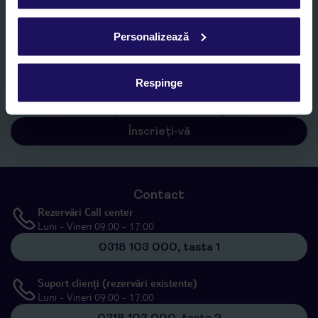
E-MAIL*
Personalizează
Sunt de acord cu prelucrarea datelor mele personale de către TUI
Romania SRL în scopuri de marketing, în cadrul și în scopul
specificat în
„Informații privind prelucrarea datelor cu caracter
Respinge
personal”
, prin mijloace electronice de comunicare (e-mail),
inclusiv utilizarea așa-numitelor sisteme de apelare automată.
Înscrieți-vă
Contact
Rezervări Call center
Luni - Vineri 09:00 - 17:00
0318 103 000, tasta 1
Suport clienți (rezervări existente)
Luni - Vineri 09:00 - 17:00
0318 103 000, tasta 2