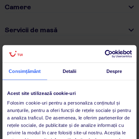
Camere
Servicii de masă
De ce merită să alegi această locație TUI
SUNEO Globales Santa Ponsa
Consimțământ
Detalii
Despre
Wi-Fi gratuit în hotel
program de animație pentru copii și adulți
locație convenabilă
Acest site utilizează cookie-uri
Folosim cookie-uri pentru a personaliza conținutul și
anunțurile, pentru a oferi funcții de rețele sociale și pentru
a analiza traficul. De asemenea, le oferim partenerilor de
Descarcă acum aplicația TUI
rețele sociale, de publicitate și de analize informații cu
Cauți rapid vacanțe și hoteluri din toată lumea
privire la modul în care folosiți site-ul nostru. Aceștia le
Adaugi la favorite vacanțele care îți plac și revii oricând la ele