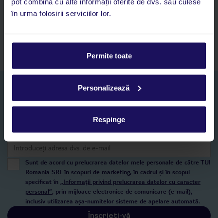
pot combina cu alte informații oferite de dvs. sau culese
Acces la rezervările curente pentru vacanțe și hoteluri, într-o
în urma folosirii serviciilor lor.
singură aplicație
Asistență 24/7 prin chat, pe toată durata vacanței
Permite toate
Abonați-vă la newsletter
Personalizează
NUME SI PRENUME*
Respinge
E-MAIL*
Sunt de acord cu prelucrarea datelor mele personale de către TUI
Romania SRL în scopuri de marketing, în cadrul și în scopul
specificat în
„Informații privind prelucrarea datelor cu caracter
personal”
, prin mijloace electronice de comunicare (e-mail),
inclusiv utilizarea așa-numitelor sisteme de apelare automată.
Înscrieți-vă