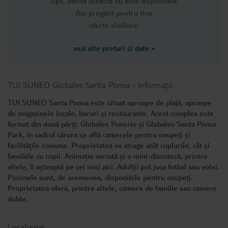
Ups, oferta această nu este disponibilă.
Am pregătit pentru tine
oferte similare:
vezi alte prețuri și date
»
TUI SUNEO Globales Santa Ponsa
-
Informații
TUI SUNEO Santa Ponsa este situat aproape de plajă, aproape
de magazinele locale, baruri și restaurante. Acest complex este
format din două părți: Globales Ponerio și Globales Santa Ponsa
Park, în cadrul cărora se află camerele pentru oaspeți și
facilitățile comune. Proprietatea va atrage atât cuplurile, cât și
familiile cu copii. Animație variată și o mini-discotecă, printre
altele, îi așteaptă pe cei mici aici. Adulții pot juca fotbal sau volei.
Piscinele sunt, de asemenea, disponibile pentru oaspeți.
Proprietatea oferă, printre altele, camere de familie sau camere
duble.
Localizare: