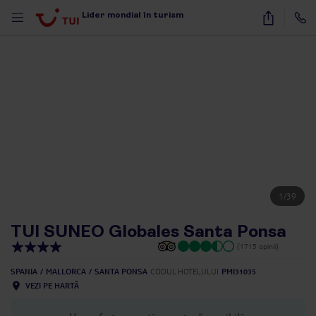
Lider mondial în turism
1
/
39
TUI SUNEO Globales Santa Ponsa
(1715 opinii)
SPANIA
MALLORCA
SANTA PONSA
CODUL HOTELULUI
PMI31035
VEZI PE HARTĂ