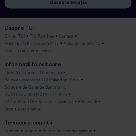
Găsește locația
Despre TUI
Grupul TUI
TUI România
Contact
Asistența TUI în vacanță 24/7
Aplicație mobilă TUI
Date cu caracter personal
Informații folositoare
Licență de turism TUI Romania
Polița de insolvență TUI Poland sp. Z.o.o.
Scrisoare de Garanție Bancară nr.
RORTFSBGI0004101/03.12.2025
Călătorie cu TUI
Vacanțe cu avionul
Reclamații
Statusul reclamației
Termeni și condiții
Termeni și condiții
Politica de confidențialitate