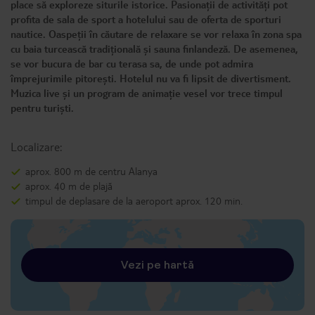
place să exploreze siturile istorice. Pasionații de activități pot
profita de sala de sport a hotelului sau de oferta de sporturi
nautice. Oaspeții în căutare de relaxare se vor relaxa în zona spa
cu baia turcească tradițională și sauna finlandeză. De asemenea,
se vor bucura de bar cu terasa sa, de unde pot admira
împrejurimile pitorești. Hotelul nu va fi lipsit de divertisment.
Muzica live și un program de animație vesel vor trece timpul
pentru turiști.
Localizare:
aprox. 800 m de centru Alanya
aprox. 40 m de plajă
timpul de deplasare de la aeroport aprox. 120 min.
Vezi pe hartă