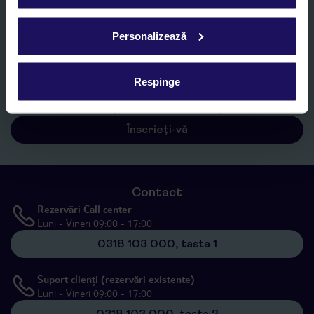
E-MAIL*
Personalizează
Sunt de acord cu prelucrarea datelor mele personale de către TUI
Romania SRL în scopuri de marketing, în cadrul și în scopul
specificat în
„Informații privind prelucrarea datelor cu caracter
Respinge
personal”
, prin mijloace electronice de comunicare (e-mail),
inclusiv utilizarea așa-numitelor sisteme de apelare automată.
Înscrieți-vă
Contact
Rezervări Call center
Luni - Vineri 09:00 - 17:00
0318 103 000, tasta 1
Suport clienți (rezervări existente)
Luni - Vineri 09:00 - 17:00
0318 103 000, tasta 2