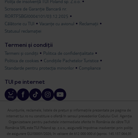
Polița de insolvență TUI Poland sp. Z.o.o.
Scrisoare de Garanție Bancară nr.
RORTFSBGI0004101/03.12.2025
Călătorie cu TUI
Vacanțe cu avionul
Reclamații
Statusul reclamației
Termeni și condiții
Termeni și condiții
Politica de confidențialitate
Politica de cookies
Condițiile Pachetelor Turistice
Standarde pentru protecția minorilor
Compliance
TUI pe internet
Anunțurile, reclamele, listele de prețuri și informațiile prezentate pe pagina de
internet tui.ro nu constituie o ofertă în sensul prevederilor Codului Civil. Agenția
Organizatoare pentru pachetele intermediate oferite în România de către TUI
România SRL este TUI Poland sp. z.o.o., asigurată împotriva insolvenței prin polița
de asigurare GU/00001/2026, în valoare de 612 000 000 zl (aprox. 145.157.064,05