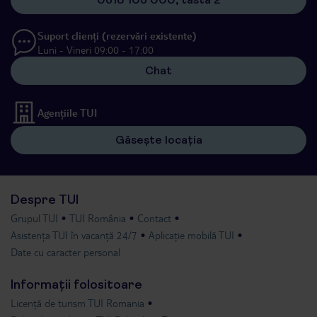
Suport clienți (rezervări existente)
Luni - Vineri 09:00 - 17:00
Chat
Agențiile TUI
Găsește locația
Despre TUI
Grupul TUI
TUI România
Contact
Asistența TUI în vacanță 24/7
Aplicație mobilă TUI
Date cu caracter personal
Informații folositoare
Licență de turism TUI Romania