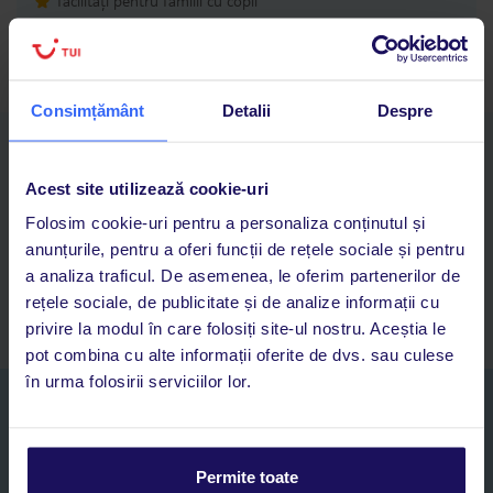
facilități pentru familii cu copii
zona spa & wellness
Consimțământ
Detalii
Despre
Descarcă acum aplicația TUI
Cauți rapid vacanțe și hoteluri din toată lumea
Acest site utilizează cookie-uri
Adaugi la favorite vacanțele care îți plac și revii oricând la ele
Folosim cookie-uri pentru a personaliza conținutul și
Acces la rezervările curente pentru vacanțe și hoteluri, într-o
anunțurile, pentru a oferi funcții de rețele sociale și pentru
singură aplicație
a analiza traficul. De asemenea, le oferim partenerilor de
Asistență 24/7 prin chat, pe toată durata vacanței
rețele sociale, de publicitate și de analize informații cu
privire la modul în care folosiți site-ul nostru. Aceștia le
pot combina cu alte informații oferite de dvs. sau culese
în urma folosirii serviciilor lor.
Abonați-vă la newsletter
NUME SI PRENUME*
Permite toate