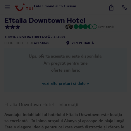
1
/
16
Lider mondial în turism
Eftalia Downtown Hotel
(899 opinii)
TURCIA
RIVIERA TURCEASCĂ
ALANYA
CODUL HOTELULUI
AYT61048
VEZI PE HARTĂ
Ups, oferta această nu este disponibilă.
Am pregătit pentru tine
oferte similare:
vezi alte prețuri și date
»
Eftalia Downtown Hotel
-
Informații
Avantajul indubitabil al hotelului Eftalia Downtown este locația
sa excelentă - în inima orașului Alanya și aproape de plaja lungă.
Este o alegere ideală pentru cei care caută distracție și cărora le