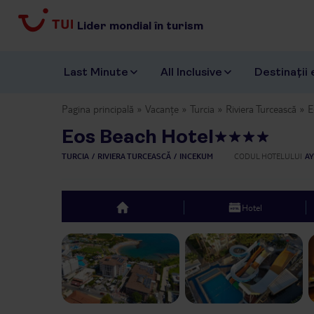
Lider mondial în turism
Last Minute
All Inclusive
Destinații 
Pagina principală
Vacanțe
Turcia
Riviera Turcească
E
Eos Beach Hotel
TURCIA
RIVIERA TURCEASCĂ
INCEKUM
CODUL HOTELULUI
AY
Hotel
top
Previous slide