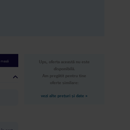
 than any 5*
astic
tors at the
 beach. The
rves hot/cold
ld recommend.
e masă
Ups, oferta această nu este
disponibilă.
Am pregătit pentru tine
oferte similare:
vezi alte prețuri și date
»