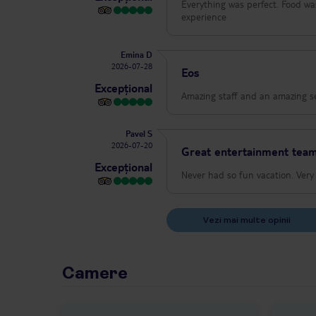
Everything was perfect. Food wa
experience
Emina D
2026-07-28
Eos
Excepțional
Amazing staff and an amazing se
Pavel S
2026-07-20
Great entertainment tea
Excepțional
Never had so fun vacation. Very
Vezi mai multe opinii
Camere