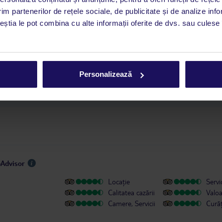
im partenerilor de rețele sociale, de publicitate și de analize info
a este asigurată exclusiv de TUI Service Center. Un consultant vorbitor de 
ceștia le pot combina cu alte informații oferite de dvs. sau culese î
i până duminică, între orele 9:00 și 17:00, ora locală a României. În afara
este disponibil în limba engleză. Aplicația TUI oferă o mulțime de informații 
a dvs. de vacanță. Dacă aveți nevoie să contactați TUI în timpul vacanței, vă
at în aplicația TUI. Detalii
aici
.
Personalizează
u persoanele cu dizabilități
pAdvisor
Locație
Servic
Calitatea cazării
Valo
Camere, Servicii
Cură