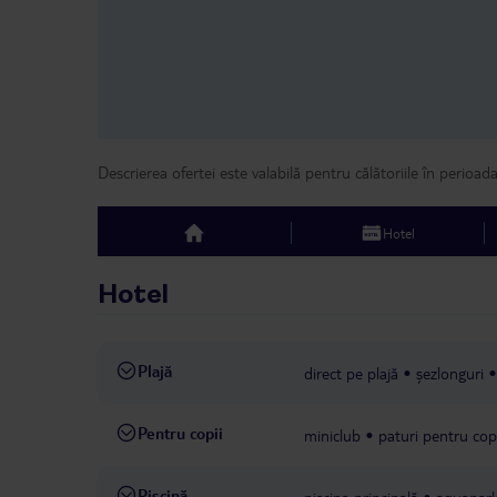
Descrierea ofertei este valabilă pentru călătoriile în perioad
Hotel
top
Hotel
Plajă
direct pe plajă
șezlonguri
Pentru copii
miniclub
paturi pentru cop
Piscină