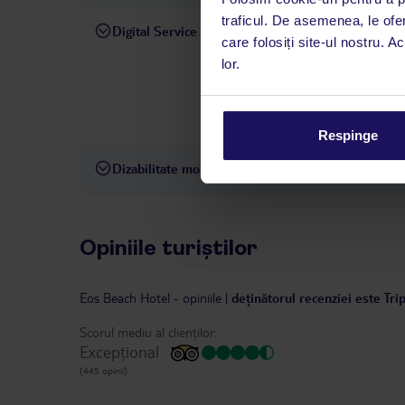
traficul. De asemenea, le ofer
Digital Service
La hotelul rezervat, asistenț
care folosiți site-ul nostru. A
română este disponibil de lun
lor.
interval, TUI Service Center 
despre călătoria și destinați
dispoziție: prin telefon sau ch
Respinge
Dizabilitate motorie
Hotelul nu este adaptat pentr
Opiniile turiștilor
Eos Beach Hotel
-
opiniile
|
deținătorul recenziei este Tri
Scorul mediu al clienților:
Excepțional
(445 opinii)