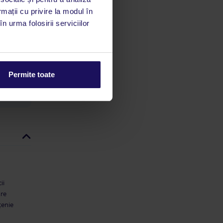
rmații cu privire la modul în
limbă
n urma folosirii serviciilor
 acestui
utile
 stăm la
Permite toate
ii
are
țenie