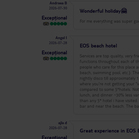
Andreea B
2026-07-30
Wonderful holiday🤗
Excepțional
For me everything was super go
Angel I
2026-07-28
EOS beach hotel
Excepțional
Services are top quality, very f
functions throughout each of th
people who care for this place and for you. Everything is withing 10-100m of walking
beach, swimming pool, etc.). There is music only by the pool at a certain time when people exercice and the
nightly disco till approximately 12
where you're not getting your "val
compared to some 5*hotels. Not t
lunch, and dinner ~30% less var
than any 5* hotel i have visited. Drinkable water is packaged in small plastic containers in refrigerators at the poo
ajla d
2026-07-28
Great experience in EOS 
Excepțional