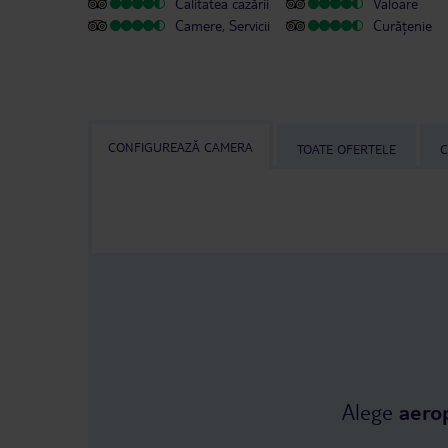
Calitatea cazării
Valoare
Camere, Servicii
Curățenie
CONFIGUREAZĂ CAMERA
TOATE OFERTELE
C
Alege
aero