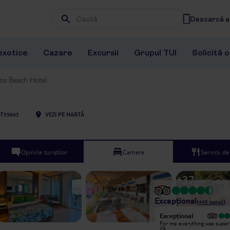
Descarcă ap
Wpisz frazę, której szukasz
exotice
Cazare
Excursii
Grupul TUI
Solicită 
os Beach Hotel
T55045
VEZI PE HARTĂ
Opiniile turiștilor
Camere
Servicii d
+
37
Excepțional
(
445
opinii
)
Excepțional
Excepțional
Never had so fun vacation. Very
For me everything was super
good entertainment team, especially
😘