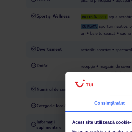
piscina principală
aquapark
Sport și Wellness
aqua aerobic
INCLUS ÎN PREȚ
sporturi nautice: b
CU PLATĂ
uri
baie turcească
sauna
Divertisment
activități sportive
spectaco
Dotări
recepție
magazin de suveni
preț
parcare
colț de inte
Numărul de camere
262
Consimțământ
Categorie locală
4 stele
Informații
Acest site utilizează cookie-
parțial renovat în 2025
suplimentare
Folosim cookie-uri pentru a pe