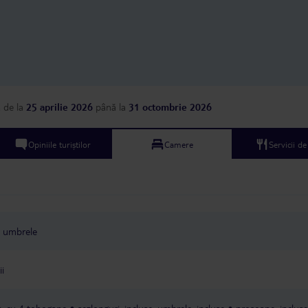
greater variety of food
hotel i have visited. Drinkable water
is packaged in small pl
containers in refrigera
pool bar and near the
bar next to the pool se
drinks 24/7. Wou
a
de la
25 aprilie 2026
până la
31 octombrie 2026
Opiniile turiștilor
Camere
Servicii d
umbrele
ii