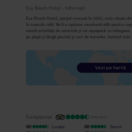
Eos Beach Hotel
-
Informații
Eos Beach Hotel, parțial renovat în 2025, este situat ch
în soarele cald. Va fi o opțiune excelentă atât pentru cupl
există activități de miniclub și un aquapark cu tobogane.
pe plajă și lângă piscină și seri de karaoke. hotelul este
Vezi pe hartă
Excepțional
(445 opinii)
Locație
Servicii