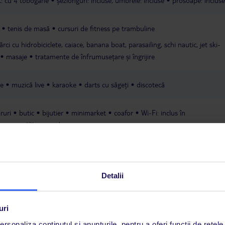
: cu 4 tobogane
șezlonguri: incluse, umbrele: incluse
prosoape: incluse
tenis de masă
cursuri de fitness pe trambuline
ărci cu hidrobiciclete, caiace, banana boat, parasailing, schi nautic, jet ski-
masaje
tratamente de înfrumusețare și îngrijire
le
muzică live
karaoke
darts cu săgeți
discotecă
ruri
butic
bijutier
minimarket
coafor
Wi-Fi: inclus în
rnet
spălătorie
doctor
Detalii
uri
rsonaliza conținutul și anunțurile, pentru a oferi funcții de rețele