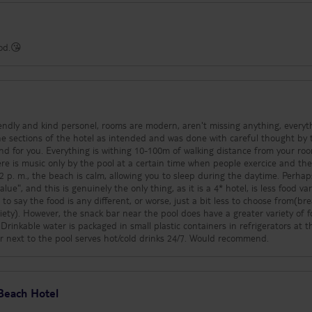
od.😘
riendly and kind personel, rooms are modern, aren't missing anything, everyt
e sections of the hotel as intended and was done with careful thought by 
 distance from your room.(Bar,
 p. m., the beach is calm, allowing you to sleep during the daytime. Perhaps
ue", and this is genuinely the only thing, as it is a 4* hotel, is less food var
o say the food is any different, or worse, just a bit less to choose from(bre
iety). However, the snack bar near the pool does have a greater variety of 
l
bar and near the beach. The bar next to the pool serves hot/cold drinks 24/7. Would recommend.
Beach Hotel