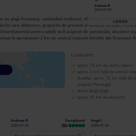
Eren, great person.
Andreea B
Pavel S
2026-07-30
2026-07-20
iar pe plaja frumoasă, combinând confortul, climatul mediteranean și r
urile care călătoresc, grupurile de prieteni și familiile cu copii. Pentru
 Divertismentul pentru adulți va fi asigurat de spectacole, discoteci or
 situat la aproximativ 2 km de centrul stațiunii liniștite dar frumoase A
Localizare:
aprox. 18 km de centru Alanyi
aprox. 2 km față de centrul oraș
Avsallar, aprox. 35 km față de c
orașului Manavgat
direct lângă plajă
aprox. 93 km de aeroport
Excepțional
Andreea B
Angel I
2026-07-30
2026-07-28
For me everything was super good.😘
Services are top quality