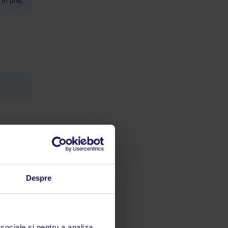
 în preț
Despre
 sociale și pentru a analiza