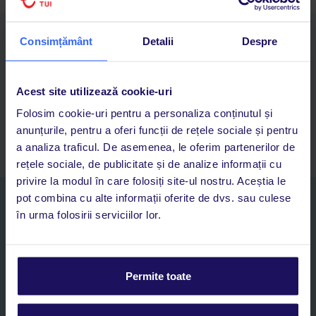
Descarcă acum aplicația TUI
Consimțământ
Detalii
Despre
Cauți rapid vacanțe și hoteluri din toată lumea
Adaugi la favorite vacanțele care îți plac și revii oricând la ele
Acces la rezervările curente pentru vacanțe și hoteluri, într-o
Acest site utilizează cookie-uri
singură aplicație
Folosim cookie-uri pentru a personaliza conținutul și
Asistență 24/7 prin chat, pe toată durata vacanței
anunțurile, pentru a oferi funcții de rețele sociale și pentru
a analiza traficul. De asemenea, le oferim partenerilor de
rețele sociale, de publicitate și de analize informații cu
privire la modul în care folosiți site-ul nostru. Aceștia le
pot combina cu alte informații oferite de dvs. sau culese
Abonați-vă la newsletter
în urma folosirii serviciilor lor.
NUME SI PRENUME*
E-MAIL*
Permite toate
Sunt de acord cu prelucrarea datelor mele personale de către TUI