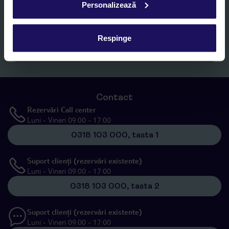
Personalizează
Romania SRL în scopuri de marketing, în cadrul și în scopul
specificat în
„Informații privind prelucrarea datelor cu caracter
personal”
, prin mijloace electronice de comunicare (e-mail),
inclusiv utilizarea așa-numitelor sisteme de apelare automată.
Respinge
Înscrieți-vă
Contact
Rezervări Call center
Luni - Vineri 09:00 - 17:00
0318 103 000, tasta 1
Suport clienți (rezervări existente)
Luni - Vineri 09:00 - 17:00
0318 103 000, tasta 2
Suport clienți (rezervări existente)
Luni - Vineri 09:00 - 17:00