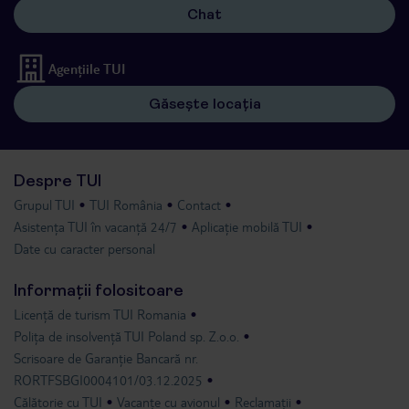
Chat
Agențiile TUI
Găsește locația
Despre TUI
Grupul TUI
TUI România
Contact
Asistența TUI în vacanță 24/7
Aplicație mobilă TUI
Date cu caracter personal
Informații folositoare
Licență de turism TUI Romania
Polița de insolvență TUI Poland sp. Z.o.o.
Scrisoare de Garanție Bancară nr.
RORTFSBGI0004101/03.12.2025
Călătorie cu TUI
Vacanțe cu avionul
Reclamații