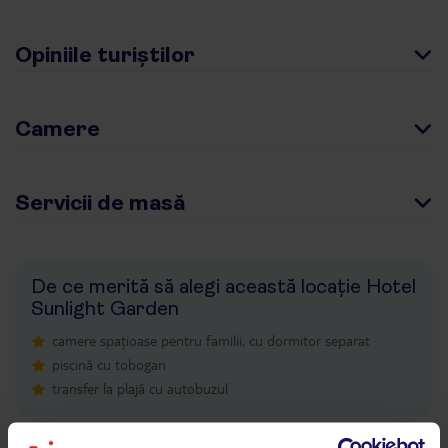
Opiniile turiștilor
Camere
Servicii de masă
De ce merită să alegi această locație Hotel
Sunlight Garden
camere spațioase pentru familii, cu dormitor separat
piscină cu tobogan
transfer la plajă cu autobuzul