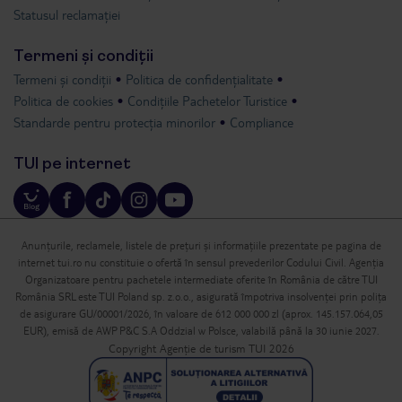
Statusul reclamației
Termeni și condiții
Termeni și condiții
Politica de confidențialitate
Politica de cookies
Condițiile Pachetelor Turistice
Standarde pentru protecția minorilor
Compliance
TUI pe internet
Anunțurile, reclamele, listele de prețuri și informațiile prezentate pe pagina de
internet tui.ro nu constituie o ofertă în sensul prevederilor Codului Civil. Agenția
Organizatoare pentru pachetele intermediate oferite în România de către TUI
România SRL este TUI Poland sp. z.o.o., asigurată împotriva insolvenței prin polița
de asigurare GU/00001/2026, în valoare de 612 000 000 zl (aprox. 145.157.064,05
EUR), emisă de AWP P&C S.A Oddzial w Polsce, valabilă până la 30 iunie 2027.
Copyright Agenție de turism TUI 2026