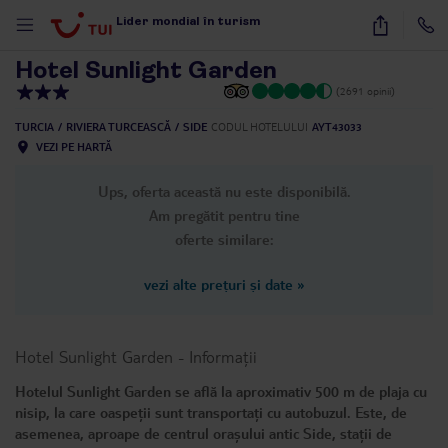
1
/
9
Lider mondial în turism
Hotel Sunlight Garden
(2691 opinii)
TURCIA
RIVIERA TURCEASCĂ
SIDE
CODUL HOTELULUI
AYT43033
VEZI PE HARTĂ
Ups, oferta această nu este disponibilă.
Am pregătit pentru tine
oferte similare:
vezi alte prețuri și date
»
Hotel Sunlight Garden
-
Informații
Hotelul Sunlight Garden se află la aproximativ 500 m de plaja cu
nisip, la care oaspeții sunt transportați cu autobuzul. Este, de
asemenea, aproape de centrul orașului antic Side, stații de