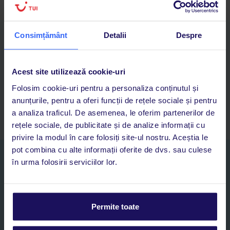
Consimțământ
Detalii
Despre
Descarcă acum aplicația TUI
Cauți rapid vacanțe și hoteluri din toată lumea
Adaugi la favorite vacanțele care îți plac și revii oricând la ele
Acest site utilizează cookie-uri
Acces la rezervările curente pentru vacanțe și hoteluri, într-o
Folosim cookie-uri pentru a personaliza conținutul și
singură aplicație
anunțurile, pentru a oferi funcții de rețele sociale și pentru
Asistență 24/7 prin chat, pe toată durata vacanței
a analiza traficul. De asemenea, le oferim partenerilor de
rețele sociale, de publicitate și de analize informații cu
privire la modul în care folosiți site-ul nostru. Aceștia le
pot combina cu alte informații oferite de dvs. sau culese
Abonați-vă la newsletter
în urma folosirii serviciilor lor.
NUME SI PRENUME*
E-MAIL*
Permite toate