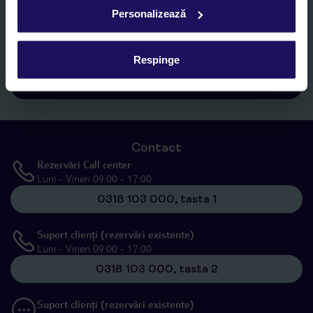
Sunt de acord cu prelucrarea datelor mele personale de către TUI
Personalizează
Romania SRL în scopuri de marketing, în cadrul și în scopul
specificat în
„Informații privind prelucrarea datelor cu caracter
personal”
, prin mijloace electronice de comunicare (e-mail),
Respinge
inclusiv utilizarea așa-numitelor sisteme de apelare automată.
Înscrieți-vă
Contact
Rezervări Call center
Luni - Vineri 09:00 - 17:00
0318 103 000, tasta 1
Suport clienți (rezervări existente)
Luni - Vineri 09:00 - 17:00
0318 103 000, tasta 2
Suport clienți (rezervări existente)