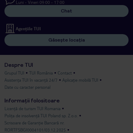
Luni - Vineri 09:00 - 17:00
Chat
Agențiile TUI
Găsește locația
Despre TUI
Grupul TUI
TUI România
Contact
Asistența TUI în vacanță 24/7
Aplicație mobilă TUI
Date cu caracter personal
Informații folositoare
Licență de turism TUI Romania
Polița de insolvență TUI Poland sp. Z.o.o.
Scrisoare de Garanție Bancară nr.
RORTFSBGI0004101/03.12.2025