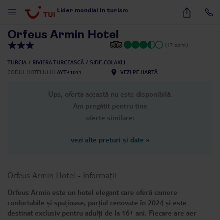
1
/
17
Lider mondial în turism
Orfeus Armin Hotel
(17 opinii)
TURCIA
RIVIERA TURCEASCĂ
SIDE-COLAKLI
CODUL HOTELULUI
AYT41011
VEZI PE HARTĂ
Ups, oferta această nu este disponibilă.
Am pregătit pentru tine
oferte similare:
vezi alte prețuri și date
»
Orfeus Armin Hotel
-
Informații
Orfeus Armin este un hotel elegant care oferă camere
confortabile și spațioase, parțial renovate în 2024 și este
destinat exclusiv pentru adulți de la 16+ ani. Fiecare are aer