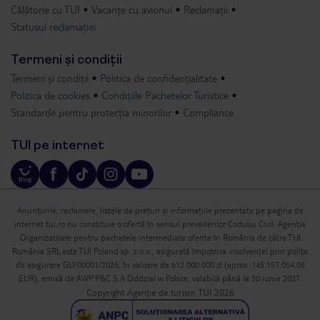
Călătorie cu TUI
Vacanțe cu avionul
Reclamații
Statusul reclamației
Termeni și condiții
Termeni și condiții
Politica de confidențialitate
Politica de cookies
Condițiile Pachetelor Turistice
Standarde pentru protecția minorilor
Compliance
TUI pe internet
Anunțurile, reclamele, listele de prețuri și informațiile prezentate pe pagina de
internet tui.ro nu constituie o ofertă în sensul prevederilor Codului Civil. Agenția
Organizatoare pentru pachetele intermediate oferite în România de către TUI
România SRL este TUI Poland sp. z.o.o., asigurată împotriva insolvenței prin polița
de asigurare GU/00001/2026, în valoare de 612 000 000 zl (aprox. 145.157.064,05
EUR), emisă de AWP P&C S.A Oddzial w Polsce, valabilă până la 30 iunie 2027.
Copyright Agenție de turism TUI 2026