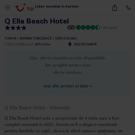
1
/
21
Lider mondial în turism
Q Ella Beach Hotel
(103 opinii)
TURCIA
RIVIERA TURCEASCĂ
SIDE-COLAKLI
CODUL HOTELULUI
AYT41016
VEZI PE HARTĂ
Ups, oferta această nu este disponibilă.
Am pregătit pentru tine
oferte similare:
vezi alte prețuri și date
»
Q Ella Beach Hotel
-
Informații
Q Ella Beach Hotel este o proprietate de 4 stele care a fost
complet renovată în 2025. Acesta va fi o alegere excelentă
pentru familiile cu copii, cărora le oferă camere spațioase, un