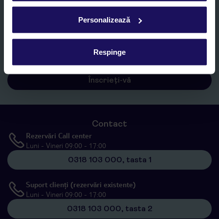
Personalizează
Sunt de acord cu prelucrarea datelor mele personale de către TUI
Romania SRL în scopuri de marketing, în cadrul și în scopul
specificat în
„Informații privind prelucrarea datelor cu caracter
Respinge
personal”
, prin mijloace electronice de comunicare (e-mail),
inclusiv utilizarea așa-numitelor sisteme de apelare automată.
Înscrieți-vă
Contact
Rezervări Call center
Luni - Vineri 09:00 - 17:00
0318 103 000, tasta 1
Suport clienți (rezervări existente)
Luni - Vineri 09:00 - 17:00
0318 103 000, tasta 2