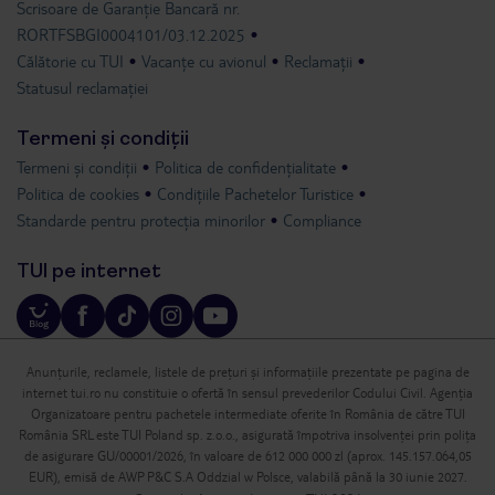
Scrisoare de Garanție Bancară nr.
RORTFSBGI0004101/03.12.2025
Călătorie cu TUI
Vacanțe cu avionul
Reclamații
Statusul reclamației
Termeni și condiții
Termeni și condiții
Politica de confidențialitate
Politica de cookies
Condițiile Pachetelor Turistice
Standarde pentru protecția minorilor
Compliance
TUI pe internet
Anunțurile, reclamele, listele de prețuri și informațiile prezentate pe pagina de
internet tui.ro nu constituie o ofertă în sensul prevederilor Codului Civil. Agenția
Organizatoare pentru pachetele intermediate oferite în România de către TUI
România SRL este TUI Poland sp. z.o.o., asigurată împotriva insolvenței prin polița
de asigurare GU/00001/2026, în valoare de 612 000 000 zl (aprox. 145.157.064,05
EUR), emisă de AWP P&C S.A Oddzial w Polsce, valabilă până la 30 iunie 2027.