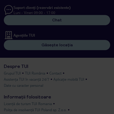
Suport clienți (rezervări existente)
Luni - Vineri 09:00 - 17:00
Chat
Agențiile TUI
Găsește locația
Despre TUI
Grupul TUI
TUI România
Contact
Asistența TUI în vacanță 24/7
Aplicație mobilă TUI
Date cu caracter personal
Informații folositoare
Licență de turism TUI Romania
Polița de insolvență TUI Poland sp. Z.o.o.