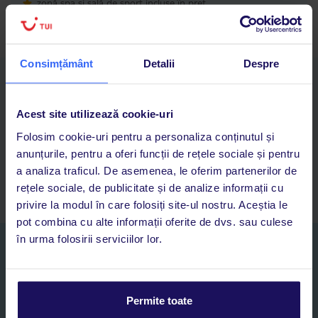
zonă spa și sală de sport incluse în preț
Consimțământ
Detalii
Despre
Descarcă acum aplicația TUI
Cauți rapid vacanțe și hoteluri din toată lumea
Acest site utilizează cookie-uri
Adaugi la favorite vacanțele care îți plac și revii oricând la ele
Acces la rezervările curente pentru vacanțe și hoteluri, într-o
Folosim cookie-uri pentru a personaliza conținutul și
singură aplicație
anunțurile, pentru a oferi funcții de rețele sociale și pentru
Asistență 24/7 prin chat, pe toată durata vacanței
a analiza traficul. De asemenea, le oferim partenerilor de
rețele sociale, de publicitate și de analize informații cu
privire la modul în care folosiți site-ul nostru. Aceștia le
pot combina cu alte informații oferite de dvs. sau culese
în urma folosirii serviciilor lor.
Abonați-vă la newsletter
NUME SI PRENUME*
Permite toate
E-MAIL*