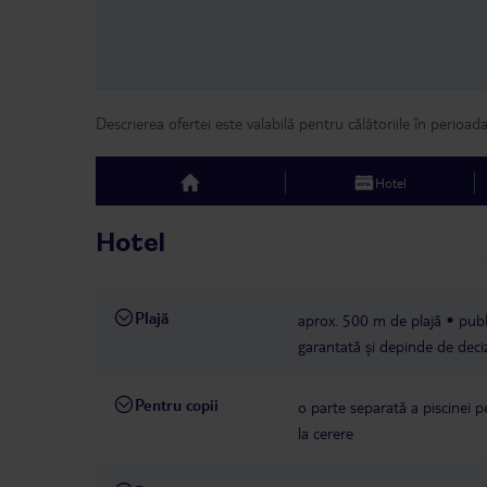
Descrierea ofertei este valabilă pentru călătoriile în perioad
Hotel
top
Hotel
Plajă
aprox. 500 m de plajă
publ
garantată și depinde de deciz
Pentru copii
o parte separată a piscinei p
la cerere