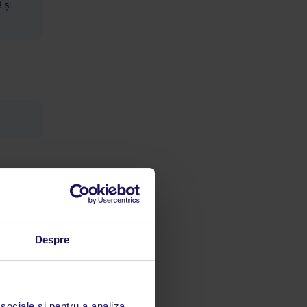
 și
Cameră
Despre
 sociale și pentru a analiza