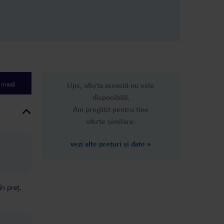
e masă
Ups, oferta această nu este
disponibilă.
Am pregătit pentru tine
oferte similare:
vezi alte prețuri și date
»
în preț,