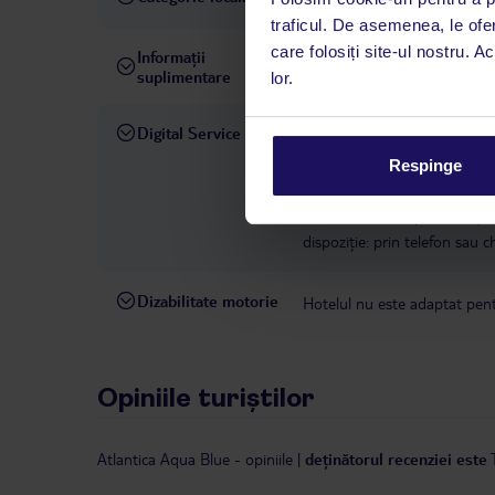
traficul. De asemenea, le ofer
care folosiți site-ul nostru. A
Informații
ultima renovare completă în
suplimentare
lor.
Digital Service
La hotelul rezervat, asistenț
română este disponibil de lun
Respinge
interval, TUI Service Center 
despre călătoria și destinați
dispoziție: prin telefon sau ch
Dizabilitate motorie
Hotelul nu este adaptat pentr
Opiniile turiștilor
Atlantica Aqua Blue
-
opiniile
|
deținătorul recenziei este 