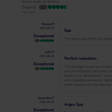
Scorul mediu al clienților:
Superb
(729 opinii)
Tomasz O
2026-08-05
Spa
Excepțional
The space was comfy and peace
Julia M
2026-08-05
Perfect relaxation
Excepțional
The massage studio was modern 
and the therapist used great car
head to toe. Additionally, I rece
and enjoyable experience. highl
whole experience truly relaxing 
Jacqueline P
2026-08-05
Argeo Spa
Excepțional