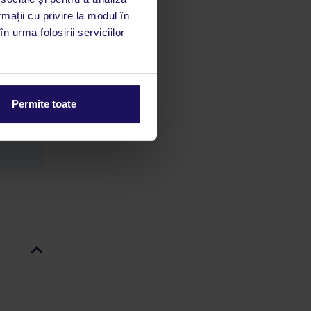
rmații cu privire la modul în
n urma folosirii serviciilor
limbă
 acestui
Permite toate
utile
 stăm la