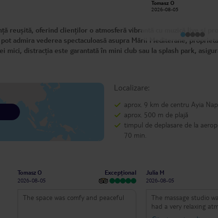
Tomasz O
such good hands!!! Good location
2026-08-05
and tasty food! Nice rooms for
Lilach C
family with sea view, clean and
2026-08-03
designed
ță reușită, oferind clienților o atmosferă vibrantă cu muzică live și p
sau pot admira vederea spectaculoasă asupra Mării Mediterane, proprieta
 mici, distracția este garantată în mini club sau la splash park, asigu
Localizare:
aprox. 9 km de centru Ayia Na
aprox. 500 m de plajă
timpul de deplasare de la aerop
70 min.
Excepțional
Tomasz O
Julia M
2026-08-05
2026-08-05
The space was comfy and peaceful
The massage studio w
had a very relaxing at
massage included warm 