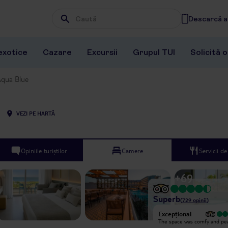
Descarcă ap
Wpisz frazę, której szukasz
exotice
Cazare
Excursii
Grupul TUI
Solicită 
Aqua Blue
VEZI PE HARTĂ
Opiniile turiștilor
Camere
Servicii d
+
69
Superb
(
729
opinii
)
Excepțional
Excepțional
Very good hotel, good vibes,
The space was comfy and pe
excellent spa!!! Ask for Giancarlo -