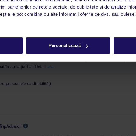
im partenerilor de rețele sociale, de publicitate și de analize info
ceștia le pot combina cu alte informații oferite de dvs. sau culese î
 2021
a este asigurată exclusiv de TUI Service Center. Un consultant vorbitor de 
i până duminică, între orele 9:00 și 17:00, ora locală a României. În afara
Personalizează
este disponibil în limba engleză. Aplicația TUI oferă o mulțime de informații 
a dvs. de vacanță. Dacă aveți nevoie să contactați TUI în timpul vacanței, vă
at în aplicația TUI. Detalii
aici
.
u persoanele cu dizabilități
TripAdvisor