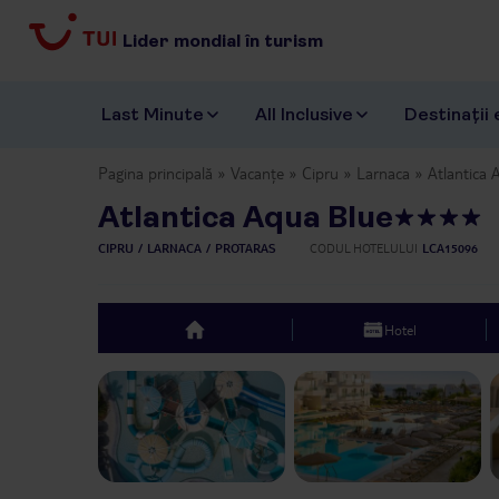
Lider mondial în turism
Last Minute
All Inclusive
Destinații 
Pagina principală
Vacanțe
Cipru
Larnaca
Atlantica 
Atlantica Aqua Blue
CIPRU
LARNACA
PROTARAS
CODUL HOTELULUI
LCA15096
Hotel
top
Previous slide