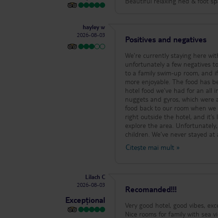
Beautiful relaxing hed & foot s
hayley w
2026-08-03
Positives and negatives
We’re currently staying here wit
unfortunately a few negatives too. The hotel itself is beautiful, with lovely views and spacious rooms. We
to a family swim-up room, and i
more enjoyable. The food has been fantastic. There’s a huge variety, everything is fresh, and it’s some of the best
hotel food we’ve had for an all 
nuggets and gyros, which were al
food back to our room when we wanted a quieter lunch time
right outside the hotel, and it’s
explore the area. Unfortunately, the biggest downside for us has been the lack of entertainment and activities for
children. We’ve never stayed at a
hotel down. All of the evening entertainment takes place on one outdoor terrace, but there simply isn’t enough
Citește mai mult
»
seating for the number of gues
it because every seat was taken
9pm, and the area became so ove
Lilach C
unsafe because there was barely any room to move. Because there’s s
2026-08-03
sitting inside the lobby in the e
Recomanded!!!
and looking for a relaxed eveni
Excepțional
seating or an alternative entertainment area. Housekeeping was also quite
Very good hotel, good vibes, excellent spa!!! Ask for Giancarlo - such good hands!!
cleaned twice during our week-long stay, which was d
Nice rooms for family with sea 