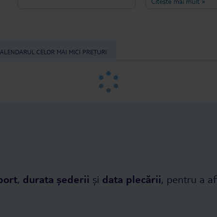
Citește mai mult
»
and the therapist used
and sensitivity throug
treatment. I felt compl
care of from head to t
Additionally, I received 
massage, which was a 
ALENDARUL CELOR MAI MICI PREȚURI
extra touch. It was a tr
and enjoyable experien
recommend Mr. Giancar
very professional, atte
made the whole experi
relaxing and enjoyable.
port
,
durata șederii
și
data plecării
, pentru a af