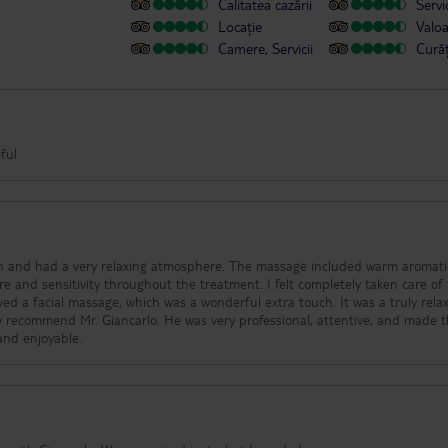
Calitatea cazării
Servic
Locație
Valo
Camere, Servicii
Cură
ful
and had a very relaxing atmosphere. The massage included warm aromatic
e and sensitivity throughout the treatment. I felt completely taken care of
ived a facial massage, which was a wonderful extra touch. It was a truly rela
y recommend Mr. Giancarlo. He was very professional, attentive, and made 
and enjoyable.