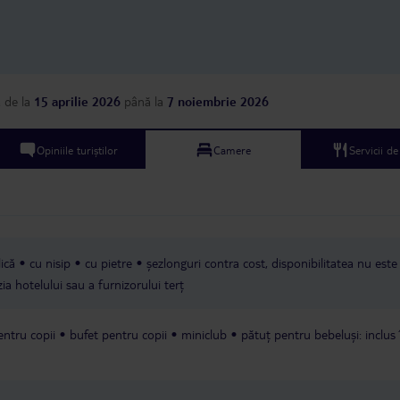
a
de la
15 aprilie 2026
până la
7 noiembrie 2026
Opiniile turiștilor
Camere
Servicii d
ică
cu nisip
cu pietre
șezlonguri contra cost, disponibilitatea nu este
ia hotelului sau a furnizorului terț
entru copii
bufet pentru copii
miniclub
pătuț pentru bebeluși: inclus 