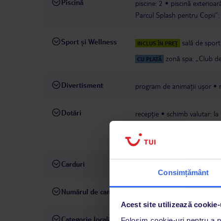
Piscină
piscine: 2
piscină exterioar
Parcul Splash pentru Copii”: o
Sport și Wellness
sală de sport
INCLUS ÎN PREȚ
zonă spa: „Club d
CU PLATĂ
Divertisment
program de animații ușor
Dotări
recepție
schimb valutar: la
preț
spălătorie: contra cos
cu televizor
coafor
colț d
Carduri
Visa, MasterCard
Consimțământ
Numărul de camere
237
Acest site utilizează cookie-
Categorie locală
4 stele
Folosim cookie-uri pentru a pe