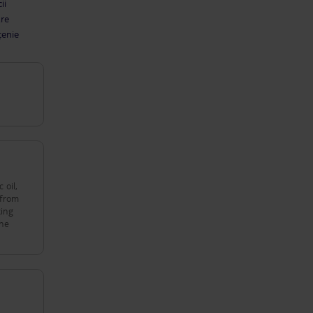
ii
are
țenie
 oil,
 from
xing
the