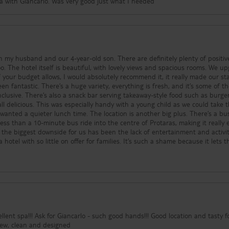
pa with Giancarlo. Was very good just what I needed
h my husband and our 4-year-old son. There are definitely plenty of positiv
 upgraded
f your budget allows, I would absolutely recommend it, it really made our st
inclusive. There’s also a snack bar serving takeaway-style food such as burger
l delicious. This was especially handy with a young child as we could take 
. The location is another big plus. There’s a bus stop
 less than a 10-minute bus ride into the centre of Protaras, making it really 
 hotel with so little on offer for families. It’s such a shame because it lets t
ts during the summer. One evening there was a DJ, but we couldn’t stay an
. On another night there was a magician performing for just an hour, starti
rcrowded with adults and children that it felt uncomfortable and at times
o little outdoor seating, many guests end up
venings instead, which isn’t ideal especially if you’re holidaying with young c
ng atmosphere. It would be great if the hotel could rethink this and provide
 inconsistent. Our room was only
! Good location and tasty food!
isappointing. Another issue was the lack of sunbeds around
view, clean and designed