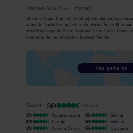
Atlantica Aqua Blue
-
Informații
Atlantica Aqua Blue este destinația ideală pentru o vacan
animație. Turiștii se pot relaxa la piscina în aer liber 
situată aproape de Parcul Național Cape Greco. Pentru cei
momente de neuitat pentru întreaga familie.
Vezi pe hartă
Superb
(729 opinii)
Calitatea cazării
Servicii
Locație
Valoare
Camere, Servicii
Curățenie