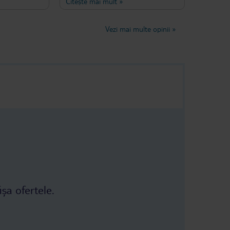
Citește mai mult
»
 great care
hout the
etely taken
Vezi mai multe opinii
»
oe.
a facial
wonderful
uly relaxing
ce. highly
lo. He was
ntive, and
ence truly
ișa ofertele.