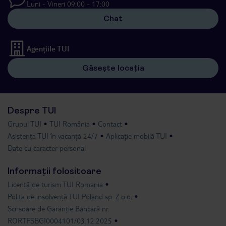
Luni - Vineri 09:00 - 17:00
Chat
Agențiile TUI
Găsește locația
Despre TUI
Grupul TUI
TUI România
Contact
Asistența TUI în vacanță 24/7
Aplicație mobilă TUI
Date cu caracter personal
Informații folositoare
Licență de turism TUI Romania
Polița de insolvență TUI Poland sp. Z.o.o.
Scrisoare de Garanție Bancară nr.
RORTFSBGI0004101/03.12.2025