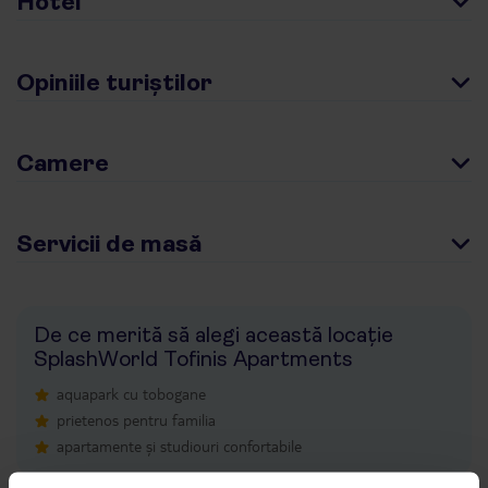
Hotel
Opiniile turiștilor
Camere
Servicii de masă
De ce merită să alegi această locație
SplashWorld Tofinis Apartments
aquapark cu tobogane
prietenos pentru familia
apartamente și studiouri confortabile