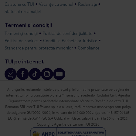
Călătorie cu TUI
Vacanțe cu avionul
Reclamații
Statusul reclamației
Termeni și condiții
Termeni și condiții
Politica de confidențialitate
Politica de cookies
Condițiile Pachetelor Turistice
Standarde pentru protecția minorilor
Compliance
TUI pe internet
Anunțurile, reclamele, listele de prețuri și informațiile prezentate pe pagina de
internet tui.ro nu constituie o ofertă în sensul prevederilor Codului Civil. Agenția
Organizatoare pentru pachetele intermediate oferite în România de către TUI
România SRL este TUI Poland sp. z.o.o., asigurată împotriva insolvenței prin polița
de asigurare GU/00001/2026, în valoare de 612 000 000 zl (aprox. 145.157.064,05
EUR), emisă de AWP P&C S.A Oddzial w Polsce, valabilă până la 30 iunie 2027.
Copyright Agenție de turism TUI 2026