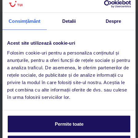
Consimțământ
Detalii
Despre
Descarcă acum aplicația TUI
Cauți rapid vacanțe și hoteluri din toată lumea
Adaugi la favorite vacanțele care îți plac și revii oricând la ele
Acest site utilizează cookie-uri
Acces la rezervările curente pentru vacanțe și hoteluri, într-o
Folosim cookie-uri pentru a personaliza conținutul și
singură aplicație
anunțurile, pentru a oferi funcții de rețele sociale și pentru
Asistență 24/7 prin chat, pe toată durata vacanței
a analiza traficul. De asemenea, le oferim partenerilor de
rețele sociale, de publicitate și de analize informații cu
privire la modul în care folosiți site-ul nostru. Aceștia le
pot combina cu alte informații oferite de dvs. sau culese
Abonați-vă la newsletter
în urma folosirii serviciilor lor.
NUME SI PRENUME*
E-MAIL*
Permite toate