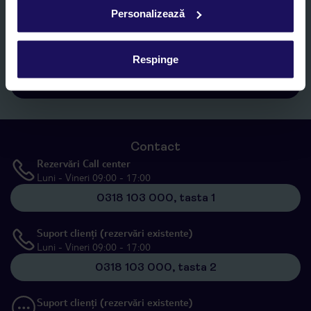
Sunt de acord cu prelucrarea datelor mele personale de către TUI
Personalizează
Romania SRL în scopuri de marketing, în cadrul și în scopul
specificat în
„Informații privind prelucrarea datelor cu caracter
personal”
, prin mijloace electronice de comunicare (e-mail),
Respinge
inclusiv utilizarea așa-numitelor sisteme de apelare automată.
Înscrieți-vă
Contact
Rezervări Call center
Luni - Vineri 09:00 - 17:00
0318 103 000, tasta 1
Suport clienți (rezervări existente)
Luni - Vineri 09:00 - 17:00
0318 103 000, tasta 2
Suport clienți (rezervări existente)