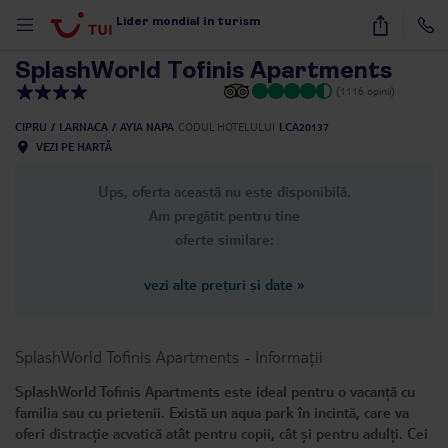
1
/
46
Lider mondial în turism
SplashWorld Tofinis Apartments
(1116 opinii)
CIPRU
LARNACA
AYIA NAPA
CODUL HOTELULUI
LCA20137
VEZI PE HARTĂ
Ups, oferta această nu este disponibilă.
Am pregătit pentru tine
oferte similare:
vezi alte prețuri și date
»
SplashWorld Tofinis Apartments
-
Informații
SplashWorld Tofinis Apartments este ideal pentru o vacanță cu
familia sau cu prietenii. Există un aqua park în incintă, care va
oferi distracție acvatică atât pentru copii, cât și pentru adulți. Cei