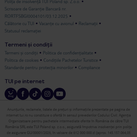
Polița de insolvență TUI Poland sp. Z.o.o.
Scrisoare de Garanție Bancară nr.
RORTFSBGI0004101/03.12.2025
Călătorie cu TUI
Vacanțe cu avionul
Reclamații
Statusul reclamației
Termeni și condiții
Termeni și condiții
Politica de confidențialitate
Politica de cookies
Condițiile Pachetelor Turistice
Standarde pentru protecția minorilor
Compliance
TUI pe internet
Anunțurile, reclamele, listele de prețuri și informațiile prezentate pe pagina de
internet tui.ro nu constituie o ofertă în sensul prevederilor Codului Civil. Agenția
Organizatoare pentru pachetele intermediate oferite în România de către TUI
România SRL este TUI Poland sp. z.o.o., asigurată împotriva insolvenței prin polița
de asigurare GU/00001/2026, în valoare de 612 000 000 zl (aprox. 145.157.064,05