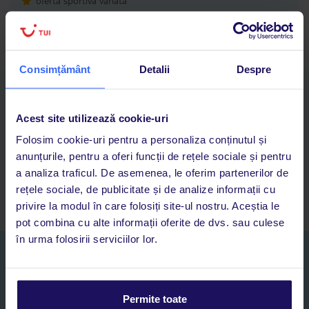
ofertă sportivă variată
camere confortabile
Consimțământ
Detalii
Despre
Descarcă acum aplicația TUI
Cauți rapid vacanțe și hoteluri din toată lumea
Acest site utilizează cookie-uri
Adaugi la favorite vacanțele care îți plac și revii oricând la ele
Folosim cookie-uri pentru a personaliza conținutul și
Acces la rezervările curente pentru vacanțe și hoteluri, într-o
anunțurile, pentru a oferi funcții de rețele sociale și pentru
singură aplicație
a analiza traficul. De asemenea, le oferim partenerilor de
Asistență 24/7 prin chat, pe toată durata vacanței
rețele sociale, de publicitate și de analize informații cu
privire la modul în care folosiți site-ul nostru. Aceștia le
pot combina cu alte informații oferite de dvs. sau culese
în urma folosirii serviciilor lor.
Abonați-vă la newsletter
NUME SI PRENUME*
Permite toate