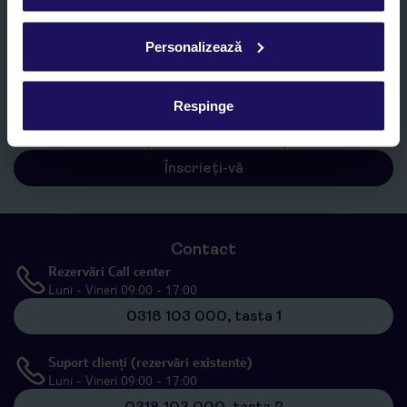
E-MAIL*
Personalizează
Sunt de acord cu prelucrarea datelor mele personale de către TUI
Romania SRL în scopuri de marketing, în cadrul și în scopul
specificat în
„Informații privind prelucrarea datelor cu caracter
Respinge
personal”
, prin mijloace electronice de comunicare (e-mail),
inclusiv utilizarea așa-numitelor sisteme de apelare automată.
Înscrieți-vă
Contact
Rezervări Call center
Luni - Vineri 09:00 - 17:00
0318 103 000, tasta 1
Suport clienți (rezervări existente)
Luni - Vineri 09:00 - 17:00
0318 103 000, tasta 2