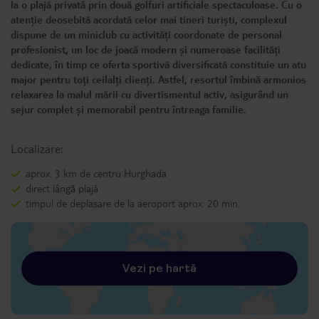
la o plajă privată prin două golfuri artificiale spectaculoase. Cu o
atenție deosebită acordată celor mai tineri turiști, complexul
dispune de un miniclub cu activități coordonate de personal
profesionist, un loc de joacă modern și numeroase facilități
dedicate, în timp ce oferta sportivă diversificată constituie un atu
major pentru toți ceilalți clienți. Astfel, resortul îmbină armonios
relaxarea la malul mării cu divertismentul activ, asigurând un
sejur complet și memorabil pentru întreaga familie.
Localizare:
aprox. 3 km de centru Hurghada
direct lângă plajă
timpul de deplasare de la aeroport aprox. 20 min.
Vezi pe hartă