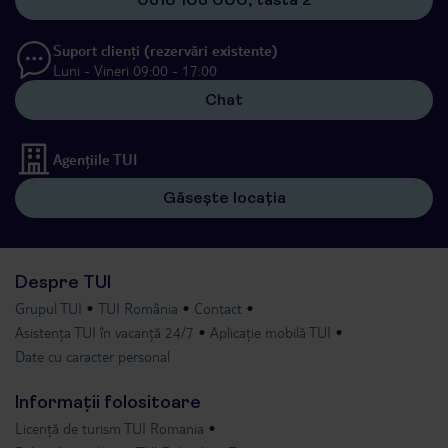
Suport clienți (rezervări existente)
Luni - Vineri 09:00 - 17:00
Chat
Agențiile TUI
Găsește locația
Despre TUI
Grupul TUI
TUI România
Contact
Asistența TUI în vacanță 24/7
Aplicație mobilă TUI
Date cu caracter personal
Informații folositoare
Licență de turism TUI Romania