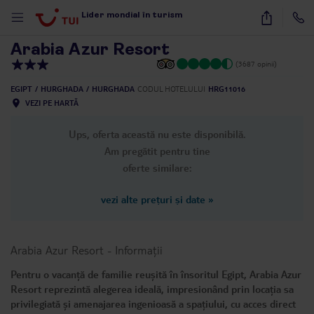
1
/
14
Lider mondial în turism
Arabia Azur Resort
(3687 opinii)
EGIPT
HURGHADA
HURGHADA
CODUL HOTELULUI
HRG11016
VEZI PE HARTĂ
Ups, oferta această nu este disponibilă.
Am pregătit pentru tine
oferte similare:
vezi alte prețuri și date
»
Arabia Azur Resort
-
Informații
Pentru o vacanță de familie reușită în însoritul Egipt, Arabia Azur
Resort reprezintă alegerea ideală, impresionând prin locația sa
privilegiată și amenajarea ingenioasă a spațiului, cu acces direct